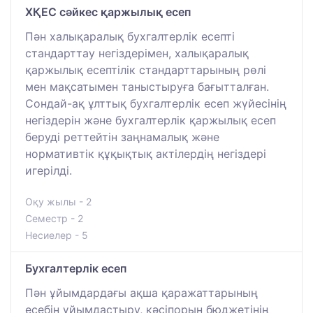
ХҚЕС сәйкес қаржылық есеп
Пән халықаралық бухгалтерлік есепті
стандарттау негіздерімен, халықаралық
қаржылық есептілік стандарттарының рөлі
мен мақсатымен таныстыруға бағытталған.
Сондай-ақ ұлттық бухгалтерлік есеп жүйесінің
негіздерін және бухгалтерлік қаржылық есеп
беруді реттейтін заңнамалық және
нормативтік құқықтық актілердің негіздері
игерілді.
Оқу жылы - 2
Семестр - 2
Несиелер - 5
Бухгалтерлік есеп
Пән ұйымдардағы ақша қаражаттарының
есебін ұйымдастыру, кәсіпорын бюджетінің