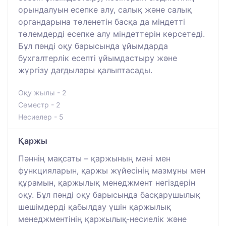
орындалуын есепке алу, салық және салық
органдарына төленетін басқа да міндетті
төлемдерді есепке алу міндеттерін көрсетеді.
Бұл пәнді оқу барысында ұйымдарда
бухгалтерлік есепті ұйымдастыру және
жүргізу дағдылары қалыптасады.
Оқу жылы - 2
Семестр - 2
Несиелер - 5
Қаржы
Пәннің мақсаты – қаржының мәні мен
функцияларын, қаржы жүйесінің мазмұны мен
құрамын, қаржылық менеджмент негіздерін
оқу. Бұл пәнді оқу барысында басқарушылық
шешімдерді қабылдау үшін қаржылық
менеджментінің қаржылық-несиелік және