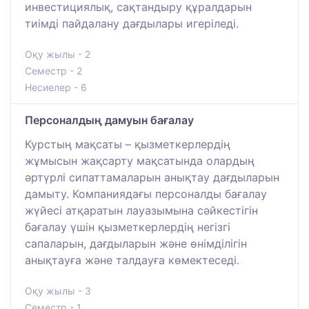
инвестициялық, сақтандыру құралдарын
тиімді пайдалану дағдылары игеріледі.
Оқу жылы - 2
Семестр - 2
Несиелер - 6
Персоналдың дамуын бағалау
Курстың мақсаты – қызметкерлердің
жұмысын жақсарту мақсатында олардың
әртүрлі сипаттамаларын анықтау дағдыларын
дамыту. Компаниядағы персоналды бағалау
жүйесі атқаратын лауазымына сәйкестігін
бағалау үшін қызметкерлердің негізгі
сапаларын, дағдыларын және өнімділігін
анықтауға және талдауға көмектеседі.
Оқу жылы - 3
Семестр - 1