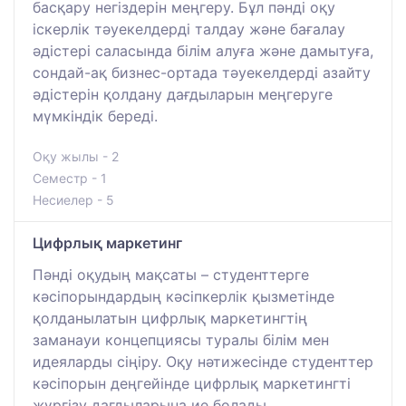
басқару негіздерін меңгеру. Бұл пәнді оқу
іскерлік тәуекелдерді талдау және бағалау
әдістері саласында білім алуға және дамытуға,
сондай-ақ бизнес-ортада тәуекелдерді азайту
әдістерін қолдану дағдыларын меңгеруге
мүмкіндік береді.
Оқу жылы - 2
Семестр - 1
Несиелер - 5
Цифрлық маркетинг
Пәнді оқудың мақсаты – студенттерге
кәсіпорындардың кәсіпкерлік қызметінде
қолданылатын цифрлық маркетингтің
заманауи концепциясы туралы білім мен
идеяларды сіңіру. Оқу нәтижесінде студенттер
кәсіпорын деңгейінде цифрлық маркетингті
жүргізу дағдыларына ие болады.