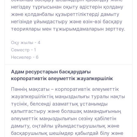
негіздеу тұрғысынан оқыту әдістерін қолдану
және қолданбалы құзыреттіліктерді дамыту
негізінде ұйымдастыру және өзін-өзі басқару
теориялары мен тұжырымдамаларын зерттеу.
Оқу жылы - 4
Семестр - 1
Несиелер - 6
Адам ресурстарын басқарудағы
корпоративтік әлеуметтік жауапкершілік
Пәннің мақсаты – корпоративтік әлеуметтік
жауапкершіліктің маңыздылығы туралы нақты
түсінік, белсенді азаматтық ұстанымды
қалыптастыру және болашақ мамандығының
әлеуметтік маңыздылығын сезіну қабілетін
дамыту, оңтайлы ұйымдастырушылық және
басқарушылық шешімдер қабылдай білу және