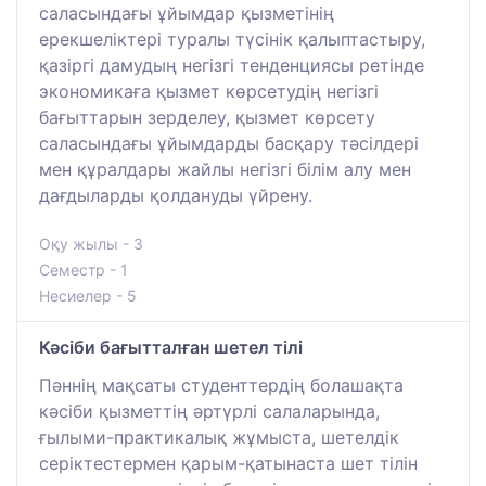
саласындағы ұйымдар қызметінің
ерекшеліктері туралы түсінік қалыптастыру,
қазіргі дамудың негізгі тенденциясы ретінде
экономикаға қызмет көрсетудің негізгі
бағыттарын зерделеу, қызмет көрсету
саласындағы ұйымдарды басқару тәсілдері
мен құралдары жайлы негізгі білім алу мен
дағдыларды қолдануды үйрену.
Оқу жылы - 3
Семестр - 1
Несиелер - 5
Кәсіби бағытталған шетел тілі
Пәннің мақсаты студенттердің болашақта
кәсіби қызметтің әртүрлі салаларында,
ғылыми-практикалық жұмыста, шетелдік
серіктестермен қарым-қатынаста шет тілін