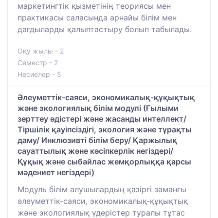
маркетингтік қызметінің теориясы мен
практикасы саласында арнайы білім мен
дағдыларды қалыптастыру болып табылады.
Оқу жылы - 2
Семестр - 2
Несиелер - 5
Әлеуметтік-саяси, экономикалық-құқықтық
және экологиялық білім модулі (Ғылыми
зерттеу әдістері және жасанды интеллект/
Тіршілік қауіпсіздігі, экология және тұрақты
даму/ Инклюзивті білім беру/ Қаржылық
сауаттылық және кәсіпкерлік негіздері/
Құқық және сыбайлас жемқорлыққа қарсы
мәдениет негіздері)
Модуль білім алушылардың қазіргі заманғы
әлеуметтік-саяси, экономикалық-құқықтық
және экологиялық үдерістер туралы тұтас