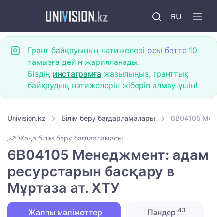
RU
Грант байқауының нәтижелері
осы бетте
10
тамызға дейін жарияланады.
Біздің
инстаграмға
жазылыңыз, гранттық
байқаудың нәтижелерін жіберіп алмау үшін!
Univision.kz
Білім беру бағдарламалары
6B04105 Мен
Жаңа білім беру бағдарламасы
6B04105 Менеджмент: адам
ресурстарын басқару в
Мұртаза ат. ХТУ
43
Жалпы мәліметтер
Пәндер