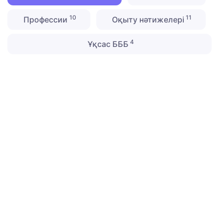
10
11
Профессии
Оқыту нәтижелері
4
Ұқсас БББ