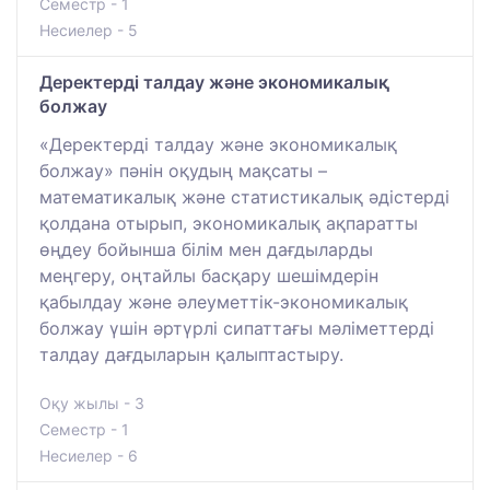
Семестр - 1
Несиелер - 5
Деректерді талдау және экономикалық
болжау
«Деректерді талдау және экономикалық
болжау» пәнін оқудың мақсаты –
математикалық және статистикалық әдістерді
қолдана отырып, экономикалық ақпаратты
өңдеу бойынша білім мен дағдыларды
меңгеру, оңтайлы басқару шешімдерін
қабылдау және әлеуметтік-экономикалық
болжау үшін әртүрлі сипаттағы мәліметтерді
талдау дағдыларын қалыптастыру.
Оқу жылы - 3
Семестр - 1
Несиелер - 6