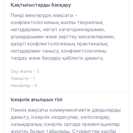
Қақтығыстарды басқару
Пәнді меңгерудің мақсаты –
конфликтологияның жалпы теориялық
негіздерімен, негізгі категорияларымен,
ұғымдарымен және зерттеу мәселелерімен,
қазіргі конфликтологияның практикалық
негіздерімен танысу, конфликтологияны
талдау және басқару қабілетін дамыту.
Оқу жылы - 3
Семестр - 1
Несиелер - 5
Іскерлік ағылшын тілі
Пәннің мақсаты коммуникативтік дағдыларды
дамыту, іскерлік кездесулер, келіссөздер,
халықаралық іскерлік ортада презентациялар
жүргізу болып табылады. Студенттер кәсіби