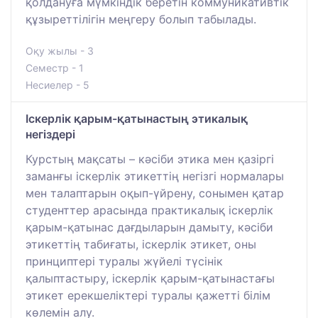
қолдануға мүмкіндік беретін коммуникативтік
құзыреттілігін меңгеру болып табылады.
Оқу жылы - 3
Семестр - 1
Несиелер - 5
Іскерлік қарым-қатынастың этикалық
негіздері
Курстың мақсаты – кәсіби этика мен қазіргі
заманғы іскерлік этикеттің негізгі нормалары
мен талаптарын оқып-үйрену, сонымен қатар
студенттер арасында практикалық іскерлік
қарым-қатынас дағдыларын дамыту, кәсіби
этикеттің табиғаты, іскерлік этикет, оны
принциптері туралы жүйелі түсінік
қалыптастыру, іскерлік қарым-қатынастағы
этикет ерекшеліктері туралы қажетті білім
көлемін алу.