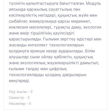
түсінігін қалыптастыруға бағытталған. Модуль
аясында қаржылық сауаттылық пен
кәсіпкерліктің негіздері, құқықтық жүйе мен
сыбайлас жемқорлыққа қарсы мәдениет,
инклюзия мәселелері, тұрақты даму, экология
және өмір тіршілігінің қауіпсіздігі
қарастырылады. Ғылыми зерттеу әдістері мен
жасанды интеллект технологияларын
қолдануға ерекше назар аударылады. Білім
алушылар сыни ойлау қабілетін, құқықтық
және экологиялық жауапкершілікті дамытып,
ғылыми талдау мен цифрлық
технологияларды қолдану дағдыларын
меңгереді.
Оқу жылы - 2
Семестр - 2
Несиелер - 5