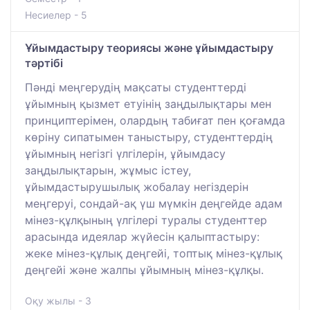
Несиелер - 5
Ұйымдастыру теориясы және ұйымдастыру
тәртібі
Пәнді меңгерудің мақсаты студенттерді
ұйымның қызмет етуінің заңдылықтары мен
принциптерімен, олардың табиғат пен қоғамда
көріну сипатымен таныстыру, студенттердің
ұйымның негізгі үлгілерін, ұйымдасу
заңдылықтарын, жұмыс істеу,
ұйымдастырушылық жобалау негіздерін
меңгеруі, сондай-ақ үш мүмкін деңгейде адам
мінез-құлқының үлгілері туралы студенттер
арасында идеялар жүйесін қалыптастыру:
жеке мінез-құлық деңгейі, топтық мінез-құлық
деңгейі және жалпы ұйымның мінез-құлқы.
Оқу жылы - 3