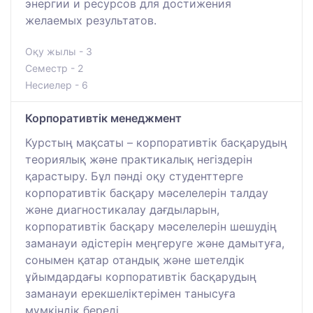
энергии и ресурсов для достижения
желаемых результатов.
Оқу жылы - 3
Семестр - 2
Несиелер - 6
Корпоративтік менеджмент
Курстың мақсаты – корпоративтік басқарудың
теориялық және практикалық негіздерін
қарастыру. Бұл пәнді оқу студенттерге
корпоративтік басқару мәселелерін талдау
және диагностикалау дағдыларын,
корпоративтік басқару мәселелерін шешудің
заманауи әдістерін меңгеруге және дамытуға,
сонымен қатар отандық және шетелдік
ұйымдардағы корпоративтік басқарудың
заманауи ерекшеліктерімен танысуға
мүмкіндік береді.