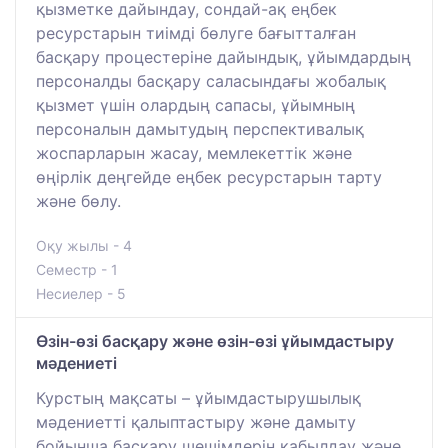
қызметке дайындау, сондай-ақ еңбек
ресурстарын тиімді бөлуге бағытталған
басқару процестеріне дайындық, ұйымдардың
персоналды басқару саласындағы жобалық
қызмет үшін олардың сапасы, ұйымның
персоналын дамытудың перспективалық
жоспарларын жасау, мемлекеттік және
өңірлік деңгейде еңбек ресурстарын тарту
және бөлу.
Оқу жылы - 4
Семестр - 1
Несиелер - 5
Өзін-өзі басқару және өзін-өзі ұйымдастыру
мәдениеті
Курстың мақсаты – ұйымдастырушылық
мәдениетті қалыптастыру және дамыту
бойынша басқару шешімдерін қабылдау және