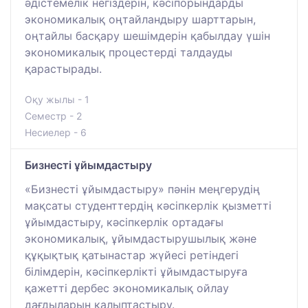
әдістемелік негіздерін, кәсіпорындарды
экономикалық оңтайландыру шарттарын,
оңтайлы басқару шешімдерін қабылдау үшін
экономикалық процестерді талдауды
қарастырады.
Оқу жылы - 1
Семестр - 2
Несиелер - 6
Бизнесті ұйымдастыру
«Бизнесті ұйымдастыру» пәнін меңгерудің
мақсаты студенттердің кәсіпкерлік қызметті
ұйымдастыру, кәсіпкерлік ортадағы
экономикалық, ұйымдастырушылық және
құқықтық қатынастар жүйесі ретіндегі
білімдерін, кәсіпкерлікті ұйымдастыруға
қажетті дербес экономикалық ойлау
дағдыларын қалыптастыру.