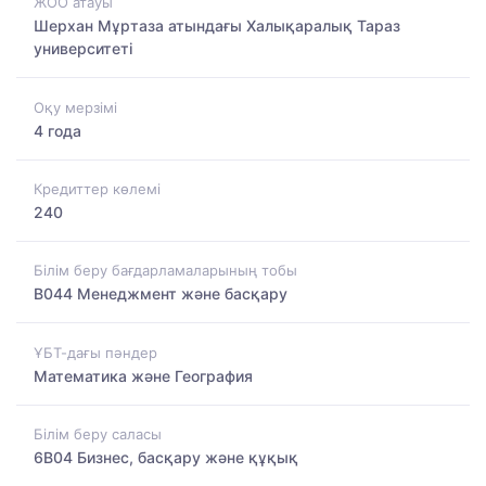
ЖОО атауы
Шерхан Мұртаза атындағы Халықаралық Тараз
университеті
Оқу мерзімі
4 года
Кредиттер көлемі
240
Білім беру бағдарламаларының тобы
B044 Менеджмент және басқару
ҰБТ-дағы пәндер
Математика және География
Білім беру саласы
6B04 Бизнес, басқару және құқық