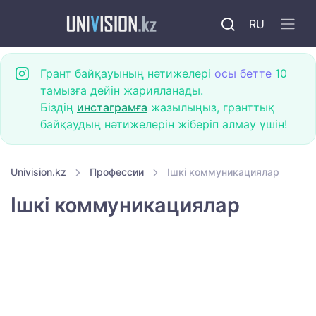
RU
Грант байқауының нәтижелері
осы бетте
10
тамызға дейін жарияланады.
Біздің
инстаграмға
жазылыңыз, гранттық
байқаудың нәтижелерін жіберіп алмау үшін!
Univision.kz
Профессии
Ішкі коммуникациялар
Ішкі коммуникациялар