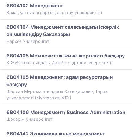
6B04102 Менеджмент
Қазақ ұлттық аграрлық зерттеу университеті
6B04104 Менеджмент саласындағы іскерлік
әкімшілендіру бакалавры
Нархоз Университеті
6B04105 Мемлекеттік және жергілікті басқару
Қ.Жұбанов атындағы Ақтөбе өңірлік университеті
6B04105 Менеджмент: адам ресурстарын
басқару
Шерхан Мұртаза атындағы Халықаралық Тараз
университеті (Мұртаза ат. ХТУ)
6B04106 Менеджмент/ Business Administration
Шәкәрім университеті
6B04142 Экономика және менеджмент