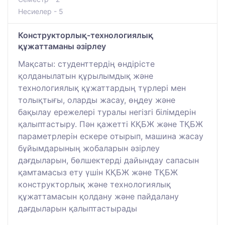
Несиелер - 5
Конструкторлық-технологиялық
құжаттаманы әзірлеу
Мақсаты: студенттердің өндірісте
қолданылатын құрылымдық және
технологиялық құжаттардың түрлері мен
толықтығы, оларды жасау, өңдеу және
бақылау ережелері туралы негізгі білімдерін
қалыптастыру. Пән қажетті КҚБЖ және ТҚБЖ
параметрлерін ескере отырып, машина жасау
бұйымдарының жобаларын әзірлеу
дағдыларын, бөлшектерді дайындау сапасын
қамтамасыз ету үшін КҚБЖ және ТҚБЖ
конструкторлық және технологиялық
құжаттамасын қолдану және пайдалану
дағдыларын қалыптастырады