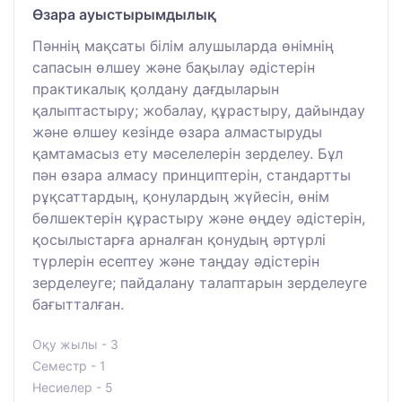
Өзара ауыстырымдылық
Пәннің мақсаты білім алушыларда өнімнің
сапасын өлшеу және бақылау әдістерін
практикалық қолдану дағдыларын
қалыптастыру; жобалау, құрастыру, дайындау
және өлшеу кезінде өзара алмастыруды
қамтамасыз ету мәселелерін зерделеу. Бұл
пән өзара алмасу принциптерін, стандартты
рұқсаттардың, қонулардың жүйесін, өнім
бөлшектерін құрастыру және өңдеу әдістерін,
қосылыстарға арналған қонудың әртүрлі
түрлерін есептеу және таңдау әдістерін
зерделеуге; пайдалану талаптарын зерделеуге
бағытталған.
Оқу жылы - 3
Семестр - 1
Несиелер - 5