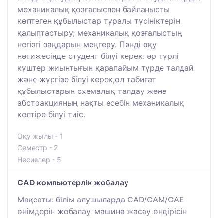
механикалық қозғалыспен байланысты
көптеген құбылыстар туралы түсініктерін
қалыптастыру; механикалық қозғалыстың
негізгі заңдарын меңгеру. Пәнді оқу
нәтижесінде студент білуі керек: әр түрлі
күштер жиынтығын қарапайым түрде талдай
және жүргізе білуі керек,ол табиғат
құбылыстарын схемалық талдау және
абстракцияның нақты есебін механикалық
келтіре білуі тиіс.
Оқу жылы - 1
Семестр - 2
Несиелер - 5
CAD компьютерлік жобалау
Мақсаты: білім алушыларда CAD/CAM/CAE
өнімдерін жобалау, машина жасау өндірісін