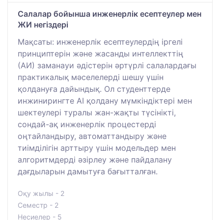
Салалар бойынша инженерлік есептеулер мен
ЖИ негіздері
Мақсаты: инженерлік есептеулердің іргелі
принциптерін және жасанды интеллекттің
(АИ) заманауи әдістерін әртүрлі салалардағы
практикалық мәселелерді шешу үшін
қолдануға дайындық. Ол студенттерде
инжинирингте AI қолдану мүмкіндіктері мен
шектеулері туралы жан-жақты түсінікті,
сондай-ақ инженерлік процестерді
оңтайландыру, автоматтандыру және
тиімділігін арттыру үшін модельдер мен
алгоритмдерді әзірлеу және пайдалану
дағдыларын дамытуға бағытталған.
Оқу жылы - 2
Семестр - 2
Несиелер - 5