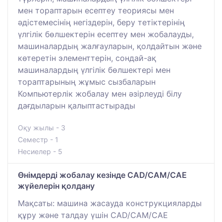
мен тораптарын есептеу теориясы мен
әдістемесінің негіздерін, беру тетіктерінің
үлгілік бөлшектерін есептеу мен жобалауды,
машиналардың жалғауларын, қолдайтын және
көтеретін элементтерін, сондай-ақ
машиналардың үлгілік бөлшектері мен
тораптарының жұмыс сызбаларын
Компьютерлік жобалау мен әзірлеуді білу
дағдыларын қалыптастырады
Оқу жылы - 3
Семестр - 1
Несиелер - 5
Өнімдерді жобалау кезінде CАD/CAM/CAE
жүйелерін қолдану
Мақсаты: машина жасауда конструкцияларды
құру және талдау үшін CAD/CAM/CAE