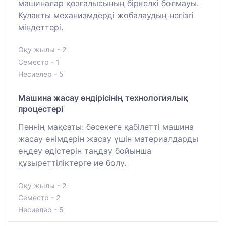
машиналар қозғалысының біркелкі болмауы.
Кулакты механизмдерді жобалаудың негізгі
міндеттері.
Оқу жылы - 2
Семестр - 1
Несиелер - 5
Машина жасау өндірісінің технологиялық
процестері
Пәннің мақсаты: бәсекеге қабілетті машина
жасау өнімдерін жасау үшін материалдарды
өңдеу әдістерін таңдау бойынша
құзыреттіліктерге ие болу.
Оқу жылы - 2
Семестр - 2
Несиелер - 5