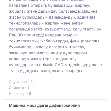
пайдалана отырып, бұйымдарды әзірлеу,
жобалау және дайындау саласында; машина
жасау бұйымдарын дайындаудың аддитивті
технологияларын әзірлеу және енгізу
саласында кәсіби құзыреттерді қалыптастыру.
Пән 3D принтерді қолдана отырып,
технологиялық жабдықтарды, функционалды
бұйымдарды жасау алгоритмін жасау,
заманауи автоматтандыру құралдарын
қолдану; компьютерлік алдын-алу
құралдарымен өнімнің CAD моделін құру және
түзету дағдыларын қалыптастырады
Оқу жылы - 3
Семестр - 1
Несиелер - 5
Машина жасаудағы дефектоскопия