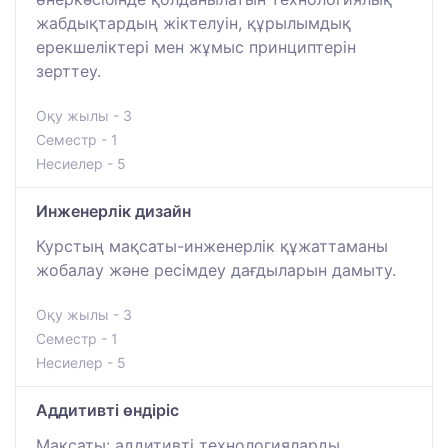
жабдықтардың жіктелуін, құрылымдық
ерекшеліктері мен жұмыс принциптерін
зерттеу.
Оқу жылы - 3
Семестр - 1
Несиелер - 5
Инженерлік дизайн
Курстың мақсаты-инженерлік құжаттаманы
жобалау және ресімдеу дағдыларын дамыту.
Оқу жылы - 3
Семестр - 1
Несиелер - 5
Аддитивті өндіріс
Мақсаты: аддитивті технологияларды