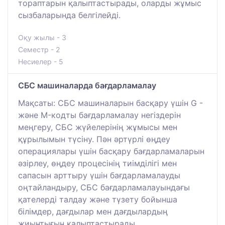
тораптарын қалыптастырады, оларды жұмыс
сызбаларында белгілейді.
Оқу жылы - 3
Семестр - 2
Несиелер - 5
СБС машиналарда бағдарламалау
Мақсаты: CБC машиналарын басқару үшін G -
және M-кодты бағдарламалау негіздерін
меңгеру, CБC жүйелерінің жұмысы мен
құрылымын түсіну. Пән әртүрлі өңдеу
операциялары үшін басқару бағдарламаларын
әзірлеу, өңдеу процесінің тиімділігі мен
сапасын арттыру үшін бағдарламалауды
оңтайландыру, CБC бағдарламалауындағы
қателерді талдау және түзету бойынша
білімдер, дағдылар мен дағдылардың
жиынтығын қалыптастырады.