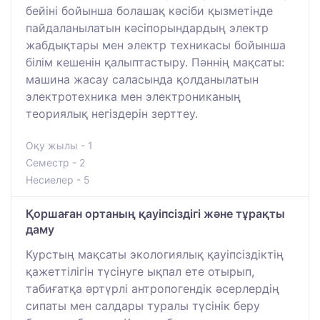
бейіні бойынша болашақ кәсіби қызметінде
пайдаланылатын кәсіпорындардың электр
жабдықтары мен электр техникасы бойынша
білім кешенін қалыптастыру. Пәннің мақсаты:
машина жасау саласында қолданылатын
электротехника мен электрониканың
теориялық негіздерін зерттеу.
Оқу жылы - 1
Семестр - 2
Несиелер - 5
Қоршаған ортаның қауіпсіздігі және тұрақты
даму
Курстың мақсаты экологиялық қауіпсіздіктің
қажеттілігін түсінуге ықпал ете отырып,
табиғатқа әртүрлі антропогендік әсерлердің
сипаты мен салдары туралы түсінік беру