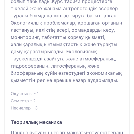
болып табылады.Курс табиғи процестерге
тікелей және жанама антропогендік әсерлер
туралы білімді қалыптастыруға бағытталған.
Экологиялық проблемалар, қоршаған ортаның
ластануы, көліктің әсері, ормандарды кесу,
мониторинг, табиғатты қорғау қызметі,
халықаралық ынтымақтастық және тұрақты
даму қарастырылады. Экологиялық
тәуекелдерді азайтуға және атмосфераның,
гидросфераның, литосфераның және
биосфераның күйін өзгертудегі экономикалық
қызметтің рөліне ерекше назар аударылады.
Оқу жылы - 1
Семестр - 2
Несиелер - 3
Теориялық механика
Пәнді оқытудың негізгі мақсаты-студенттердің