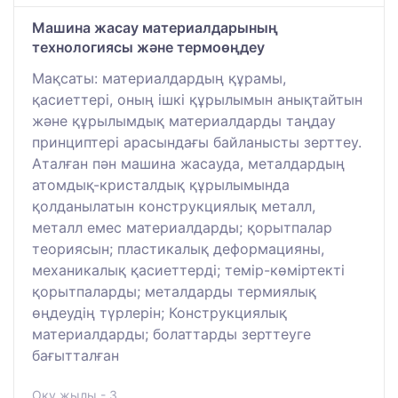
Машина жасау материалдарының
технологиясы және термоөңдеу
Мақсаты: материалдардың құрамы,
қасиеттері, оның ішкі құрылымын анықтайтын
және құрылымдық материалдарды таңдау
принциптері арасындағы байланысты зерттеу.
Аталған пән машина жасауда, металдардың
атомдық-кристалдық құрылымында
қолданылатын конструкциялық металл,
металл емес материалдарды; қорытпалар
теориясын; пластикалық деформацияны,
механикалық қасиеттерді; темір-көміртекті
қорытпаларды; металдарды термиялық
өңдеудің түрлерін; Конструкциялық
материалдарды; болаттарды зерттеуге
бағытталған
Оқу жылы - 3