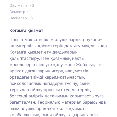
Оқу жылы - 2
Семестр - 1
Несиелер - 5
Қоғамға қызмет
Пәннің мақсаты білім алушылардың рухани-
адамгершілік қасиеттерін дамыту мақсатында
Қоғамға қызмет ету дағдыларын
қалыптастыру. Пән қоғамның нақты
мәселелерін шешуге қосу және Жобалық іс-
әрекет дағдыларын игеру, әлеуметтік
ортадағы тиімді қарым-қатынастың
психологиялық негіздерін түсіну, сыни
тұрғыдан ойлау арқылы студенттердің
белсенді өмірлік ұстанымын қалыптастыруға
бағытталған. Теориялық материал барысында
білім алушылар волонтерлік қызмет,
көшбасшылық, сыни ойлау тақырыптарын