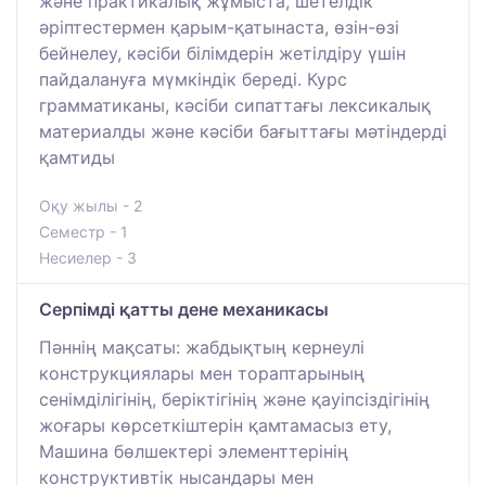
және практикалық жұмыста, шетелдік
әріптестермен қарым-қатынаста, өзін-өзі
бейнелеу, кәсіби білімдерін жетілдіру үшін
пайдалануға мүмкіндік береді. Курс
грамматиканы, кәсіби сипаттағы лексикалық
материалды және кәсіби бағыттағы мәтіндерді
қамтиды
Оқу жылы - 2
Семестр - 1
Несиелер - 3
Серпімді қатты дене механикасы
Пәннің мақсаты: жабдықтың кернеулі
конструкциялары мен тораптарының
сенімділігінің, беріктігінің және қауіпсіздігінің
жоғары көрсеткіштерін қамтамасыз ету,
Машина бөлшектері элементтерінің
конструктивтік нысандары мен