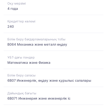
Оқу мерзімі
4 года
Кредиттер көлемі
240
Білім беру бағдарламаларының тобы
B064 Механика және металл өңдеу
ҰБТ-дағы пәндер
Математика және Физика
Білім беру саласы
6B07 Инженерлік, өңдеу және құрылыс салалары
Дайындық бағыты
6B071 Инженерия және инженерлік іс