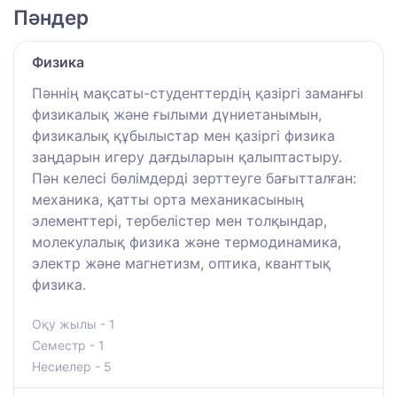
Пәндер
Физика
Пәннің мақсаты-студенттердің қазіргі заманғы
физикалық және ғылыми дүниетанымын,
физикалық құбылыстар мен қазіргі физика
заңдарын игеру дағдыларын қалыптастыру.
Пән келесі бөлімдерді зерттеуге бағытталған:
механика, қатты орта механикасының
элементтері, тербелістер мен толқындар,
молекулалық физика және термодинамика,
электр және магнетизм, оптика, кванттық
физика.
Оқу жылы - 1
Семестр - 1
Несиелер - 5