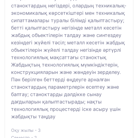
станоктардың негіздері, олардың техникалық-
экономикалық көрсеткіштері мен техникалық
сипаттамалары туралы білімді қалыптастыру;
бетті қалыптастыру негізінде металл кесетін
жабдық объектілерін талдау және синтездеу
кезіндегі жүйелі тәсіл; металл кесетін жабдық
объектілерін жүйелі талдау негізінде әртүрлі
технологиялық мақсаттағы станоктық
Жабдықтың технологиялық мүмкіндіктерін,
конструкцияларын және жөндеуін зерделеу.
Пән берілген беттерді өңдеуге арналған
станоктардың параметрлерін есептеу және
баптау; станоктарды дәлдікке сынау
дағдыларын қалыптастырады; нақты
технологиялық процестерді іске асыру үшін
жабдықты таңдау
Оқу жылы - 3
Семестр - 2