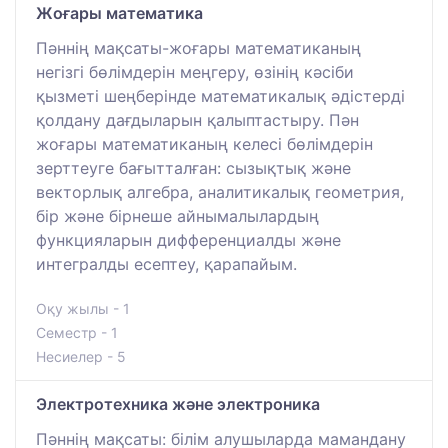
Жоғары математика
Пәннің мақсаты-жоғары математиканың
негізгі бөлімдерін меңгеру, өзінің кәсіби
қызметі шеңберінде математикалық әдістерді
қолдану дағдыларын қалыптастыру. Пән
жоғары математиканың келесі бөлімдерін
зерттеуге бағытталған: сызықтық және
векторлық алгебра, аналитикалық геометрия,
бір және бірнеше айнымалылардың
функцияларын дифференциалды және
интегралды есептеу, қарапайым.
Оқу жылы - 1
Семестр - 1
Несиелер - 5
Электротехника және электроника
Пәннің мақсаты: білім алушыларда мамандану