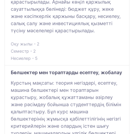
қарастырылады. Арнайы көңіл қаржылық
сауаттылыққа бөлінеді: бюджет құру, жеке
және кәсіпкерлік қаржыны басқару, несиелеу,
салық салу және инвестициялық қызметті
түсіну мәселелері қарастырылады.
Оқу жылы - 2
Семестр - 2
Несиелер - 5
Бөлшектер мен тораптарды есептеу, жобалау
Курстың мақсаты: теория негіздері, есептеу,
машина бөлшектері мен тораптарын
құрастыру, жобалық құжаттаманы әзірлеу
және рәсімдеу бойынша студенттердің білімін
қалыптастыру. Бұл курс машина
бөлшектерінің жұмысқа қабілеттілігінің негізгі
критерийлерін және олардың істен шығу
түрлерін, машиналардың үлгілік бөлшектері