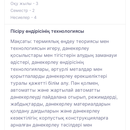
Оқу жылы - 3
Семестр - 2
Несиелер - 4
Пісіру өндірісінің технологиясы
Мақсаты: термиялық өңдеу теориясы мен
технологиясын игеру, дәнекерлеу
қосылыстары мен тігістерін алудың заманауи
әдістері, дәнекерлеу өндірісінің
технологиялары, әртүрлі металдар мен
қорытпаларды дәнекерлеу ерекшеліктері
туралы қажетті білім алу. Пән қолмен,
автоматты және жартылай автоматты
дәнекерлеуді пайдалана отырып, режимдерді,
жабдықтарды, дәнекерлеу материалдарын
қолдану дағдыларын және дәнекерлеу
кезектілігін; корпустық конструкцияларға
арналған дәнекерлеу тәсілдері мен