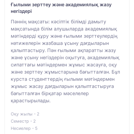
Ғылыми зерттеу және академиялық жазу
негіздері
Пәннің мақсаты: кәсіптік білімді дамыту
мақсатында білім алушыларда академиялық
мәтіндерді құру және ғылыми зерттеулердің
нәтижелерін жазбаша ұсыну дағдыларын
қалыптастыру. Пән ғылыми ақпаратты жазу
және ұсыну негіздерін оқытуға, академиялық
сипаттағы мәтіндермен жұмыс жасауға, оқу
және зерттеу жұмыстарына бағытталған. Бұл
курста студенттердің ғылыми мәтіндермен
жұмыс жасау дағдыларын қалыптастыруға
бағытталған бірқатар мәселелер
қарастырылады.
Оқу жылы - 2
Семестр - 2
Несиелер - 5