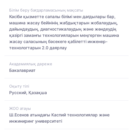
Білім беру бағдарламасының мақсаты
Кәсіби қызметте сапалы білімі мен дағдылары бар,
машина жасау бейінінің жабдықтарын жобалаудың,
дайындаудың, диагностикалаудың және жөндеудің
қазіргі заманғы технологияларын меңгерген машина
жасау саласының бәсекеге қабілетті инженер-
технологтарын 2.0 даярлау
Академиялық дәреже
Бакалавриат
Оқыту тілі
Русский, Қазақша
ЖОО атауы
Ш.Есенов атындағы Каспий технологиялар және
инжиниринг университеті