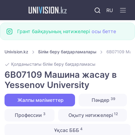
RU
Грант байқауының нәтижелері
осы бетте
Univision.kz
Білім беру бағдарламалары
6B07109 Маши
Қолданыстағы білім беру бағдарламасы
6B07109 Машина жасау в
Yessenov University
39
Жалпы мәліметтер
Пәндер
3
12
Профессии
Оқыту нәтижелері
4
Ұқсас БББ