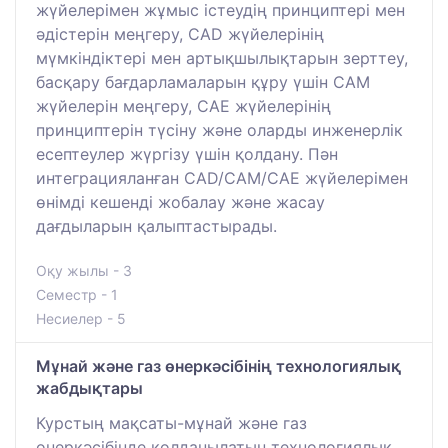
жүйелерімен жұмыс істеудің принциптері мен
әдістерін меңгеру, CAD жүйелерінің
мүмкіндіктері мен артықшылықтарын зерттеу,
басқару бағдарламаларын құру үшін CAM
жүйелерін меңгеру, CAE жүйелерінің
принциптерін түсіну және оларды инженерлік
есептеулер жүргізу үшін қолдану. Пән
интеграцияланған CAD/CAM/CAE жүйелерімен
өнімді кешенді жобалау және жасау
дағдыларын қалыптастырады.
Оқу жылы - 3
Семестр - 1
Несиелер - 5
Мұнай және газ өнеркәсібінің технологиялық
жабдықтары
Курстың мақсаты-мұнай және газ
өнеркәсібінде қолданылатын технологиялық