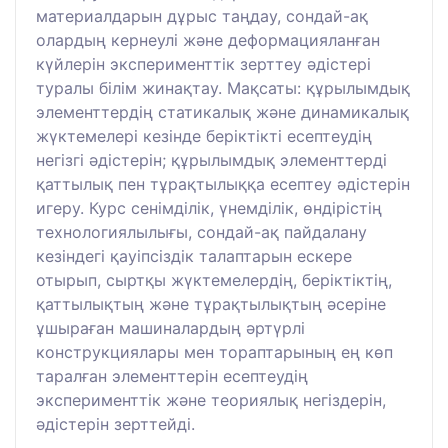
материалдарын дұрыс таңдау, сондай-ақ
олардың кернеулі және деформацияланған
күйлерін эксперименттік зерттеу әдістері
туралы білім жинақтау. Мақсаты: құрылымдық
элементтердің статикалық және динамикалық
жүктемелері кезінде беріктікті есептеудің
негізгі әдістерін; құрылымдық элементтерді
қаттылық пен тұрақтылыққа есептеу әдістерін
игеру. Курс сенімділік, үнемділік, өндірістің
технологиялылығы, сондай-ақ пайдалану
кезіндегі қауіпсіздік талаптарын ескере
отырып, сыртқы жүктемелердің, беріктіктің,
қаттылықтың және тұрақтылықтың әсеріне
ұшыраған машиналардың әртүрлі
конструкциялары мен тораптарының ең көп
таралған элементтерін есептеудің
эксперименттік және теориялық негіздерін,
әдістерін зерттейді.