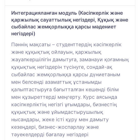
Интеграцияланған модуль (Кәсіпкерлік және
қаржылық сауаттылық негіздері, Құқық және
сыбайлас жемқорлыққа қарсы мәдениет
негіздері)
Пәннің мақсаты – студенттердің кәсіпкерлік
және құқықтық ойлауын, қаржылық
жауапкершілігін дамытуға, заманауи қоғамның
құқықтық негіздерін түсінуге, сондай-ақ
сыбайлас жемқорлыққа қарсы дүниетаным
мен белсенді азаматтық ұстанымды
қалыптастыруға бағытталған кешенді білім
мен құзыреттерді меңгерту. Курс аясында
кәсіпкерліктің негізгі ұғымдары, бизнестің
құқықтық және ұйымдастырушылық
нысандары, жеке істі құру мен дамыту
кезеңдері, бизнес-жоспарлау және
тәуекелдерді бағалау негіздері