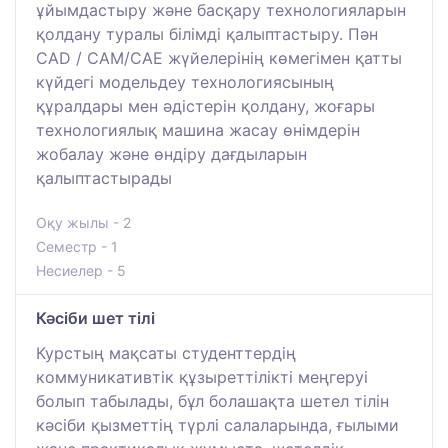
ұйымдастыру және басқару технологияларын
қолдану туралы білімді қалыптастыру. Пән
CAD / CAM/CAE жүйелерінің көмегімен қатты
күйдегі модельдеу технологиясының
құралдары мен әдістерін қолдану, жоғары
технологиялық машина жасау өнімдерін
жобалау және өндіру дағдыларын
қалыптастырады
Оқу жылы - 2
Семестр - 1
Несиелер - 5
Кәсіби шет тілі
Курстың мақсаты студенттердің
коммуникативтік құзыреттілікті меңгеруі
болып табылады, бұл болашақта шетел тілін
кәсіби қызметтің түрлі салаларында, ғылыми