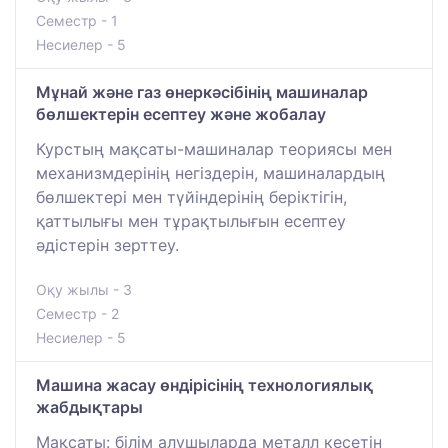
Семестр - 1
Несиелер - 5
Мұнай және газ өнеркәсібінің машиналар
бөлшектерін есептеу және жобалау
Курстың мақсаты-машиналар теориясы мен
механизмдерінің негіздерін, машиналардың
бөлшектері мен түйіндерінің беріктігін,
қаттылығы мен тұрақтылығын есептеу
әдістерін зерттеу.
Оқу жылы - 3
Семестр - 2
Несиелер - 5
Машина жасау өндірісінің технологиялық
жабдықтары
Мақсаты: білім алушыларда металл кесетін