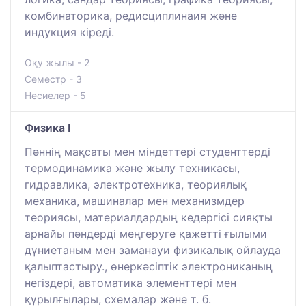
комбинаторика, редисциплинаия және
индукция кіреді.
Оқу жылы - 2
Семестр - 3
Несиелер - 5
Физика I
Пәннің мақсаты мен міндеттері студенттерді
термодинамика және жылу техникасы,
гидравлика, электротехника, теориялық
механика, машиналар мен механизмдер
теориясы, материалдардың кедергісі сияқты
арнайы пәндерді меңгеруге қажетті ғылыми
дүниетаным мен заманауи физикалық ойлауда
қалыптастыру., өнеркәсіптік электрониканың
негіздері, автоматика элементтері мен
құрылғылары, схемалар және т. б.