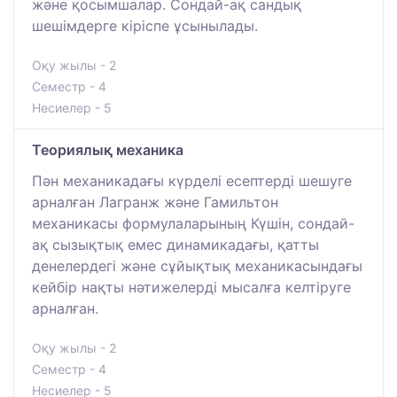
және қосымшалар. Сондай-ақ сандық
шешімдерге кіріспе ұсынылады.
Оқу жылы - 2
Семестр - 4
Несиелер - 5
Теориялық механика
Пән механикадағы күрделі есептерді шешуге
арналған Лагранж және Гамильтон
механикасы формулаларының Күшін, сондай-
ақ сызықтық емес динамикадағы, қатты
денелердегі және сұйықтық механикасындағы
кейбір нақты нәтижелерді мысалға келтіруге
арналған.
Оқу жылы - 2
Семестр - 4
Несиелер - 5