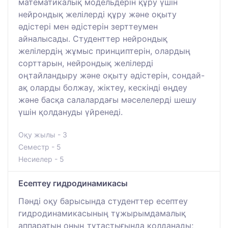
математикалық модельдерін құру үшін
нейрондық желілерді құру және оқыту
әдістері мен әдістерін зерттеумен
айналысады. Студенттер нейрондық
желілердің жұмыс принциптерін, олардың
сорттарын, нейрондық желілерді
оңтайландыру және оқыту әдістерін, сондай-
ақ оларды болжау, жіктеу, кескінді өңдеу
және басқа салалардағы мәселелерді шешу
үшін қолдануды үйренеді.
Оқу жылы - 3
Семестр - 5
Несиелер - 5
Есептеу гидродинамикасы
Пәнді оқу барысында студенттер есептеу
гидродинамикасының тұжырымдамалық
аппаратын оның тұтастығында қолданады;