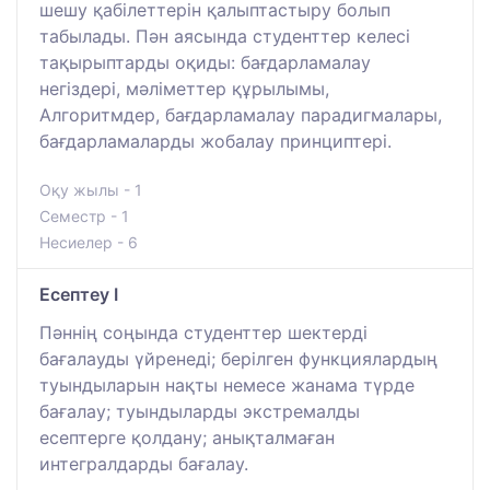
шешу қабілеттерін қалыптастыру болып
табылады. Пән аясында студенттер келесі
тақырыптарды оқиды: бағдарламалау
негіздері, мәліметтер құрылымы,
Алгоритмдер, бағдарламалау парадигмалары,
бағдарламаларды жобалау принциптері.
Оқу жылы - 1
Семестр - 1
Несиелер - 6
Есептеу I
Пәннің соңында студенттер шектерді
бағалауды үйренеді; берілген функциялардың
туындыларын нақты немесе жанама түрде
бағалау; туындыларды экстремалды
есептерге қолдану; анықталмаған
интегралдарды бағалау.