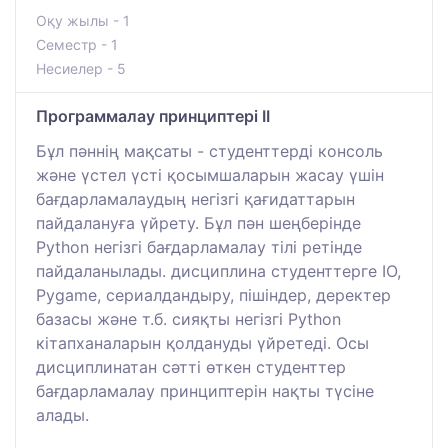
Оқу жылы - 1
Семестр - 1
Несиелер - 5
Программалау принциптері II
Бұл пәннің мақсаты - студенттерді консоль
және үстел үсті қосымшаларын жасау үшін
бағдарламалаудың негізгі қағидаттарын
пайдалануға үйрету. Бұл пән шеңберінде
Python негізгі бағдарламалау тілі ретінде
пайдаланылады. дисциплина студенттерге IO,
Pygame, сериалдандыру, пішіндер, деректер
базасы және т.б. сияқты негізгі Python
кітапханаларын қолдануды үйретеді. Осы
дисциплинатан сәтті өткен студенттер
бағдарламалау принциптерін нақты түсіне
алады.