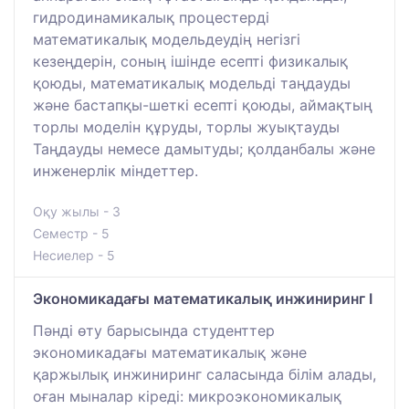
гидродинамикалық процестерді
математикалық модельдеудің негізгі
кезеңдерін, соның ішінде есепті физикалық
қоюды, математикалық модельді таңдауды
және бастапқы-шеткі есепті қоюды, аймақтың
торлы моделін құруды, торлы жуықтауды
Таңдауды немесе дамытуды; қолданбалы және
инженерлік міндеттер.
Оқу жылы - 3
Семестр - 5
Несиелер - 5
Экономикадағы математикалық инжиниринг I
Пәнді өту барысында студенттер
экономикадағы математикалық және
қаржылық инжиниринг саласында білім алады,
оған мыналар кіреді: микроэкономикалық