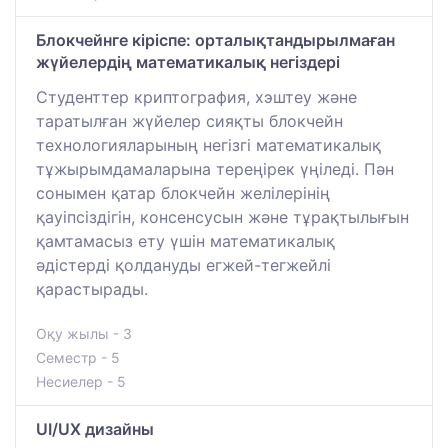
Блокчейнге кіріспе: орталықтандырылмаған
жүйелердің математикалық негіздері
Студенттер криптография, хэштеу және
таратылған жүйелер сияқты блокчейн
технологияларының негізгі математикалық
тұжырымдамаларына тереңірек үңіледі. Пән
сонымен қатар блокчейн желілерінің
қауіпсіздігін, консенсусын және тұрақтылығын
қамтамасыз ету үшін математикалық
әдістерді қолдануды егжей-тегжейлі
қарастырады.
Оқу жылы - 3
Семестр - 5
Несиелер - 5
UI/UX дизайны