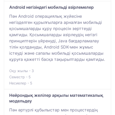
Android негізіндегі мобильді әзірлемелер
Пән Android операциялық жүйесіне
негізделген құрылғыларға арналған мобильді
қосымшаларды құру процесін зерттеуді
қамтиды. Қосымшаларды әзірлеудің негізгі
принциптерін үйренуді, Java бағдарламалау
тілін қолдануды, Android SDK-мен жұмыс
істеуді және сапалы мобильді қосымшаларды
құруға қажетті басқа тақырыптарды қамтиды.
Оқу жылы - 3
Семестр - 5
Несиелер - 5
Нейрондық желілер арқылы математикалық
модельдеу
Пән әртүрлі құбылыстар мен процестердің