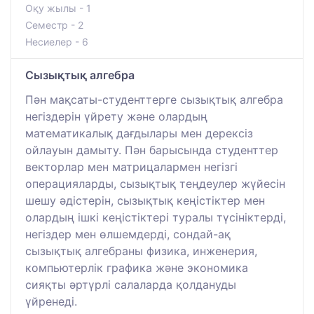
Оқу жылы - 1
Семестр - 2
Несиелер - 6
Сызықтық алгебра
Пән мақсаты-студенттерге сызықтық алгебра
негіздерін үйрету және олардың
математикалық дағдылары мен дерексіз
ойлауын дамыту. Пән барысында студенттер
векторлар мен матрицалармен негізгі
операцияларды, сызықтық теңдеулер жүйесін
шешу әдістерін, сызықтық кеңістіктер мен
олардың ішкі кеңістіктері туралы түсініктерді,
негіздер мен өлшемдерді, сондай-ақ
сызықтық алгебраны физика, инженерия,
компьютерлік графика және экономика
сияқты әртүрлі салаларда қолдануды
үйренеді.