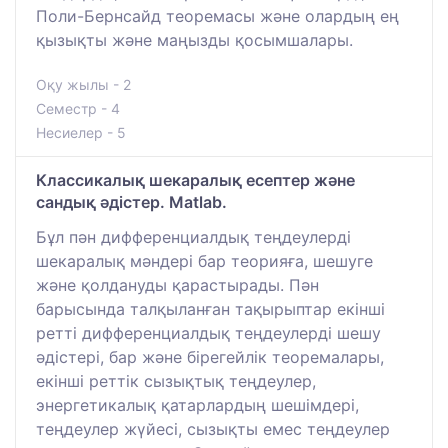
Поли-Бернсайд теоремасы және олардың ең
қызықты және маңызды қосымшалары.
Оқу жылы - 2
Семестр - 4
Несиелер - 5
Классикалық шекаралық есептер және
сандық әдістер. Matlab.
Бұл пән дифференциалдық теңдеулерді
шекаралық мәндері бар теорияға, шешуге
және қолдануды қарастырады. Пән
барысында талқыланған тақырыптар екінші
ретті дифференциалдық теңдеулерді шешу
әдістері, бар және бірегейлік теоремалары,
екінші реттік сызықтық теңдеулер,
энергетикалық қатарлардың шешімдері,
теңдеулер жүйесі, сызықты емес теңдеулер