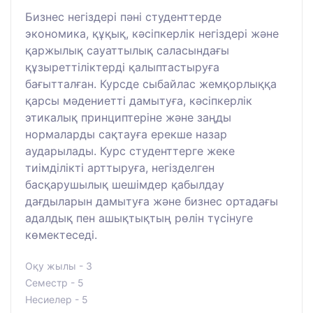
Бизнес негіздері пәні студенттерде
экономика, құқық, кәсіпкерлік негіздері және
қаржылық сауаттылық саласындағы
құзыреттіліктерді қалыптастыруға
бағытталған. Курсде сыбайлас жемқорлыққа
қарсы мәдениетті дамытуға, кәсіпкерлік
этикалық принциптеріне және заңды
нормаларды сақтауға ерекше назар
аударылады. Курс студенттерге жеке
тиімділікті арттыруға, негізделген
басқарушылық шешімдер қабылдау
дағдыларын дамытуға және бизнес ортадағы
адалдық пен ашықтықтың рөлін түсінуге
көмектеседі.
Оқу жылы - 3
Семестр - 5
Несиелер - 5