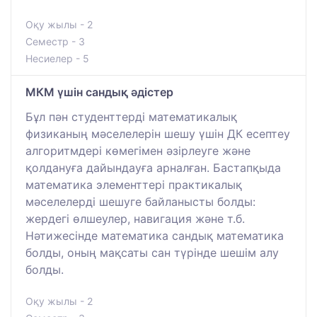
Оқу жылы - 2
Семестр - 3
Несиелер - 5
MКM үшін сандық әдістер
Бұл пән студенттерді математикалық
физиканың мәселелерін шешу үшін ДК есептеу
алгоритмдері көмегімен әзірлеуге және
қолдануға дайындауға арналған. Бастапқыда
математика элементтері практикалық
мәселелерді шешуге байланысты болды:
жердегі өлшеулер, навигация және т.б.
Нәтижесінде математика сандық математика
болды, оның мақсаты сан түрінде шешім алу
болды.
Оқу жылы - 2