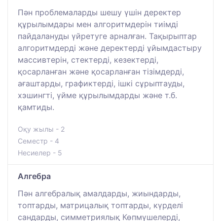
Пән проблемаларды шешу үшін деректер
құрылымдары мен алгоритмдерін тиімді
пайдалануды үйретуге арналған. Тақырыптар
алгоритмдерді және деректерді ұйымдастыру
массивтерін, стектерді, кезектерді,
қосарланған және қосарланған тізімдерді,
ағаштарды, графиктерді, ішкі сұрыптауды,
хэшингті, үйме құрылымдарды және т.б.
қамтиды.
Оқу жылы - 2
Семестр - 4
Несиелер - 5
Алгебра
Пән алгебралық амалдарды, жиындарды,
топтарды, матрицалық топтарды, күрделі
сандарды, симметриялық Көпмүшелерді,