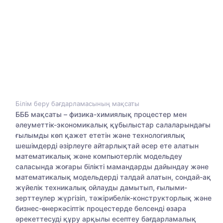
Білім беру бағдарламасының мақсаты
БББ мақсаты – физика-химиялық процестер мен
әлеуметтік-экономикалық құбылыстар салаларындағы
ғылымды көп қажет ететін және технологиялық
шешімдерді әзірлеуге айтарлықтай әсер ете алатын
математикалық және компьютерлік модельдеу
саласында жоғары білікті мамандарды дайындау және
математикалық модельдерді талдай алатын, сондай-ақ
жүйелік техникалық ойлауды дамытып, ғылыми-
зерттеулер жүргізіп, тәжірибелік-конструкторлық және
бизнес-өнеркәсіптік процестерде белсенді өзара
әрекеттесуді құру арқылы есептеу бағдарламалық