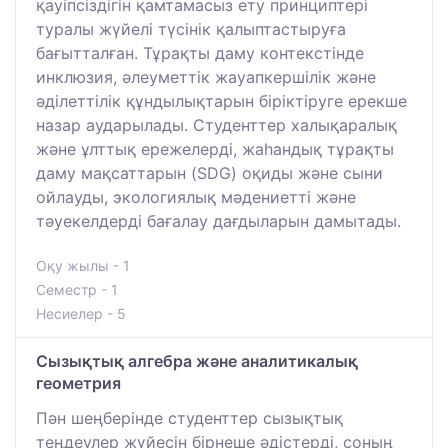
қауіпсіздігін қамтамасыз ету принциптері
туралы жүйелі түсінік қалыптастыруға
бағытталған. Тұрақты даму контекстінде
инклюзия, әлеуметтік жауапкершілік және
әділеттілік құндылықтарын біріктіруге ерекше
назар аударылады. Студенттер халықаралық
және ұлттық ережелерді, жаһандық тұрақты
даму мақсаттарын (SDG) оқиды және сыни
ойлауды, экологиялық мәдениетті және
тәуекелдерді бағалау дағдыларын дамытады.
Оқу жылы - 1
Семестр - 1
Несиелер - 5
Сызықтық алгебра және аналитикалық
геометрия
Пән шеңберінде студенттер сызықтық
теңдеулер жүйесін бірнеше әдістерді, соның