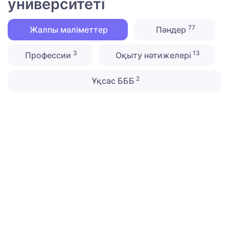
университеті
77
Жалпы мәліметтер
Пәндер
3
13
Профессии
Оқыту нәтижелері
2
Ұқсас БББ