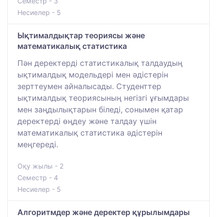
Семестр - 3
Несиелер - 5
Ықтималдықтар теориясы және
математикалық статистика
Пән деректерді статистикалық талдаудың
ықтималдық модельдері мен әдістерін
зерттеумен айналысады. Студенттер
ықтималдық теориясының негізгі ұғымдары
мен заңдылықтарын біледі, сонымен қатар
деректерді өңдеу және талдау үшін
математикалық статистика әдістерін
меңгереді.
Оқу жылы - 2
Семестр - 4
Несиелер - 5
Алгоритмдер және деректер құрылымдары