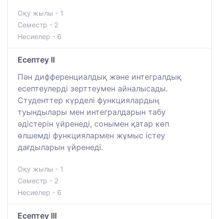
Оқу жылы - 1
Семестр - 2
Несиелер - 6
Есептеу II
Пән дифференциалдық және интегралдық
есептеулерді зерттеумен айналысады.
Студенттер күрделі функциялардың
туындылары мен интегралдарын табу
әдістерін үйренеді, сонымен қатар көп
өлшемді функциялармен жұмыс істеу
дағдыларын үйренеді.
Оқу жылы - 1
Семестр - 2
Несиелер - 6
Есептеу III