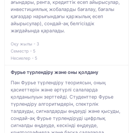
ағындары, рента, кредиттік есеп айырысулар,
инвестициялық жобаларды бағалау, бағалы
қағаздар нарығындағы қаржылық есеп
айырысулар), сондай-ақ белгісіздік
жағдайында қаралады.
Оқу жылы - 3
Семестр - 5
Несиелер - 5
Фурье түрлендіру және оны қолдану
Пән Фурье түрлендіру теориясын, оның
қасиеттерін және әртүрлі салаларда
қолданылуын зерттейді. Студенттер Фурье
түрлендіру алгоритмдерін, спектрлік
талдауды, сигналдарды өңдеуді және қысуды,
сондай-ақ Фурье түрлендіруді цифрлық
сигналды өңдеуде, кескінді өңдеуде,
криптографияда және басқа салаларда