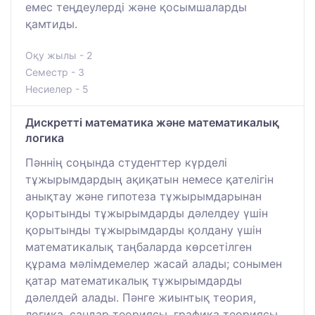
емес теңдеулерді және қосымшаларды
қамтиды.
Оқу жылы - 2
Семестр - 3
Несиелер - 5
Дискретті математика және математикалық
логика
Пәннің соңында студенттер күрделі
тұжырымдардың ақиқатын немесе қателігін
анықтау және гипотеза тұжырымдарынан
қорытынды тұжырымдарды дәлелдеу үшін
қорытынды тұжырымдарды қолдану үшін
математикалық таңбаларда көрсетілген
құрама мәлімдемелер жасай алады; сонымен
қатар математикалық тұжырымдарды
дәлелдей алады. Пәнге жиынтық теория,
логика, сандар теориясы, графика теориясы,