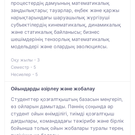
процестердің дамуының математикалық
заңдылықтары; тауарлар, еңбек және қаржы
нарықтарындағы шаруашылық жүргізуші
субъектілердің кинематикалық, динамикалық
және статикалық байланысы; бизнес
шешімдерінің тензорлық математикалық
модельдері және олардың эволюциясы.
Оқу жылы - 3
Семестр - 5
Несиелер - 5
Ойындарды әзірлеу және жобалау
Студенттер қозғалтқыштың базасын меңгеріп,
өз ойларын дамытады. Пәннің соңында әр
студент ойын өнімділігі, тиімді қозғалтқыш
дағдылары, командадағы тәжірибе және бірлік
бойынша толық ойын жобалары туралы терең