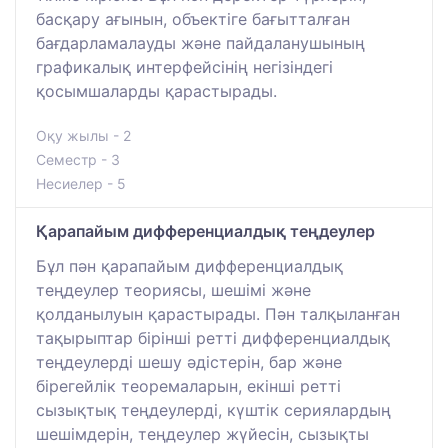
басқару ағынын, объектіге бағытталған
бағдарламалауды және пайдаланушының
графикалық интерфейсінің негізіндегі
қосымшаларды қарастырады.
Оқу жылы - 2
Семестр - 3
Несиелер - 5
Қарапайым дифференциалдық теңдеулер
Бұл пән қарапайым дифференциалдық
теңдеулер теориясы, шешімі және
қолданылуын қарастырады. Пән талқыланған
тақырыптар бірінші ретті дифференциалдық
теңдеулерді шешу әдістерін, бар және
бірегейлік теоремаларын, екінші ретті
сызықтық теңдеулерді, күштік сериялардың
шешімдерін, теңдеулер жүйесін, сызықты