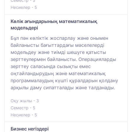
Семестр - 5
Несиелер - 5
Көлік ағындарының математикалық
модельдері
Бұл пән көліктік жоспарлау және онымен
байланысты бағыттардағы мәселелерді
модельдеу және тиімді шешуге қатысты
зерттеулермен байланысты. Операцияларды
зерттеу саласында сызықты емес
оңтайландырудың және математикалық
программалаудың күшті құралдарын қолдану
арқылы даму сипатталады және талданады.
Оқу жылы - 3
Семестр - 5
Несиелер - 5
Бизнес негіздері