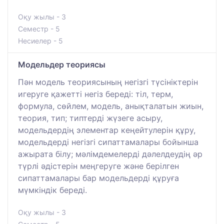
Оқу жылы - 3
Семестр - 5
Несиелер - 5
Модельдер теориясы
Пән модель теориясының негізгі түсініктерін
игеруге қажетті негіз береді: тіл, терм,
формула, сөйлем, модель, анықталатын жиын,
теория, тип; типтерді жүзеге асыру,
модельдердің элементар кеңейтулерін құру,
модельдерді негізгі сипаттамалары бойынша
ажырата білу; мәлімдемелерді дәлелдеудің әр
түрлі әдістерін меңгеруге және берілген
сипаттамалары бар модельдерді құруға
мүмкіндік береді.
Оқу жылы - 3