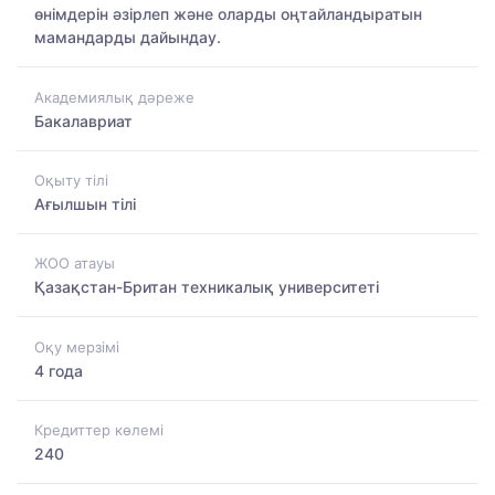
өнімдерін әзірлеп және оларды оңтайландыратын
мамандарды дайындау.
Академиялық дәреже
Бакалавриат
Оқыту тілі
Ағылшын тілі
ЖОО атауы
Қазақстан-Британ техникалық университеті
Оқу мерзімі
4 года
Кредиттер көлемі
240