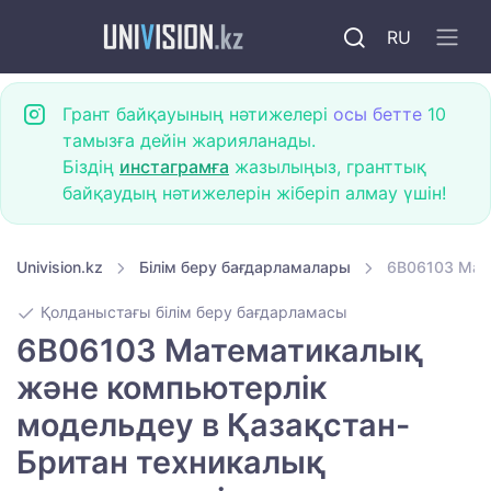
RU
Грант байқауының нәтижелері
осы бетте
10
тамызға дейін жарияланады.
Біздің
инстаграмға
жазылыңыз, гранттық
байқаудың нәтижелерін жіберіп алмау үшін!
Univision.kz
Білім беру бағдарламалары
6B06103 Мат
Қолданыстағы білім беру бағдарламасы
6B06103 Математикалық
және компьютерлік
модельдеу в Қазақстан-
Британ техникалық