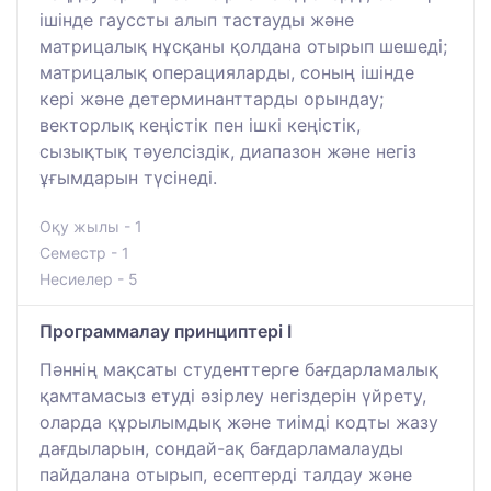
ішінде гауссты алып тастауды және
матрицалық нұсқаны қолдана отырып шешеді;
матрицалық операцияларды, соның ішінде
кері және детерминанттарды орындау;
векторлық кеңістік пен ішкі кеңістік,
сызықтық тәуелсіздік, диапазон және негіз
ұғымдарын түсінеді.
Оқу жылы - 1
Семестр - 1
Несиелер - 5
Программалау принциптері I
Пәннің мақсаты студенттерге бағдарламалық
қамтамасыз етуді әзірлеу негіздерін үйрету,
оларда құрылымдық және тиімді кодты жазу
дағдыларын, сондай-ақ бағдарламалауды
пайдалана отырып, есептерді талдау және