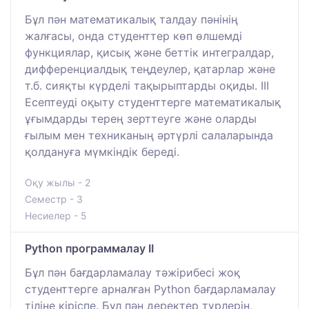
Бұл пән математикалық талдау пәнінің
жалғасы, онда студенттер көп өлшемді
функциялар, қисық және беттік интегралдар,
дифференциалдық теңдеулер, қатарлар және
т.б. сияқты күрделі тақырыптарды оқиды. III
Есептеуді оқыту студенттерге математикалық
ұғымдарды терең зерттеуге және оларды
ғылым мен техниканың әртүрлі салаларында
қолдануға мүмкіндік береді.
Оқу жылы - 2
Семестр - 3
Несиелер - 5
Python программалау II
Бұл пән бағдарламалау тәжірибесі жоқ
студенттерге арналған Python бағдарламалау
тіліне кіріспе. Бұл пән деректер түрлерін,