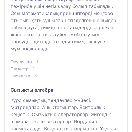
тәжірибе үшін негіз қалау болып табылады.
Осы математикалық принциптерді меңгере
отырып, қатысушылар негізделген шешімдер
қабылдауға, тиімді алгоритмдерді әзірлеуге
және ақпараттық жүйені жобалау мен
енгізудегі қиындықтарды тиімді шешуге
мүмкіндік алады.
Оқу жылы - 1
Семестр - 1
Несиелер - 5
Сызыкты алгебра
Курс сызықтық теңдеулер жүйесі.
Матрицалар. Анықтағыштар. Векторлық
кеңістік. Сызықтық операторлар. Эйгендік
шамалар және векторлар. Иордания
қалыптасады. Квадраттық формалар. Үздіксіз