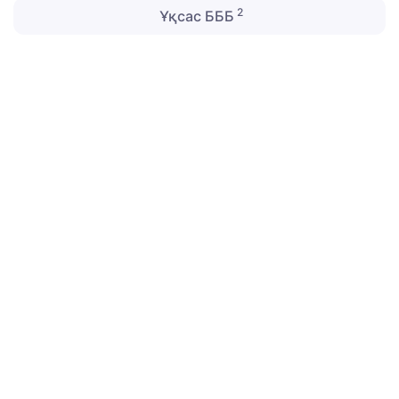
2
Ұқсас БББ