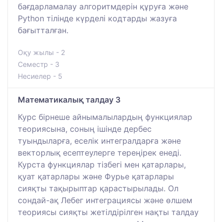
бағдарламалау алгоритмдерін құруға және
Python тілінде күрделі кодтарды жазуға
бағытталған.
Оқу жылы - 2
Семестр - 3
Несиелер - 5
Математикалық талдау 3
Курс бірнеше айнымалылардың функциялар
теориясына, соның ішінде дербес
туындыларға, еселік интегралдарға және
векторлық есептеулерге тереңірек енеді.
Курста функциялар тізбегі мен қатарлары,
қуат қатарлары және Фурье қатарлары
сияқты тақырыптар қарастырылады. Ол
сондай-ақ Лебег интеграциясы және өлшем
теориясы сияқты жетілдірілген нақты талдау