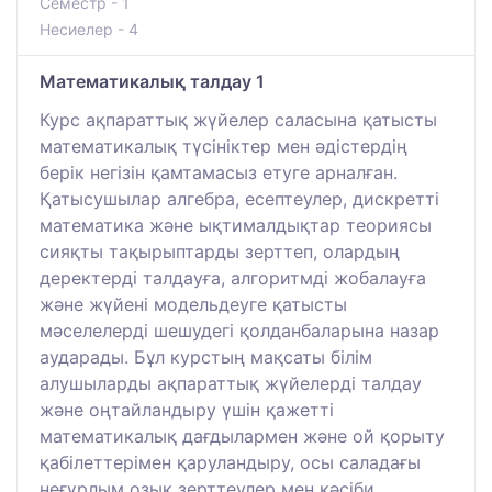
Семестр - 1
Несиелер - 4
Математикалық талдау 1
Курс ақпараттық жүйелер саласына қатысты
математикалық түсініктер мен әдістердің
берік негізін қамтамасыз етуге арналған.
Қатысушылар алгебра, есептеулер, дискретті
математика және ықтималдықтар теориясы
сияқты тақырыптарды зерттеп, олардың
деректерді талдауға, алгоритмді жобалауға
және жүйені модельдеуге қатысты
мәселелерді шешудегі қолданбаларына назар
аударады. Бұл курстың мақсаты білім
алушыларды ақпараттық жүйелерді талдау
және оңтайландыру үшін қажетті
математикалық дағдылармен және ой қорыту
қабілеттерімен қаруландыру, осы саладағы
неғұрлым озық зерттеулер мен кәсіби