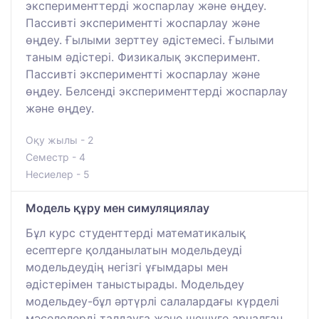
эксперименттерді жоспарлау және өңдеу.
Пассивті экспериментті жоспарлау және
өңдеу. Ғылыми зерттеу әдістемесі. Ғылыми
таным әдістері. Физикалық эксперимент.
Пассивті экспериментті жоспарлау және
өңдеу. Белсенді эксперименттерді жоспарлау
және өңдеу.
Оқу жылы - 2
Семестр - 4
Несиелер - 5
Модель құру мен симуляциялау
Бұл курс студенттерді математикалық
есептерге қолданылатын модельдеуді
модельдеудің негізгі ұғымдары мен
әдістерімен таныстырады. Модельдеу
модельдеу-бұл әртүрлі салалардағы күрделі
мәселелерді талдауға және шешуге арналған