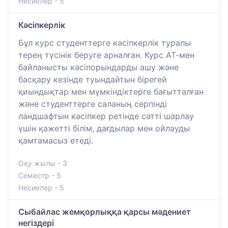
Несиелер - 5
Кәсіпкерлік
Бұл курс студенттерге кәсіпкерлік туралы
терең түсінік беруге арналған. Курс АТ-мен
байланысты кәсіпорындарды ашу және
басқару кезінде туындайтын бірегей
қиындықтар мен мүмкіндіктерге бағытталған
және студенттерге саланың серпінді
ландшафтын кәсіпкер ретінде сәтті шарлау
үшін қажетті білім, дағдылар мен ойлауды
қамтамасыз етеді.
Оқу жылы - 3
Семестр - 5
Несиелер - 5
Сыбайлас жемқорлыққа қарсы мәдениет
негіздері