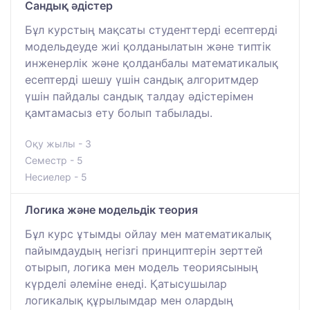
Сандық әдістер
Бұл курстың мақсаты студенттерді есептерді
модельдеуде жиі қолданылатын және типтік
инженерлік және қолданбалы математикалық
есептерді шешу үшін сандық алгоритмдер
үшін пайдалы сандық талдау әдістерімен
қамтамасыз ету болып табылады.
Оқу жылы - 3
Семестр - 5
Несиелер - 5
Логика және модельдік теория
Бұл курс ұтымды ойлау мен математикалық
пайымдаудың негізгі принциптерін зерттей
отырып, логика мен модель теориясының
күрделі әлеміне енеді. Қатысушылар
логикалық құрылымдар мен олардың