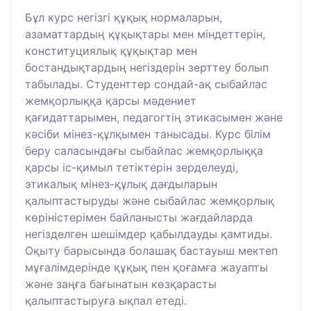
Бұл курс негізгі құқық нормаларын,
азаматтардың құқықтары мен міндеттерін,
конституциялық құқықтар мен
бостандықтардың негіздерін зерттеу болып
табылады. Студенттер сондай-ақ сыбайлас
жемқорлыққа қарсы мәдениет
қағидаттарымен, педагогтің этикасымен және
кәсіби мінез-құлқымен танысады. Курс білім
беру саласындағы сыбайлас жемқорлыққа
қарсы іс-қимыл тетіктерін зерделеуді,
этикалық мінез-құлық дағдыларын
қалыптастыруды және сыбайлас жемқорлық
көріністерімен байланысты жағдайларда
негізделген шешімдер қабылдауды қамтиды.
Оқыту барысында болашақ бастауыш мектеп
мұғалімдерінде құқық пен қоғамға жауапты
және заңға бағынатын көзқарасты
қалыптастыруға ықпал етеді.