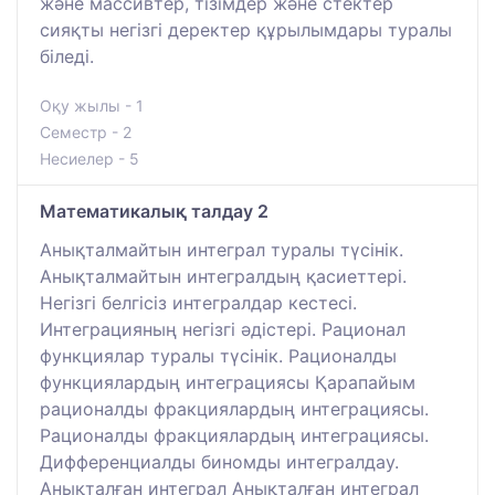
және массивтер, тізімдер және стектер
сияқты негізгі деректер құрылымдары туралы
біледі.
Оқу жылы - 1
Семестр - 2
Несиелер - 5
Математикалық талдау 2
Анықталмайтын интеграл туралы түсінік.
Анықталмайтын интегралдың қасиеттері.
Негізгі белгісіз интегралдар кестесі.
Интеграцияның негізгі әдістері. Рационал
функциялар туралы түсінік. Рационалды
функциялардың интеграциясы Қарапайым
рационалды фракциялардың интеграциясы.
Рационалды фракциялардың интеграциясы.
Дифференциалды биномды интегралдау.
Анықталған интеграл Анықталған интеграл