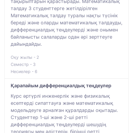
тақырыптарын қарастырады. Математикалық
талдау 3 студенттерге жетілдірілген
Математикалық талдау туралы нақты түсінік
береді және оларды математикалық талдауды,
дифференциалдық теңдеулерді және онымен
байланысты салаларды одан әрі зерттеуге
дайындайды.
Оқу жылы - 2
Семестр - 3
Несиелер - 6
Қарапайым дифференциалдық теңдеулер
Курс әртүрлі инженерлік және физикалық
есептерді сипаттауға және математикалық
модельдеуге арналған құралдарды оқытады.
Студенттер 1-ші және 2-ші ретті
дифференциалдық теңдеулерді шешудің
теориясы мен әдістерін, бірінші ретті