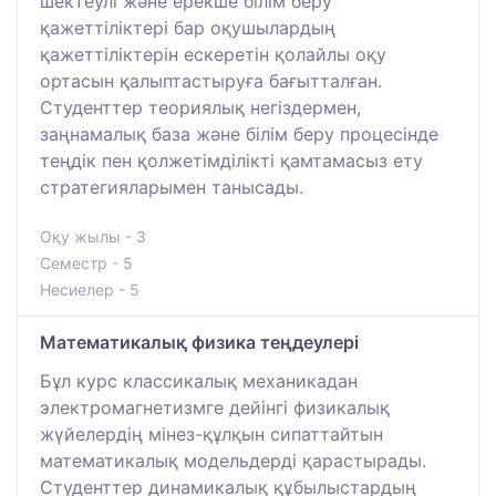
шектеулі және ерекше білім беру
қажеттіліктері бар оқушылардың
қажеттіліктерін ескеретін қолайлы оқу
ортасын қалыптастыруға бағытталған.
Студенттер теориялық негіздермен,
заңнамалық база және білім беру процесінде
теңдік пен қолжетімділікті қамтамасыз ету
стратегияларымен танысады.
Оқу жылы - 3
Семестр - 5
Несиелер - 5
Математикалық физика теңдеулері
Бұл курс классикалық механикадан
электромагнетизмге дейінгі физикалық
жүйелердің мінез-құлқын сипаттайтын
математикалық модельдерді қарастырады.
Студенттер динамикалық құбылыстардың