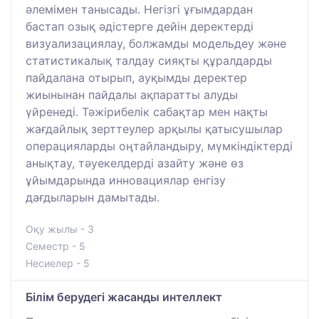
әлемімен танысады. Негізгі ұғымдардан
бастап озық әдістерге дейін деректерді
визуализациялау, болжамды модельдеу және
статистикалық талдау сияқты құралдарды
пайдалана отырып, ауқымды деректер
жиынынан пайдалы ақпаратты алуды
үйренеді. Тәжірибелік сабақтар мен нақты
жағдайлық зерттеулер арқылы қатысушылар
операцияларды оңтайландыру, мүмкіндіктерді
анықтау, тәуекелдерді азайту және өз
ұйымдарында инновациялар енгізу
дағдыларын дамытады.
Оқу жылы - 3
Семестр - 5
Несиелер - 5
Білім берудегі жасанды интеллект