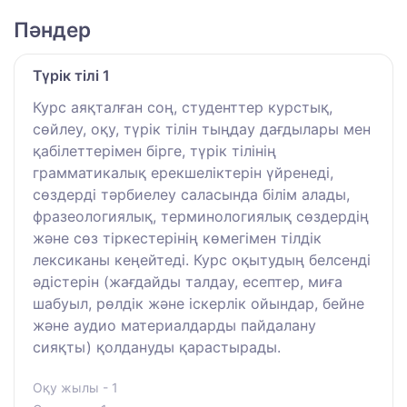
Пәндер
Түрік тілі 1
Курс аяқталған соң, студенттер курстық,
сөйлеу, оқу, түрік тілін тыңдау дағдылары мен
қабілеттерімен бірге, түрік тілінің
грамматикалық ерекшеліктерін үйренеді,
сөздерді тәрбиелеу саласында білім алады,
фразеологиялық, терминологиялық сөздердің
және сөз тіркестерінің көмегімен тілдік
лексиканы кеңейтеді. Курс оқытудың белсенді
әдістерін (жағдайды талдау, есептер, миға
шабуыл, рөлдік және іскерлік ойындар, бейне
және аудио материалдарды пайдалану
сияқты) қолдануды қарастырады.
Оқу жылы - 1