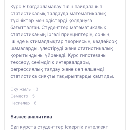
Курс R бағдарламалау тілін пайдаланып
статистикалық талдауда математикалық
түсініктер мен әдістерді қолдануға
бағытталған. Студенттер математикалық
статистиканың іргелі принциптерін, соның
ішінде ықтималдықтар теориясын, кездейсоқ
шамаларды, үлестіруді және статистикалық
қорытындыны үйренеді. Курс гипотезаны
тексеру, сенімділік интервалдары,
регрессиялық талдау және көп өлшемді
статистика сияқты тақырыптарды қамтиды.
Оқу жылы - 3
Семестр - 5
Несиелер - 6
Бизнес аналитика
Бұл курста студенттер іскерлік интеллект