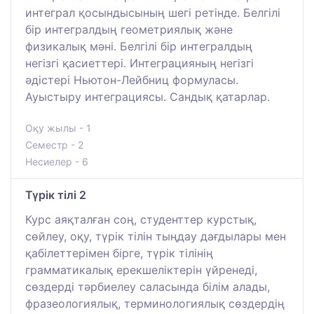
интеграл қосындысының шегі ретінде. Белгілі
бір интегралдың геометриялық және
физикалық мәні. Белгілі бір интегралдың
негізгі қасиеттері. Интеграцияның негізгі
әдістері Ньютон-Лейбниц формуласы.
Ауыстыру интеграциясы. Сандық қатарлар.
Оқу жылы - 1
Семестр - 2
Несиелер - 6
Түрік тілі 2
Курс аяқталған соң, студенттер курстық,
сөйлеу, оқу, түрік тілін тыңдау дағдылары мен
қабілеттерімен бірге, түрік тілінің
грамматикалық ерекшеліктерін үйренеді,
сөздерді тәрбиелеу саласында білім алады,
фразеологиялық, терминологиялық сөздердің