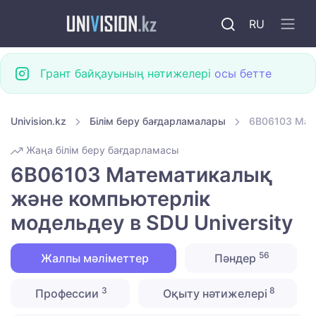
RU
Грант байқауының нәтижелері
осы бетте
Univision.kz
Білім беру бағдарламалары
6B06103 Мате
Жаңа білім беру бағдарламасы
6B06103 Математикалық
және компьютерлік
модельдеу в SDU University
56
Жалпы мәліметтер
Пәндер
3
8
Профессии
Оқыту нәтижелері