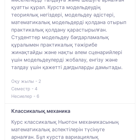
қуатты құрал. Курста модельдеудің
теориялық негіздері, модельдеу әдістері,
математикалық модельдерді қолдана отырып
практикалық қолдану қарастырылған.
Студенттер модельдеу бағдарламалық
құралымен практикалық тәжірибе
жинақтайды және нақты әлем сценарийлері
үшін модельдеулерді жобалау, енгізу және
талдау үшін қажетті дағдыларды дамытады.
Оқу жылы - 2
Семестр - 4
Несиелер - 6
Классикалық механика
Курс классикалық Ньютон механикасының
математикалық аспектілерін түсінуге
арналған. Бұл курста вариациялық