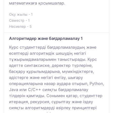
математикаға қосымшалар.
Оқу жылы - 1
Семестр - 1
Несиелер - 5
Алгоритмдер және бағдарламалау 1
Курс студенттерді бағдарламалаудың және
есептерді алгоритмдік шешудің негізгі
тұжырымдамаларымен таныстырады. Курс
әдетте синтаксиске, деректер түрлеріне,
басқару құрылымдарына, мүмкіндіктерге,
әдістерге және негізгі енгізу, шығару
операцияларына назар аудара отырып, Python,
Java или C/C++ сияқты бағдарламалау
тілдерін қамтиды. Сонымен қатар, студенттер
итерация, рекурсия, сұрыптау және іздеу
сияқты алгоритмдерді әзірлеу принциптері