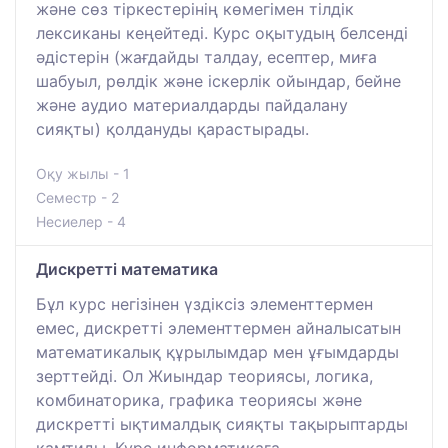
және сөз тіркестерінің көмегімен тілдік
лексиканы кеңейтеді. Курс оқытудың белсенді
әдістерін (жағдайды талдау, есептер, миға
шабуыл, рөлдік және іскерлік ойындар, бейне
және аудио материалдарды пайдалану
сияқты) қолдануды қарастырады.
Оқу жылы - 1
Семестр - 2
Несиелер - 4
Дискретті математика
Бұл курс негізінен үздіксіз элементтермен
емес, дискретті элементтермен айналысатын
математикалық құрылымдар мен ұғымдарды
зерттейді. Ол Жиындар теориясы, логика,
комбинаторика, графика теориясы және
дискретті ықтималдық сияқты тақырыптарды
қамтиды. Курс информатикаға,