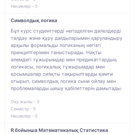
Несиелер - 5
Символдық логика
Бұл курс студенттерді негізделген дәлелдерді
талдау және құру дағдыларымен қаруландыру
арқылы формальды логиканың негізгі
принциптерімен таныстырады. Нақты
әлемдегі тұжырымдар мен предикаттардың
логикасы, логикалық тұжырымдар мен
қосымшалар сияқты тақырыптарды қамти
отырып, символдық логика сыни ойлау мен
проблемаларды шешу қабілеттерін дамытады.
Оқу жылы - 3
Семестр - 5
Несиелер - 5
R бойынша Математикалық Статистика