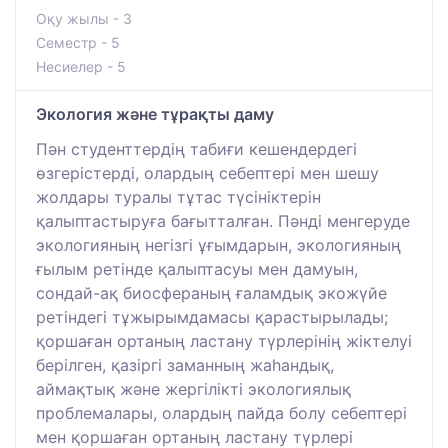
Оқу жылы - 3
Семестр - 5
Несиелер - 5
Экология және тұрақты даму
Пән студенттердің табиғи кешендердегі
өзгерістерді, олардың себептері мен шешу
жолдары туралы тұтас түсініктерін
қалыптастыруға бағытталған. Пәнді менгеруде
экологияның негізгі ұғымдарын, экологияның
ғылым ретінде қалыптасуы мен дамуын,
сондай-ақ биосфераның ғаламдық экожүйе
ретіндегі тұжырымдамасы қарастырылады;
қоршаған ортаның ластану түрлерінің жіктелуі
берілген, қазіргі заманның жаһандық,
аймақтық және жергілікті экологиялық
проблемалары, олардың пайда болу себептері
мен қоршаған ортаның ластану түрлері