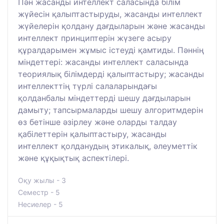
Пән жасанды интеллект саласында білім
жүйесін қалыптастыруды, жасанды интеллект
жүйелерін қолдану дағдыларын және жасанды
интеллект принциптерін жүзеге асыру
құралдарымен жұмыс істеуді қамтиды. Пәннің
міндеттері: жасанды интеллект саласында
теориялық білімдерді қалыптастыру; жасанды
интеллекттің түрлі салаларындағы
қолданбалы міндеттерді шешу дағдыларын
дамыту; тапсырмаларды шешу алгоритмдерін
өз бетінше әзірлеу және оларды талдау
қабілеттерін қалыптастыру, жасанды
интеллект қолданудың этикалық, әлеуметтік
және құқықтық аспектілері.
Оқу жылы - 3
Семестр - 5
Несиелер - 5