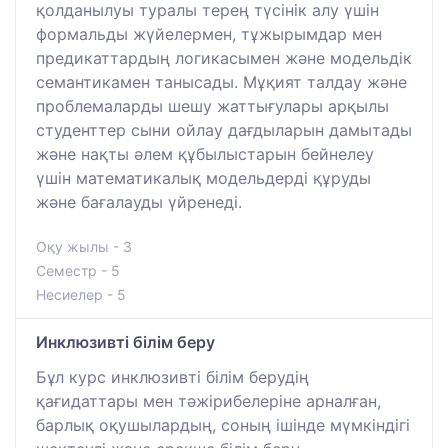
қолданылуы туралы терең түсінік алу үшін
формальды жүйелермен, тұжырымдар мен
предикаттардың логикасымен және модельдік
семантикамен танысады. Мұқият талдау және
проблемаларды шешу жаттығулары арқылы
студенттер сыни ойлау дағдыларын дамытады
және нақты әлем құбылыстарын бейнелеу
үшін математикалық модельдерді құруды
және бағалауды үйренеді.
Оқу жылы - 3
Семестр - 5
Несиелер - 5
Инклюзивті білім беру
Бұл курс инклюзивті білім берудің
қағидаттары мен тәжірибелеріне арналған,
барлық оқушылардың, соның ішінде мүмкіндігі