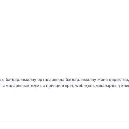
ы бағдарламалау орталарында бағдарламалау және деректерд
 хаттамаларының жұмыс принциптерін, web-қосымшалардың клие