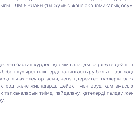
 арқылы ТДМ 8 «Лайықты жұмыс және экономикалық өсу»
здерден бастап күрделі қосымшаларды әзірлеуге дейінгі
мбебап құзыреттіліктерді қалыптастыру болып табылад
 арқылы әзірлеу ортасын, негізгі деректер түрлерін, б
діктерді және жиындарды дәйекті меңгеруді қамтамасыз
 кітапханаларын тиімді пайдалану, қателерді талдау ж
у.