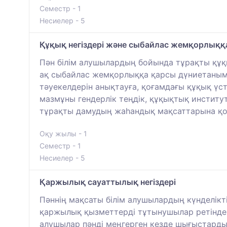
Семестр - 1
Несиелер - 5
Құқық негіздері және сыбайлас жемқорлыққ
Пән білім алушылардың бойында тұрақты құқы
ақ сыбайлас жемқорлыққа қарсы дүниетаным
тәуекелдерін анықтауға, қоғамдағы құқық үст
мазмұны гендерлік теңдік, құқықтық институт
тұрақты дамудың жаһандық мақсаттарына қол
Оқу жылы - 1
Семестр - 1
Несиелер - 5
Қаржылық сауаттылық негіздері
Пәннің мақсаты білім алушылардың күнделік
қаржылық қызметтерді тұтынушылар ретінде 
алушылар пәнді меңгерген кезде шығыстарды