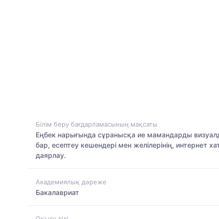
Білім беру бағдарламасының мақсаты
Еңбек нарығында сұранысқа ие мамандарды визуалд
бар, есептеу кешендері мен желілерінің, интернет
даярлау.
Академиялық дәреже
Бакалавриат
Оқыту тілі