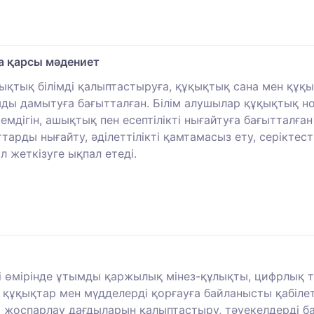
а қарсы мәдениет
қтық білімді қалыптастыруға, құқықтық сана мен құқы
ды дамытуға бағытталған. Білім алушылар құқықтық н
емдігін, ашықтық пен есептілікті нығайтуға бағытталған
тарды нығайту, әділеттілікті қамтамасыз ету, серіктес
 жеткізуге ықпал етеді.
ті өмірінде ұтымды қаржылық мінез-құлықты, цифрлық
құқықтар мен мүдделерді қорғауға байланысты қабілет
 жоспарлау дағдыларын қалыптастыру, тәуекелдерді 