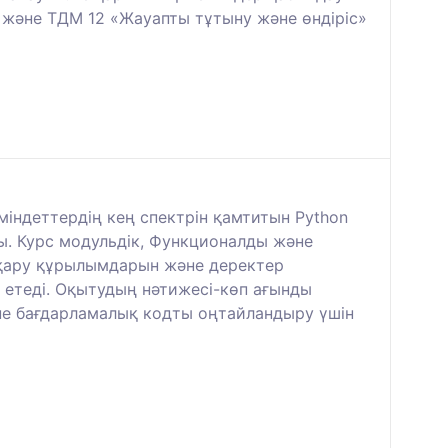
 және ТДМ 12 «Жауапты тұтыну және өндіріс»
 міндеттердің кең спектрін қамтитын Python
ы. Курс модульдік, Функционалды және
асқару құрылымдарын және деректер
 етеді. Оқытудың нәтижесі-көп ағынды
әне бағдарламалық кодты оңтайландыру үшін