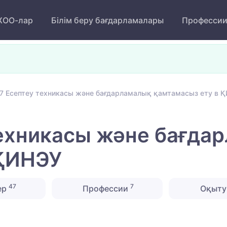
ОО-лар
Білім беру бағдарламалары
Професси
7 Есептеу техникасы және бағдарламалық қамтамасыз ету в 
техникасы және бағда
 ҚИНЭУ
47
7
ер
Профессии
Оқыту 