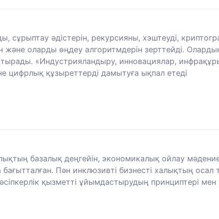
 сұрыптау әдістерін, рекурсияны, хэштеуді, криптог
 және оларды өңдеу алгоритмдерін зерттейді. Олардың 
тырады. «Индустрияландыру, инновациялар, инфрақұр
не цифрлық құзыреттерді дамытуға ықпал етеді
лықтың базалық деңгейін, экономикалық ойлау мәдение
 бағытталған. Пән инклюзивті бизнесті халықтың оса
кәсіпкерлік қызметті ұйымдастырудың принциптері мен 