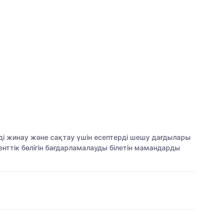
і жинау және сақтау үшін есептерді шешу дағдылары
нттік бөлігін бағдарламалауды білетін мамандарды