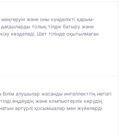
 меңгеруін және оны күнделікті қарым-
дағдыларды толық тілдік батыру және
ткізу көзделеді. Шет тілінде оқытылмаған
білім алушылар жасанды интеллекттің негізгі
ілді өңдеудің және компьютерлік көрудің
данатын әртүрлі қосымшалар мен жүйелерді