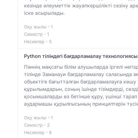
кезінде әлеуметтік жауапкершілікті сезіну
іске асырылады.
Оқу жылы - 1
Семестр - 1
Несиелер - 5
Python тіліндегі бағдарламалау технологиясы
Пәннің мақсаты білім алушыларда іргелі негі
тілінде Заманауи бағдарламалау саласында ә
объектіге бағытталған бағдарламалауға көшу
құрылымдарын, соның ішінде тізімдерді, сөз
қосымшаларды өз бетінше құру, үшінші тарап
аудармашы құрылғысының принциптерін түсін
Оқу жылы - 1
Семестр - 2
Несиелер - 8