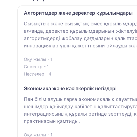
Алгоритмдер және деректер құрылымдары
Сызықтық және сызықтық емес құрылымдарды,
алғанда, деректер құрылымдарының жіктелуін
алгоритмдерді жобалау дағдыларын қалыптас
инновациялар үшін қажетті сыни ойлауды жә
Оқу жылы - 1
Семестр - 1
Несиелер - 4
Экономика және кәсіпкерлік негіздері
Пән білім алушыларға экономикалық сауатты
шешімдер қабылдау қабілетін қалыптастыруға
интеграциясының құралы ретінде зерттеуді, 
практикасын қамтиды.
Оқу жылы - 1