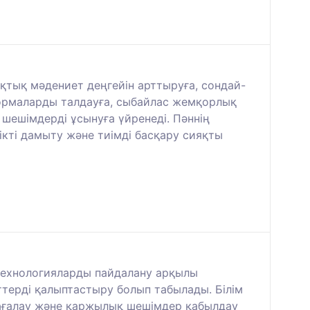
қтық мәдениет деңгейін арттыруға, сондай-
ормаларды талдауға, сыбайлас жемқорлық
 шешімдерді ұсынуға үйренеді. Пәннің
тікті дамыту және тиімді басқару сияқты
 технологияларды пайдалану арқылы
терді қалыптастыру болып табылады. Білім
бағалау және қаржылық шешімдер қабылдау