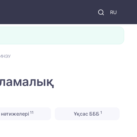
и
RU
ҚИНЭУ
рламалық
11
1
нәтижелері
Ұқсас БББ