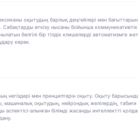
лексиканы оқытудың барлық деңгейлері мен бағыттарын
 Сабақтарды өткізу нысаны бойынша коммуникативтік 
нылатын белгілі бір тілдік клишелерді автоматизмге же
удару керек.
 негіздері мен принциптерін оқыту. Оқыту барысында 
 машиналық оқытудың, нейрондық желілердің, табиғи т
зды аспектісі-алынған білімді жасанды интеллектті қол
дану.