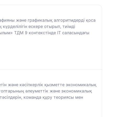
рафияны және графикалық алгоритмдерді қоса
күрделілігін ескере отырып, тиімді
ылым» ТДМ 9 контекстінде IT саласындағы
тін және кәсіпкерлік қызметте экономикалық
л топтарының әлеуметтік және экономикалық
тәсілдерін, команда құру теориясы мен