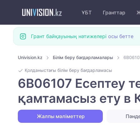
ҰБТ
Гранттар
Ж
Грант байқауының нәтижелері
осы бетте
Univision.kz
Білім беру бағдарламалары
6B0610
Қолданыстағы білім беру бағдарламасы
6B06107 Есептеу 
қамтамасыз ету в
Жалпы мәліметтер
Пәнд