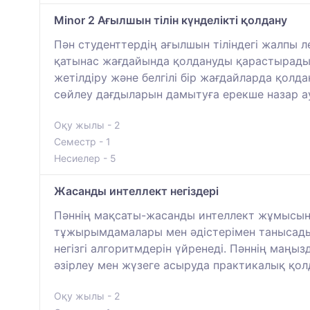
Minor 2 Ағылшын тілін күнделікті қолдану
Пән студенттердің ағылшын тіліндегі жалпы 
қатынас жағдайында қолдануды қарастырады.
жетілдіру және белгілі бір жағдайларда қолда
сөйлеу дағдыларын дамытуға ерекше назар а
Оқу жылы - 2
Семестр - 1
Несиелер - 5
Жасанды интеллект негіздері
Пәннің мақсаты-жасанды интеллект жұмысының
тұжырымдамалары мен әдістерімен танысады,
негізгі алгоритмдерін үйренеді. Пәннің маңы
әзірлеу мен жүзеге асыруда практикалық қол
Оқу жылы - 2