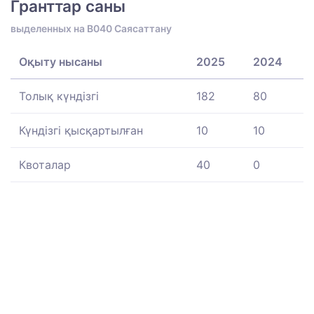
Гранттар саны
выделенных на B040 Саясаттану
Оқыту нысаны
2025
2024
Толық күндізгі
182
80
Күндізгі қысқартылған
10
10
Квоталар
40
0