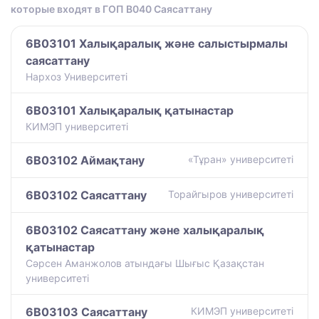
которые входят в ГОП B040 Саясаттану
6B03101 Халықаралық және салыстырмалы
саясаттану
Нархоз Университеті
6B03101 Халықаралық қатынастар
КИМЭП университеті
6B03102 Аймақтану
«Тұран» университеті
6B03102 Саясаттану
Торайгыров университеті
6B03102 Саясаттану және халықаралық
қатынастар
Сәрсен Аманжолов атындағы Шығыс Қазақстан
университеті
6B03103 Саясаттану
КИМЭП университеті