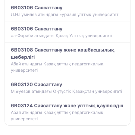
6B03106 Саясаттану
Л.Н.Гумилев атындағы Еуразия ұлттық университеті
6B03106 Саясаттану
әл-Фараби атындағы Қазақ Ұлттық университеті
6B03108 Саясаттану және көшбасшылық
шеберлігі
Абай атындағы Қазақ ұлттық педагогикалық
университеті
6B03120 Саясаттану
М.Әуезов атындағы Оңтүстік Қазақстан университеті
6B03124 Саясаттану және ұлттық қауіпсіздік
Абай атындағы Қазақ ұлттық педагогикалық
университеті