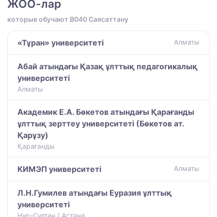
ЖОО-лар
которые обучают B040 Саясаттану
«Тұран» университеті
Алматы
Абай атындағы Қазақ ұлттық педагогикалық
университеті
Алматы
Академик Е.А. Бөкетов атындағы Қарағанды
ұлттық зерттеу университеті (Бөкетов ат.
Қарұзу)
Қарағанды
КИМЭП университеті
Алматы
Л.Н.Гумилев атындағы Еуразия ұлттық
университеті
Нұр-Сұлтан / Астана