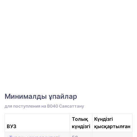
Минималды ұпайлар
для поступления на B040 Саясаттану
Толық
Күндізгі
ВУЗ
күндізгі
қысқартылған