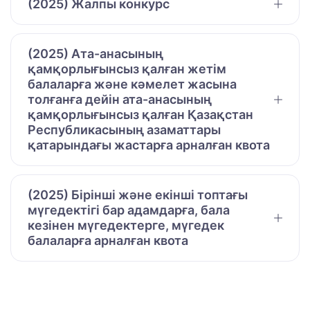
(2025) Жалпы конкурс
(2025) Ата-анасының
қамқорлығынсыз қалған жетім
балаларға және кәмелет жасына
толғанға дейін ата-анасының
қамқорлығынсыз қалған Қазақстан
Республикасының азаматтары
қатарындағы жастарға арналған квота
(2025) Бірінші және екінші топтағы
мүгедектігі бар адамдарға, бала
кезінен мүгедектерге, мүгедек
балаларға арналған квота