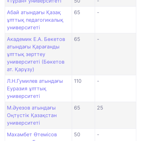
«Тұран» университеті
50
-
Абай атындағы Қазақ
65
-
ұлттық педагогикалық
университеті
Академик Е.А. Бөкетов
65
-
атындағы Қарағанды
ұлттық зерттеу
университеті (Бөкетов
ат. Қарұзу)
Л.Н.Гумилев атындағы
110
-
Еуразия ұлттық
университеті
М.Әуезов атындағы
65
25
Оңтүстік Қазақстан
университеті
Махамбет Өтемісов
50
-