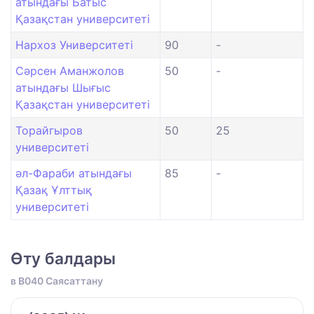
атындағы Батыс
Қазақстан университеті
Нархоз Университеті
90
-
Сәрсен Аманжолов
50
-
атындағы Шығыс
Қазақстан университеті
Торайгыров
50
25
университеті
әл-Фараби атындағы
85
-
Қазақ Ұлттық
университеті
Өту балдары
в B040 Саясаттану