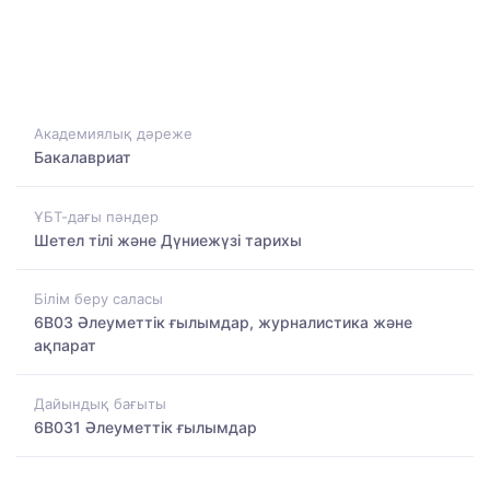
Академиялық дәреже
Бакалавриат
ҰБТ-дағы пәндер
Шетел тілі және Дүниежүзі тарихы
Білім беру саласы
6B03 Әлеуметтік ғылымдар, журналистика және
ақпарат
Дайындық бағыты
6B031 Әлеуметтік ғылымдар