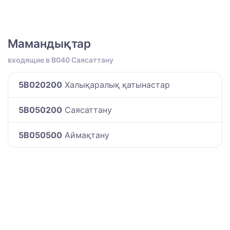
Мамандықтар
входящие в B040 Саясаттану
5B020200
Халықаралық қатынастар
5B050200
Саясаттану
5B050500
Аймақтану