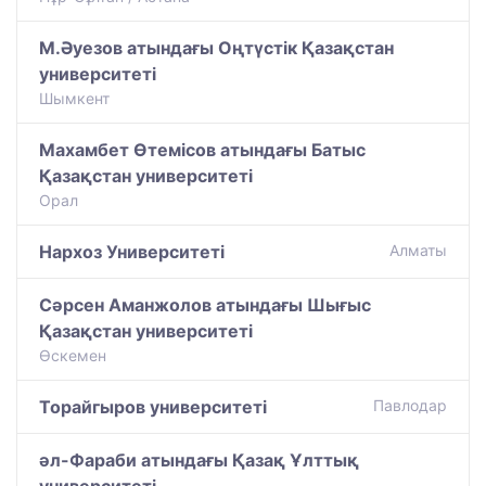
М.Әуезов атындағы Оңтүстік Қазақстан
университеті
Шымкент
Махамбет Өтемісов атындағы Батыс
Қазақстан университеті
Орал
Нархоз Университеті
Алматы
Сәрсен Аманжолов атындағы Шығыс
Қазақстан университеті
Өскемен
Торайгыров университеті
Павлодар
әл-Фараби атындағы Қазақ Ұлттық