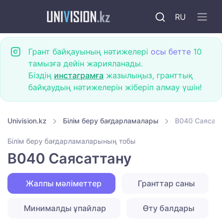
RU
Грант байқауының нәтижелері
осы бетте
10
тамызға дейін жарияланады.
Біздің
инстаграмға
жазылыңыз, гранттық
байқаудың нәтижелерін жіберіп алмау үшін!
Univision.kz
Білім беру бағдарламалары
B040 Саясат
Білім беру бағдарламаларының тобы
B040 Саясаттану
Жалпы мәліметтер
Гранттар саны
Минималды ұпайлар
Өту балдары