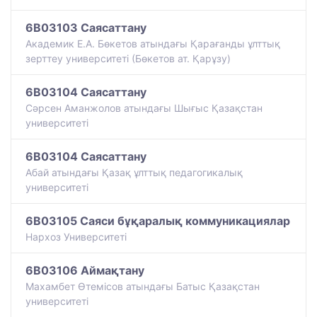
6B03103 Саясаттану
Академик Е.А. Бөкетов атындағы Қарағанды ұлттық
зерттеу университеті (Бөкетов ат. Қарұзу)
6B03104 Саясаттану
Сәрсен Аманжолов атындағы Шығыс Қазақстан
университеті
6B03104 Саясаттану
Абай атындағы Қазақ ұлттық педагогикалық
университеті
6B03105 Саяси бұқаралық коммуникациялар
Нархоз Университеті
6B03106 Аймақтану
Махамбет Өтемісов атындағы Батыс Қазақстан
университеті