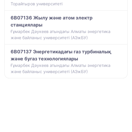
Торайгыров университеті
6B07136 Жылу және атом электр
станциялары
Ғұмарбек Дәукеев атындағы Алматы энергетика
және байланыс университеті (АЭжБУ)
6B07137 Энергетикадағы газ турбиналық
және бугаз технологиялары
Ғұмарбек Дәукеев атындағы Алматы энергетика
және байланыс университеті (АЭжБУ)