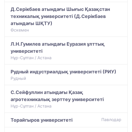
Д.Серікбаев атындағы Шығыс Қазақстан
техникалық университеті (Д.Серікбаев
атындағы ШҚТУ)
Өскемен
Л.Н.Гумилев атындағы Еуразия ұлттық
университеті
Нұр-Сұлтан / Астана
Рудный индустриалдық университеті (РИУ)
Рудный
С.Сейфуллин атындағы Қазақ
агротехникалық зерттеу университеті
Нұр-Сұлтан / Астана
Торайгыров университеті
Павлодар