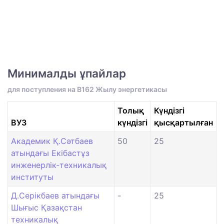
Минималды ұпайлар
для поступления на B162 Жылу энергетикасы
Толық
Күндізгі
ВУЗ
күндізгі
қысқартылған
Академик Қ.Сәтбаев
50
25
атындағы Екібастұз
инженерлік-техникалық
институты
Д.Серікбаев атындағы
-
25
Шығыс Қазақстан
техникалық