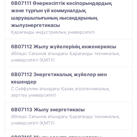
6B07111 Өнеркәсіптік кәсіпорындардың
және тұрғын үй коммуналдық
шаруашылығының нысандарының
жылуэнергетикасы
Қарағанды индустриялық университеті
6B07112 Жылу жүйелерінің инженериясы
Әбілқас Сағынов атындағы Қарағанды техникалық
университеті (ҚМТУ)
6B07112 Энергетикалық жүйелер мен
кешендер
С.Сейфуллин атындағы Қазақ агротехникалық
зерттеу университеті
6B07113 Жылу энергетикасы
Әбілқас Сағынов атындағы Қарағанды техникалық
университеті (ҚМТУ)