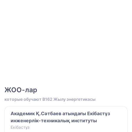
ЖОО-лар
которые обучают B162 Жылу энергетикасы
Академик Қ.Сәтбаев атындағы Екібастұз
инженерлік-техникалық институты
Екібастұз