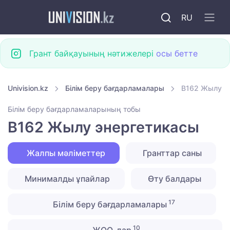
RU
Грант байқауының нәтижелері
осы бетте
Univision.kz
Білім беру бағдарламалары
B162 Жылу э
Білім беру бағдарламаларының тобы
B162 Жылу энергетикасы
Жалпы мәліметтер
Гранттар саны
Минималды ұпайлар
Өту балдары
17
Білім беру бағдарламалары
10