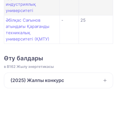
индустриялық
университеті
Әбілқас Сағынов
-
25
атындағы Қарағанды
техникалық
университеті (ҚМТУ)
Өту балдары
в B162 Жылу энергетикасы
(2025) Жалпы конкурс