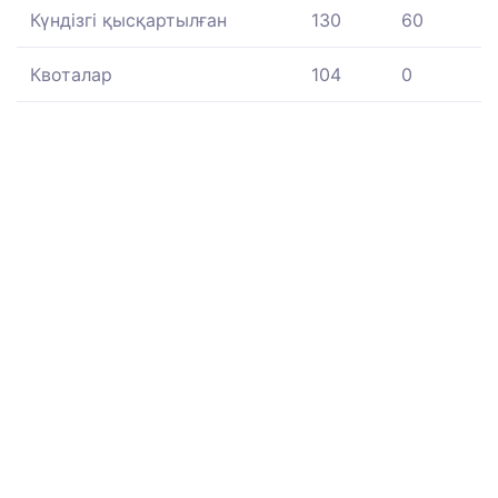
Күндізгі қысқартылған
130
60
Квоталар
104
0