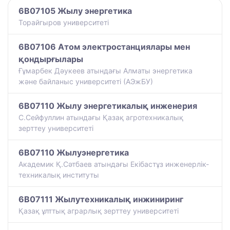
6B07105 Жылу энергетика
Торайгыров университеті
6B07106 Атом электростанциялары мен
қондырғылары
Ғұмарбек Дәукеев атындағы Алматы энергетика
және байланыс университеті (АЭжБУ)
6B07110 Жылу энергетикалық инженерия
С.Сейфуллин атындағы Қазақ агротехникалық
зерттеу университеті
6B07110 Жылуэнергетика
Академик Қ.Сәтбаев атындағы Екібастұз инженерлік-
техникалық институты
6B07111 Жылутехникалық инжиниринг
Қазақ ұлттық аграрлық зерттеу университеті