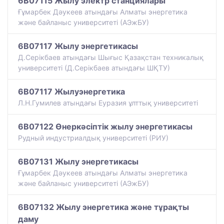
6B07115 Жылу электр станциялары
Ғұмарбек Дәукеев атындағы Алматы энергетика
және байланыс университеті (АЭжБУ)
6B07117 Жылу энергетикасы
Д.Серікбаев атындағы Шығыс Қазақстан техникалық
университеті (Д.Серікбаев атындағы ШҚТУ)
6B07117 Жылуэнергетика
Л.Н.Гумилев атындағы Еуразия ұлттық университеті
6B07122 Өнеркәсіптік жылу энергетикасы
Рудный индустриалдық университеті (РИУ)
6B07131 Жылу энергетикасы
Ғұмарбек Дәукеев атындағы Алматы энергетика
және байланыс университеті (АЭжБУ)
6B07132 Жылу энергетика және тұрақты
даму