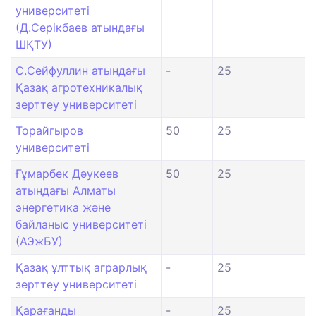
университеті
(Д.Серікбаев атындағы
ШҚТУ)
С.Сейфуллин атындағы
-
25
Қазақ агротехникалық
зерттеу университеті
Торайгыров
50
25
университеті
Ғұмарбек Дәукеев
50
25
атындағы Алматы
энергетика және
байланыс университеті
(АЭжБУ)
Қазақ ұлттық аграрлық
-
25
зерттеу университеті
Қарағанды
-
25