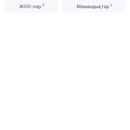
3
1
ЖОО-лар
Мамандықтар