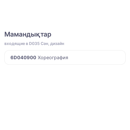
Мамандықтар
входящие в D035 Сән, дизайн
6D040900
Хореография