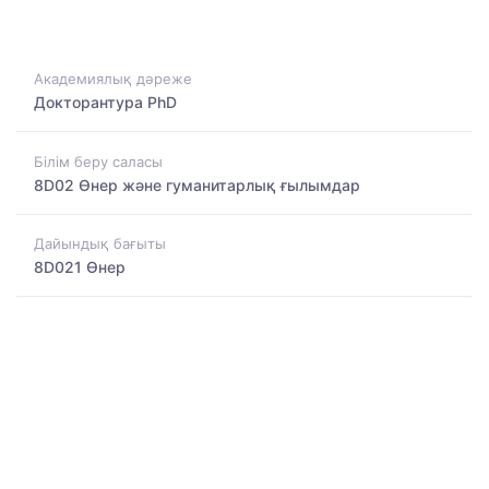
Академиялық дәреже
Докторантура PhD
Білім беру саласы
8D02 Өнер және гуманитарлық ғылымдар
Дайындық бағыты
8D021 Өнер