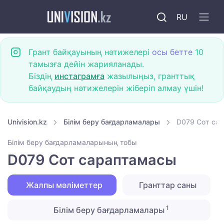
RU
Грант байқауының нәтижелері
осы бетте
10
тамызға дейін жарияланады.
Біздің
инстаграмға
жазылыңыз, гранттық
байқаудың нәтижелерін жіберіп алмау үшін!
Univision.kz
Білім беру бағдарламалары
D079 Сот са
Білім беру бағдарламаларының тобы
D079 Сот сараптамасы
Жалпы мәліметтер
Гранттар саны
1
Білім беру бағдарламалары