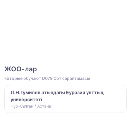
ЖОО-лар
которые обучают D079 Сот сараптамасы
Л.Н.Гумилев атындағы Еуразия ұлттық
университеті
Нұр-Сұлтан / Астана