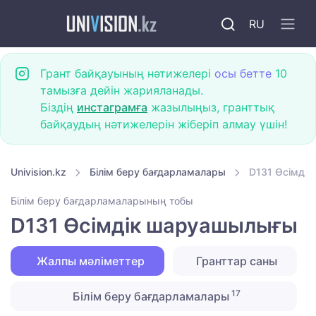
RU
Грант байқауының нәтижелері
осы бетте
10
тамызға дейін жарияланады.
Біздің
инстаграмға
жазылыңыз, гранттық
байқаудың нәтижелерін жіберіп алмау үшін!
Univision.kz
Білім беру бағдарламалары
D131 Өсімді
Білім беру бағдарламаларының тобы
D131 Өсімдік шаруашылығы
Жалпы мәліметтер
Гранттар саны
17
Білім беру бағдарламалары