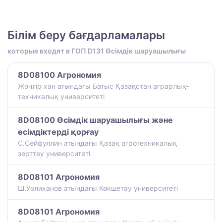
Білім беру бағдарламалары
которые входят в ГОП D131 Өсімдік шаруашылығы
8D08100 Агрономия
Жәңгір хан атындағы Батыс Қазақстан аграрлық-
техникалық университеті
8D08100 Өсімдік шаруашылығы және
өсімдіктерді қорғау
С.Сейфуллин атындағы Қазақ агротехникалық
зерттеу университеті
8D08101 Агрономия
Ш.Уәлиханов атындағы Көкшетау университетi
8D08101 Агрономия