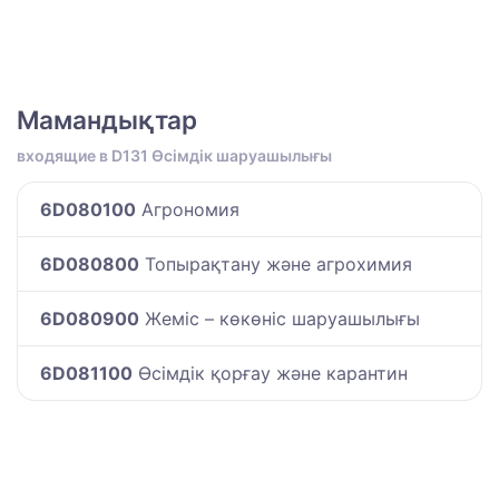
Мамандықтар
входящие в D131 Өсімдік шаруашылығы
6D080100
Агрономия
6D080800
Топырақтану және агрохимия
6D080900
Жеміс – көкөніс шаруашылығы
6D081100
Өсімдік қорғау және карантин