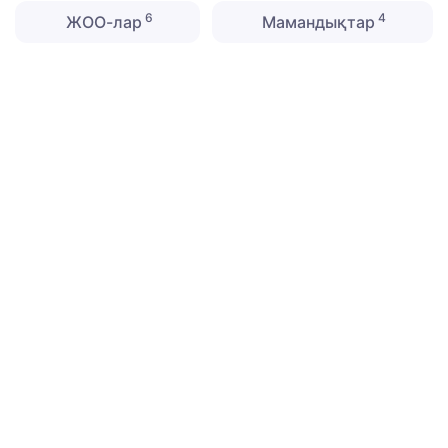
6
4
ЖОО-лар
Мамандықтар