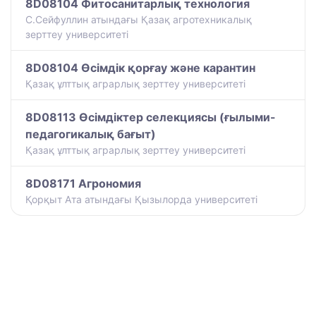
8D08104 Фитосанитарлық технология
С.Сейфуллин атындағы Қазақ агротехникалық
зерттеу университеті
8D08104 Өсімдік қорғау және карантин
Қазақ ұлттық аграрлық зерттеу университеті
8D08113 Өсімдіктер селекциясы (ғылыми-
педагогикалық бағыт)
Қазақ ұлттық аграрлық зерттеу университеті
8D08171 Агрономия
Қорқыт Ата атындағы Қызылорда университеті