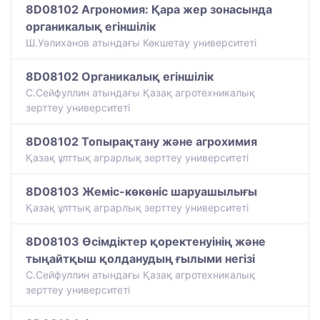
8D08102 Агрономия: Қара жер зонасында
органикалық егіншілік
Ш.Уәлиханов атындағы Көкшетау университетi
8D08102 Органикалық егіншілік
С.Сейфуллин атындағы Қазақ агротехникалық
зерттеу университеті
8D08102 Топырақтану және агрохимия
Қазақ ұлттық аграрлық зерттеу университеті
8D08103 Жеміс-көкөніс шаруашылығы
Қазақ ұлттық аграрлық зерттеу университеті
8D08103 Өсімдіктер қоректенуінің және
тыңайтқыш қолданудың ғылыми негізі
С.Сейфуллин атындағы Қазақ агротехникалық
зерттеу университеті