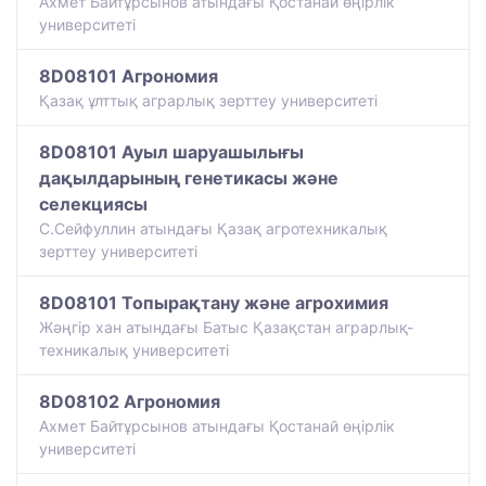
Ахмет Байтұрсынов атындағы Қостанай өңірлік
университеті
8D08101 Агрономия
Қазақ ұлттық аграрлық зерттеу университеті
8D08101 Ауыл шаруашылығы
дақылдарының генетикасы және
селекциясы
С.Сейфуллин атындағы Қазақ агротехникалық
зерттеу университеті
8D08101 Топырақтану және агрохимия
Жәңгір хан атындағы Батыс Қазақстан аграрлық-
техникалық университеті
8D08102 Агрономия
Ахмет Байтұрсынов атындағы Қостанай өңірлік
университеті