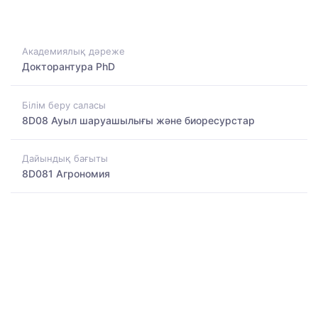
Академиялық дәреже
Докторантура PhD
Білім беру саласы
8D08 Ауыл шаруашылығы және биоресурстар
Дайындық бағыты
8D081 Агрономия