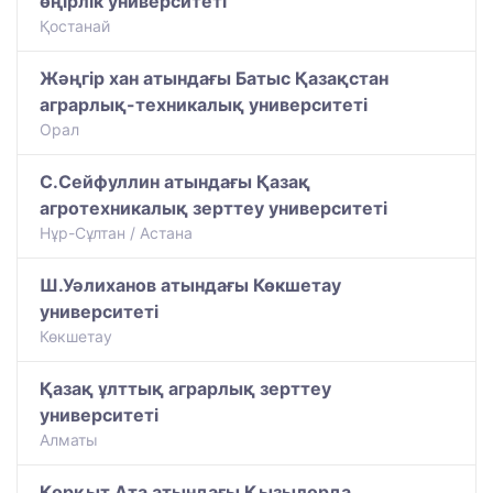
өңірлік университеті
Қостанай
Жәңгір хан атындағы Батыс Қазақстан
аграрлық-техникалық университеті
Орал
С.Сейфуллин атындағы Қазақ
агротехникалық зерттеу университеті
Нұр-Сұлтан / Астана
Ш.Уәлиханов атындағы Көкшетау
университетi
Көкшетау
Қазақ ұлттық аграрлық зерттеу
университеті
Алматы
Қорқыт Ата атындағы Қызылорда