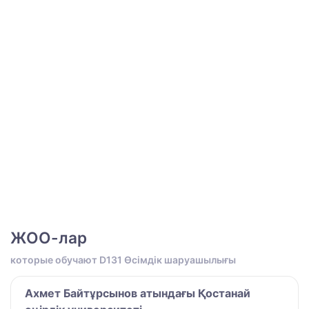
ЖОО-лар
которые обучают D131 Өсімдік шаруашылығы
Ахмет Байтұрсынов атындағы Қостанай