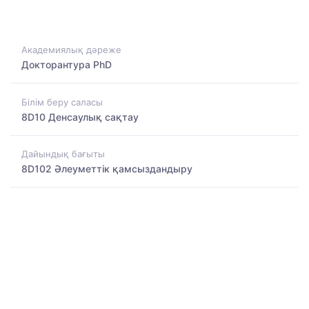
Академиялық дәреже
Докторантура PhD
Білім беру саласы
8D10 Денсаулық сақтау
Дайындық бағыты
8D102 Әлеуметтік қамсыздандыру