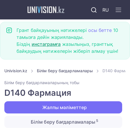
RU
Грант байқауының нәтижелері
осы бетте
10
тамызға дейін жарияланады.
Біздің
инстаграмға
жазылыңыз, гранттық
байқаудың нәтижелерін жіберіп алмау үшін!
Univision.kz
Білім беру бағдарламалары
D140 Фармац
Білім беру бағдарламаларының тобы
D140 Фармация
Жалпы мәліметтер
5
Білім беру бағдарламалары