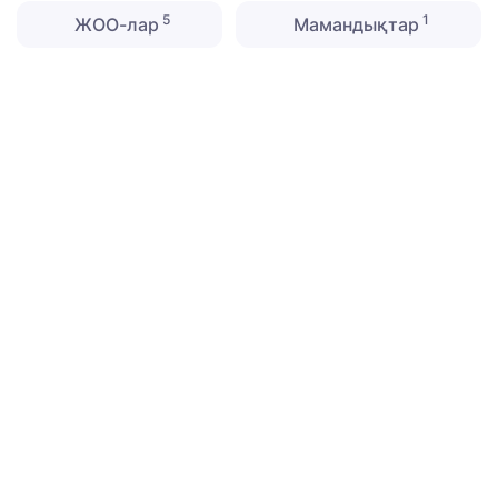
5
1
ЖОО-лар
Мамандықтар