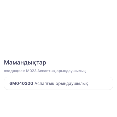
Мамандықтар
входящие в M023 Аспаптық орындаушылық
6M040200
Аспаптық орындаушылық