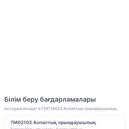
Білім беру бағдарламалары
которые входят в ГОП M023 Аспаптық орындаушылық
7M02102 Аспаптық орындаушылық
Құрманғазы атындағы Қазақ ұлттық