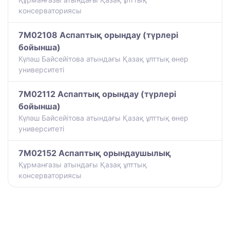
консерваториясы
7M02108 Аспаптық орындау (түрлері
бойынша)
Күләш Байсейітова атындағы Қазақ ұлттық өнер
университеті
7M02112 Аспаптық орындау (түрлері
бойынша)
Күләш Байсейітова атындағы Қазақ ұлттық өнер
университеті
7M02152 Аспаптық орындаушылық
Құрманғазы атындағы Қазақ ұлттық
консерваториясы