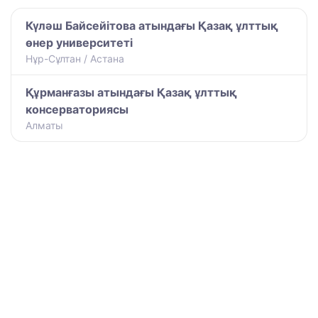
Күләш Байсейітова атындағы Қазақ ұлттық
өнер университеті
Нұр-Сұлтан / Астана
Құрманғазы атындағы Қазақ ұлттық
консерваториясы
Алматы