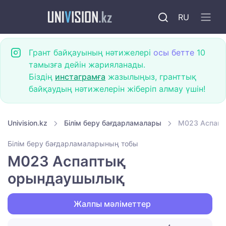
RU
Грант байқауының нәтижелері
осы бетте
10
тамызға дейін жарияланады.
Біздің
инстаграмға
жазылыңыз, гранттық
байқаудың нәтижелерін жіберіп алмау үшін!
Univision.kz
Білім беру бағдарламалары
M023 Аспап
Білім беру бағдарламаларының тобы
M023 Аспаптық
орындаушылық
Жалпы мәліметтер