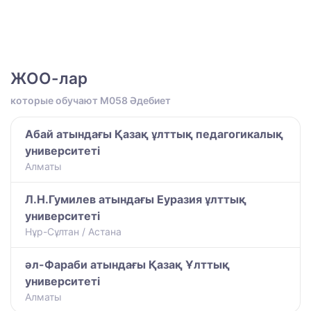
ЖОО-лар
которые обучают M058 Әдебиет
Абай атындағы Қазақ ұлттық педагогикалық
университеті
Алматы
Л.Н.Гумилев атындағы Еуразия ұлттық
университеті
Нұр-Сұлтан / Астана
әл-Фараби атындағы Қазақ Ұлттық
университеті
Алматы