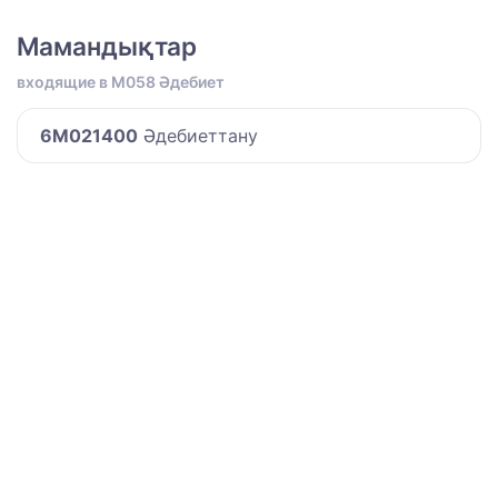
Мамандықтар
входящие в M058 Әдебиет
6M021400
Әдебиеттану