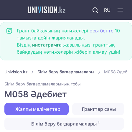
RU
Грант байқауының нәтижелері
осы бетте
10
тамызға дейін жарияланады.
Біздің
инстаграмға
жазылыңыз, гранттық
байқаудың нәтижелерін жіберіп алмау үшін!
Univision.kz
Білім беру бағдарламалары
M058 Әдебие
Білім беру бағдарламаларының тобы
M058 Әдебиет
Жалпы мәліметтер
Гранттар саны
4
Білім беру бағдарламалары