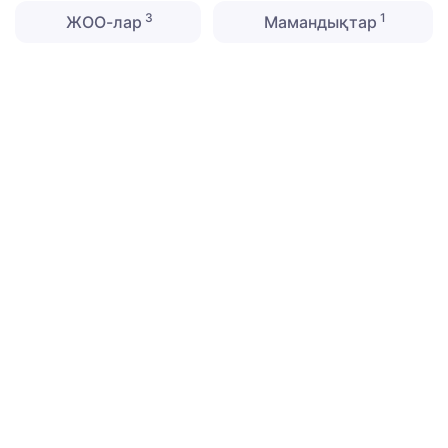
3
1
ЖОО-лар
Мамандықтар