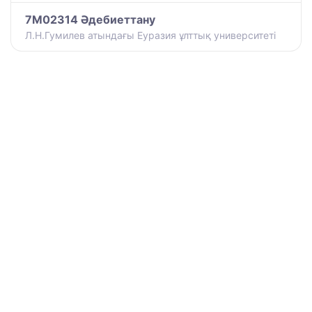
7M02314 Әдебиеттану
Л.Н.Гумилев атындағы Еуразия ұлттық университеті