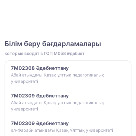
Білім беру бағдарламалары
которые входят в ГОП M058 Әдебиет
7M02308 Әдебиеттану
Абай атындағы Қазақ ұлттық педагогикалық
университеті
7M02309 Әдебиеттану
Абай атындағы Қазақ ұлттық педагогикалық
университеті
7M02309 Әдебиеттану
әл-Фараби атындағы Қазақ Ұлттық университеті