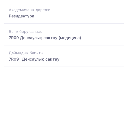
Академиялық дәреже
Резидентура
Білім беру саласы
7R09 Денсаулық сақтау (медицина)
Дайындық бағыты
7R091 Денсаулық сақтау