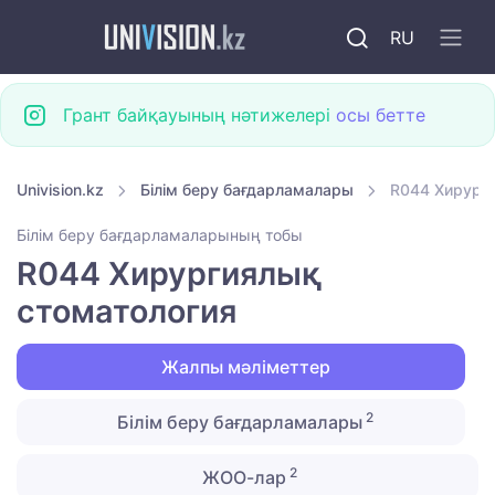
RU
Грант байқауының нәтижелері
осы бетте
Univision.kz
Білім беру бағдарламалары
R044 Хирург
Білім беру бағдарламаларының тобы
R044 Хирургиялық
стоматология
Жалпы мәліметтер
2
Білім беру бағдарламалары
2
ЖОО-лар