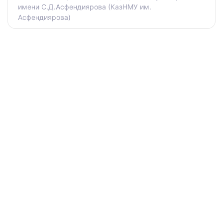
имени С.Д.Асфендиярова (КазНМУ им.
Асфендиярова)