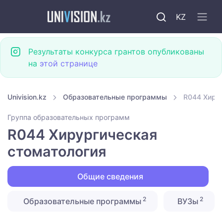
KZ
Результаты конкурса грантов опубликованы
на
этой странице
Univision.kz
Образовательные программы
R044 Хиру
Группа образовательных программ
R044 Хирургическая
стоматология
Общие сведения
2
2
Образовательные программы
ВУЗы