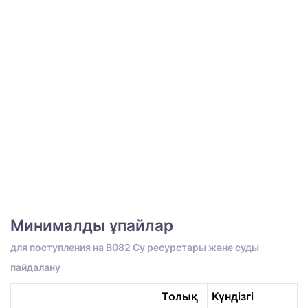
Минималды ұпайлар
для поступления на B082 Су ресурстары және суды
пайдалану
Толық
Күндізгі