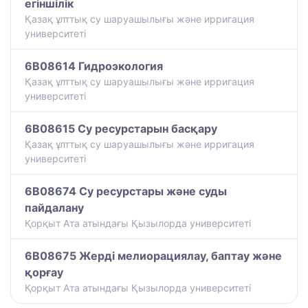
егіншілік
​Қазақ ұлттық су шаруашылығы және ирригация
университеті
6B08614 Гидроэкология
​Қазақ ұлттық су шаруашылығы және ирригация
университеті
6B08615 Су ресурстарын басқару
​Қазақ ұлттық су шаруашылығы және ирригация
университеті
6B08674 Су ресурстары және суды
пайдалану
Қорқыт Ата атындағы Қызылорда университеті
6B08675 Жерді мелиорациялау, баптау және
қорғау
Қорқыт Ата атындағы Қызылорда университеті