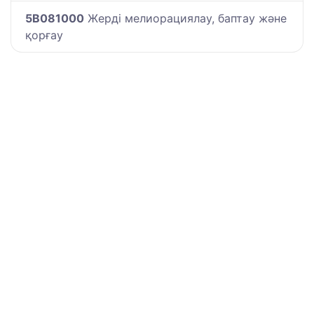
5B081000
Жерді мелиорациялау, баптау және
қорғау