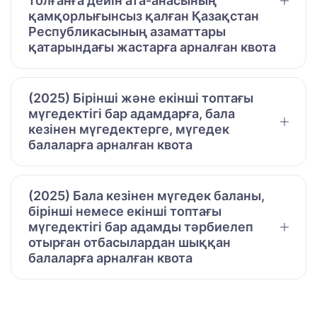
толғанға дейін ата-анасының
қамқорлығынсыз қалған Қазақстан
Республикасының азаматтары
қатарындағы жастарға арналған квота
(2025) Бірінші және екінші топтағы
мүгедектігі бар адамдарға, бала
кезінен мүгедектерге, мүгедек
балаларға арналған квота
(2025) Бала кезінен мүгедек баланы,
бірінші немесе екінші топтағы
мүгедектігі бар адамды тәрбиелеп
отырған отбасылардан шыққан
балаларға арналған квота