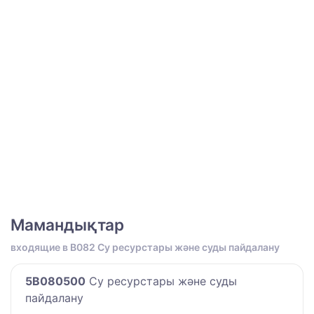
Мамандықтар
входящие в B082 Су ресурстары және суды пайдалану
5B080500
Су ресурстары және суды
пайдалану