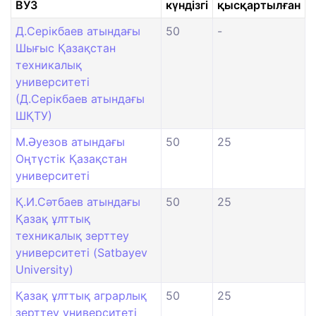
ВУЗ
күндізгі
қысқартылған
Д.Серікбаев атындағы
50
-
Шығыс Қазақстан
техникалық
университеті
(Д.Серікбаев атындағы
ШҚТУ)
М.Әуезов атындағы
50
25
Оңтүстік Қазақстан
университеті
Қ.И.Сәтбаев атындағы
50
25
Қазақ ұлттық
техникалық зерттеу
университеті (Satbayev
University)
Қазақ ұлттық аграрлық
50
25
зерттеу университеті