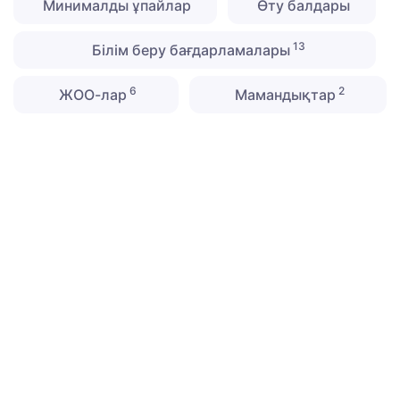
Минималды ұпайлар
Өту балдары
13
Білім беру бағдарламалары
6
2
ЖОО-лар
Мамандықтар