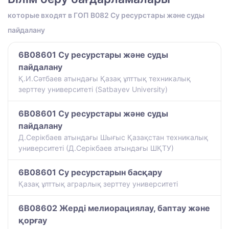
которые входят в ГОП B082 Су ресурстары және суды
пайдалану
6B08601 Су ресурстары және суды
пайдалану
Қ.И.Сәтбаев атындағы Қазақ ұлттық техникалық
зерттеу университеті (Satbayev University)
6B08601 Су ресурстары және суды
пайдалану
Д.Серікбаев атындағы Шығыс Қазақстан техникалық
университеті (Д.Серікбаев атындағы ШҚТУ)
6B08601 Су ресурстарын басқару
Қазақ ұлттық аграрлық зерттеу университеті
6B08602 Жерді мелиорациялау, баптау және
қорғау