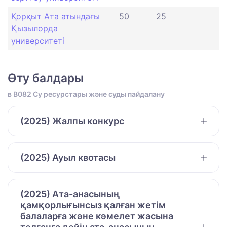
Қорқыт Ата атындағы
50
25
Қызылорда
университеті
Өту балдары
в B082 Су ресурстары және суды пайдалану
(2025) Жалпы конкурс
(2025) Ауыл квотасы
(2025) Ата-анасының
қамқорлығынсыз қалған жетім
балаларға және кәмелет жасына