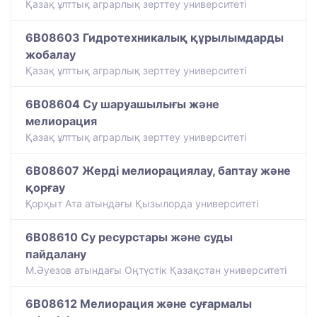
Қазақ ұлттық аграрлық зерттеу университеті
6B08603 Гидротехникалық құрылымдарды
жобалау
Қазақ ұлттық аграрлық зерттеу университеті
6B08604 Су шаруашылығы және
мелиорация
Қазақ ұлттық аграрлық зерттеу университеті
6B08607 Жерді мелиорациялау, баптау және
қорғау
Қорқыт Ата атындағы Қызылорда университеті
6B08610 Су ресурстары және суды
пайдалану
М.Әуезов атындағы Оңтүстік Қазақстан университеті
6B08612 Мелиорация және суғармалы