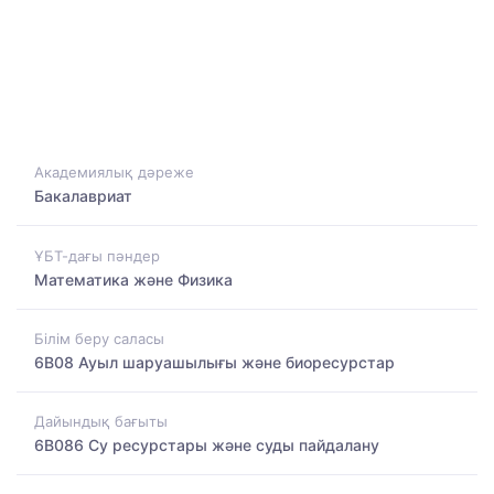
Академиялық дәреже
Бакалавриат
ҰБТ-дағы пәндер
Математика және Физика
Білім беру саласы
6B08 Ауыл шаруашылығы және биоресурстар
Дайындық бағыты
6B086 Су ресурстары және суды пайдалану