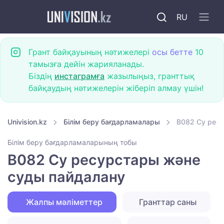
RU
Грант байқауының нәтижелері
осы бетте
10
тамызға дейін жарияланады.
Біздің
инстаграмға
жазылыңыз, гранттық
байқаудың нәтижелерін жіберіп алмау үшін!
Univision.kz
Білім беру бағдарламалары
B082 Су рес
Білім беру бағдарламаларының тобы
B082 Су ресурстары және
суды пайдалану
Жалпы мәліметтер
Гранттар саны