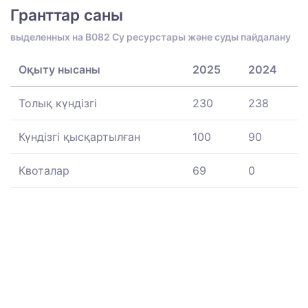
Гранттар саны
выделенных на B082 Су ресурстары және суды пайдалану
Оқыту нысаны
2025
2024
Толық күндізгі
230
238
Күндізгі қысқартылған
100
90
Квоталар
69
0