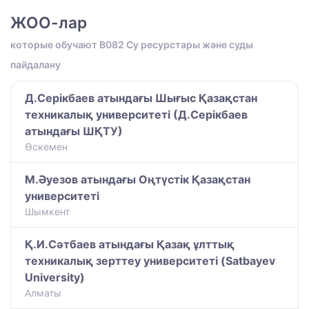
ЖОО-лар
которые обучают B082 Су ресурстары және суды
пайдалану
Д.Серікбаев атындағы Шығыс Қазақстан
техникалық университеті (Д.Серікбаев
атындағы ШҚТУ)
Өскемен
М.Әуезов атындағы Оңтүстік Қазақстан
университеті
Шымкент
Қ.И.Сәтбаев атындағы Қазақ ұлттық
техникалық зерттеу университеті (Satbayev
University)
Алматы