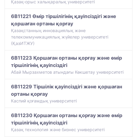
Қазақ-орыс халықаралық университеті
6B11221 Өмір тіршілігінің қауіпсіздігі және
қоршаған ортаны қорғау
Қазақстанның инновациялық және
телекоммуникациялық жүйелер университеті
(ҚазИТЖУ)
6B11223 Қоршаған ортаны қорғау және өмір
тіршілігінің қауіпсіздігі
Абай Мырзахметов атындағы Көкшетау университеті
6B11229 Тіршілік қауіпсіздігі және қоршаған
ортаны қорғау
Каспий қоғамдық университеті
6B11230 Қоршаған ортаны қорғау және өмір
тіршілігінің қауіпсіздігі
Қазақ технология және бизнес университеті