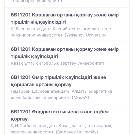
Торайгыров университеті
6B11201 Қоршаған ортаны қорғау және өмір
тіршілігінің қауіпсіздігі
Ш.Есенов атындағы Каспий технологиялар және
инжиниринг университеті (Yessenov University)
6B11201 Қоршаған ортаны қорғау және өмір
тіршілік қауіпсіздігі
Қазақ ұлттық аграрлық зерттеу университеті
6B11201 Өмір тіршілік қауіпсіздігі және
қоршаған ортаны қорғау
Ғұмарбек Дәукеев атындағы Алматы энергетика
және байланыс университеті (АЭжБУ)
6B11201 Өндірістегі гигиена және еңбек
қорғау
Қ.И.Сәтбаев атындағы Қазақ ұлттық техникалық
зерттеу университеті (Satbayev University)