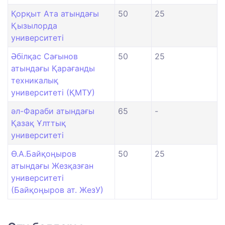
Қорқыт Ата атындағы
50
25
Қызылорда
университеті
Әбілқас Сағынов
50
25
атындағы Қарағанды
техникалық
университеті (ҚМТУ)
әл-Фараби атындағы
65
-
Қазақ Ұлттық
университеті
Ө.А.Байқоңыров
50
25
атындағы Жезқазған
университеті
(Байқоңыров ат. ЖезУ)