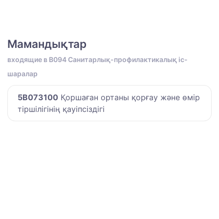
Мамандықтар
входящие в B094 Санитарлық-профилактикалық іс-
шаралар
5B073100
Қоршаған ортаны қорғау және өмір
тіршілігінің қауіпсіздігі