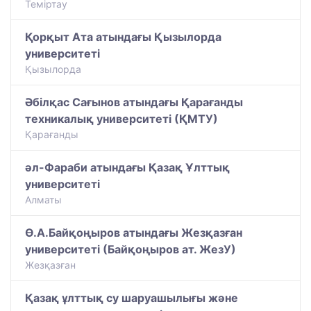
Теміртау
Қорқыт Ата атындағы Қызылорда
университеті
Қызылорда
Әбілқас Сағынов атындағы Қарағанды
техникалық университеті (ҚМТУ)
Қарағанды
әл-Фараби атындағы Қазақ Ұлттық
университеті
Алматы
Ө.А.Байқоңыров атындағы Жезқазған
университеті (Байқоңыров ат. ЖезУ)
Жезқазған
​Қазақ ұлттық су шаруашылығы және