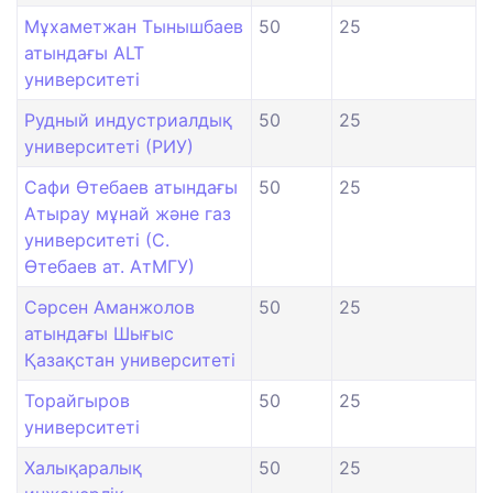
Мұхаметжан Тынышбаев
50
25
атындағы ALT
университеті
Рудный индустриалдық
50
25
университеті (РИУ)
Сафи Өтебаев атындағы
50
25
Атырау мұнай және газ
университеті (С.
Өтебаев ат. АтМГУ)
Сәрсен Аманжолов
50
25
атындағы Шығыс
Қазақстан университеті
Торайгыров
50
25
университеті
Халықаралық
50
25