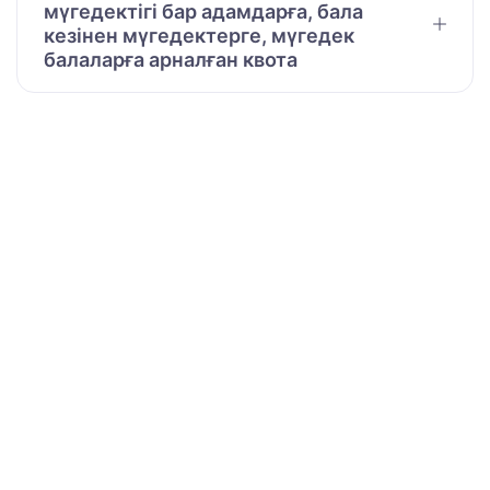
мүгедектігі бар адамдарға, бала
кезінен мүгедектерге, мүгедек
балаларға арналған квота