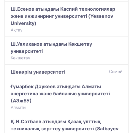
Ш.Есенов атындағы Каспий технологиялар
және инжиниринг университеті (Yessenov
University)
Ақтау
Ш.Уәлиханов атындағы Көкшетау
университетi
Көкшетау
Шәкәрім университеті
Семей
Ғұмарбек Дәукеев атындағы Алматы
энергетика және байланыс университеті
(АЭжБУ)
Алматы
Қ.И.Сәтбаев атындағы Қазақ ұлттық
техникалық зерттеу университеті (Satbayev