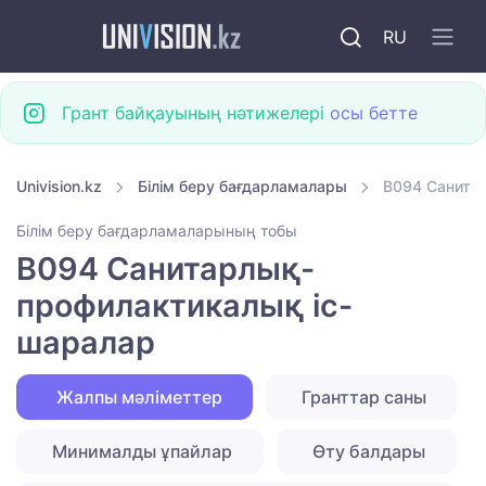
RU
Грант байқауының нәтижелері
осы бетте
Univision.kz
Білім беру бағдарламалары
B094 Санита
Білім беру бағдарламаларының тобы
B094 Санитарлық-
профилактикалық іс-
шаралар
Жалпы мәліметтер
Гранттар саны
Минималды ұпайлар
Өту балдары