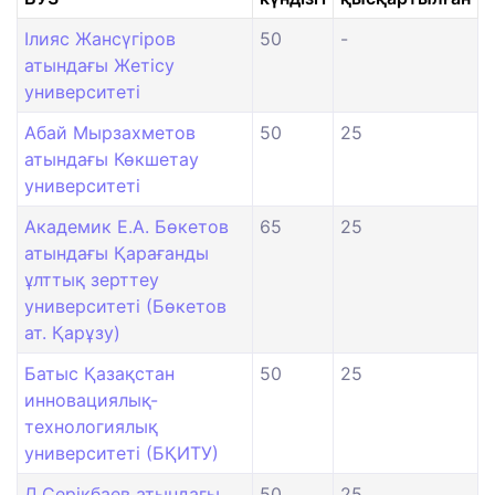
Ілияс Жансүгіров
50
-
атындағы Жетісу
университеті
Абай Мырзахметов
50
25
атындағы Көкшетау
университеті
Академик Е.А. Бөкетов
65
25
атындағы Қарағанды
ұлттық зерттеу
университеті (Бөкетов
ат. Қарұзу)
Батыс Қазақстан
50
25
инновациялық-
технологиялық
университеті (БҚИТУ)
Д.Серікбаев атындағы
50
25