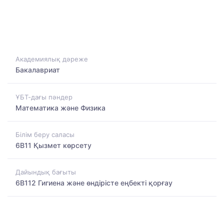
Академиялық дәреже
Бакалавриат
ҰБТ-дағы пәндер
Математика және Физика
Білім беру саласы
6B11 Қызмет көрсету
Дайындық бағыты
6B112 Гигиена және өндірісте еңбекті қорғау