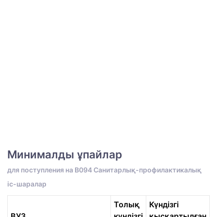
Минималды ұпайлар
для поступления на B094 Санитарлық-профилактикалық
іс-шаралар
Толық
Күндізгі
ВУЗ
күндізгі
қысқартылған