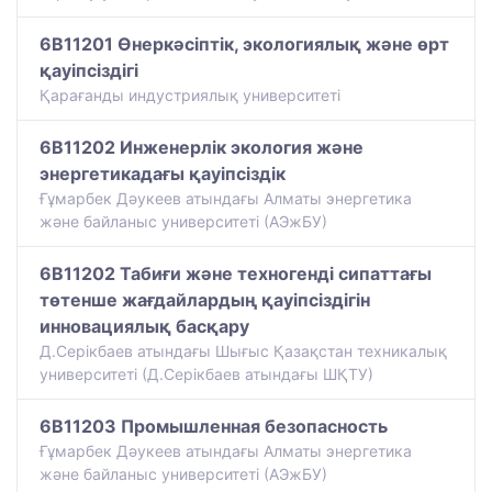
6B11201 Өнеркәсіптік, экологиялық және өрт
қауіпсіздігі
Қарағанды индустриялық университеті
6B11202 Инженерлік экология және
энергетикадағы қауіпсіздік
Ғұмарбек Дәукеев атындағы Алматы энергетика
және байланыс университеті (АЭжБУ)
6B11202 Табиғи және техногенді сипаттағы
төтенше жағдайлардың қауіпсіздігін
инновациялық басқару
Д.Серікбаев атындағы Шығыс Қазақстан техникалық
университеті (Д.Серікбаев атындағы ШҚТУ)
6B11203 Промышленная безопасность
Ғұмарбек Дәукеев атындағы Алматы энергетика
және байланыс университеті (АЭжБУ)