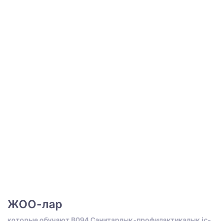
ЖОО-лар
которые обучают B094 Санитарлық-профилактикалық іс-