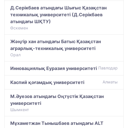
Д.Серікбаев атындағы Шығыс Қазақстан
техникалық университеті (Д.Серікбаев
атындағы ШҚТУ)
Өскемен
Жәңгір хан атындағы Батыс Қазақстан
аграрлық-техникалық университеті
Орал
Инновациялық Еуразия университеті
Павлодар
Каспий қоғамдық университеті
Алматы
М.Әуезов атындағы Оңтүстік Қазақстан
университеті
Шымкент
Мұхаметжан Тынышбаев атындағы ALT