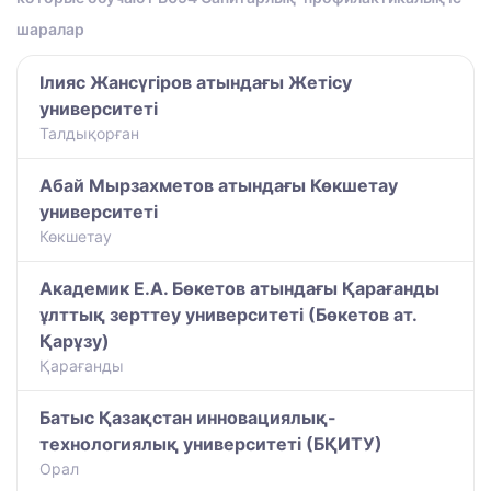
шаралар
Ілияс Жансүгіров атындағы Жетісу
университеті
Талдықорған
Абай Мырзахметов атындағы Көкшетау
университеті
Көкшетау
Академик Е.А. Бөкетов атындағы Қарағанды
ұлттық зерттеу университеті (Бөкетов ат.
Қарұзу)
Қарағанды
Батыс Қазақстан инновациялық-
технологиялық университеті (БҚИТУ)
Орал