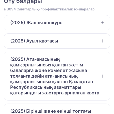
Өту балдары
в B094 Санитарлық-профилактикалық іс-шаралар
(2025) Жалпы конкурс
(2025) Ауыл квотасы
(2025) Ата-анасының
қамқорлығынсыз қалған жетім
балаларға және кәмелет жасына
толғанға дейін ата-анасының
қамқорлығынсыз қалған Қазақстан
Республикасының азаматтары
қатарындағы жастарға арналған квота
(2025) Бірінші және екінші топтағы