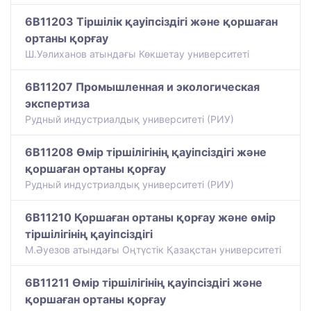
6B11203 Тіршілік қауіпсіздігі және қоршаған
ортаны қорғау
Ш.Уәлиханов атындағы Көкшетау университетi
6B11207 Промышленная и экологическая
экспертиза
Рудный индустриалдық университеті (РИУ)
6B11208 Өмір тіршілігінің қауіпсіздігі және
қоршаған ортаны қорғау
Рудный индустриалдық университеті (РИУ)
6B11210 Қоршаған ортаны қорғау және өмір
тіршілігінің қауіпсіздігі
М.Әуезов атындағы Оңтүстік Қазақстан университеті
6B11211 Өмір тіршілігінің қауіпсіздігі және
қоршаған ортаны қорғау