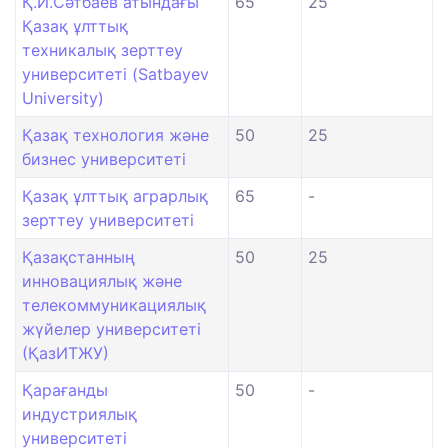
Қ.И.Сәтбаев атындағы
65
25
Қазақ ұлттық
техникалық зерттеу
университеті (Satbayev
University)
Қазақ технология және
50
25
бизнес университеті
Қазақ ұлттық аграрлық
65
-
зерттеу университеті
Қазақстанның
50
25
инновациялық және
телекоммуникациялық
жүйелер университеті
(ҚазИТЖУ)
Қарағанды
50
-
индустриялық
университеті