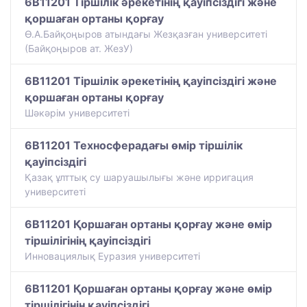
6B11201 Тіршілік әрекетінің қауіпсіздігі және
қоршаған ортаны қорғау
Ө.А.Байқоңыров атындағы Жезқазған университеті
(Байқоңыров ат. ЖезУ)
6B11201 Тіршілік әрекетінің қауіпсіздігі және
қоршаған ортаны қорғау
Шәкәрім университеті
6B11201 Техносферадағы өмір тіршілік
қауіпсіздігі
​Қазақ ұлттық су шаруашылығы және ирригация
университеті
6B11201 Қоршаған ортаны қорғау жəне өмір
тіршілігінің қауіпсіздігі
Инновациялық Еуразия университеті
6B11201 Қоршаған ортаны қорғау және өмір
тіршілігінін қауіпсіздігі