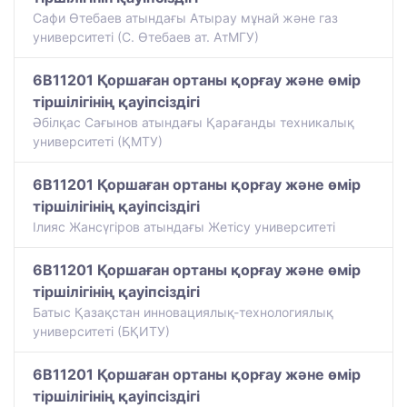
Сафи Өтебаев атындағы Атырау мұнай және газ
университеті (С. Өтебаев ат. АтМГУ)
6B11201 Қоршаған ортаны қорғау және өмір
тіршілігінің қауіпсіздігі
Әбілқас Сағынов атындағы Қарағанды техникалық
университеті (ҚМТУ)
6B11201 Қоршаған ортаны қорғау және өмір
тіршілігінің қауіпсіздігі
Ілияс Жансүгіров атындағы Жетісу университеті
6B11201 Қоршаған ортаны қорғау және өмір
тіршілігінің қауіпсіздігі
Батыс Қазақстан инновациялық-технологиялық
университеті (БҚИТУ)
6B11201 Қоршаған ортаны қорғау және өмір
тіршілігінің қауіпсіздігі