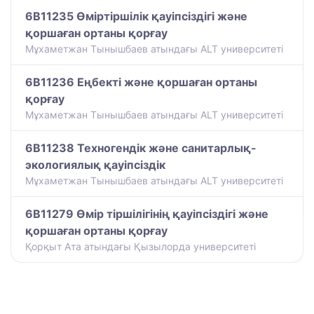
6B11235 Өміртіршілік қауіпсіздігі және
қоршаған ортаны қорғау
Мұхаметжан Тынышбаев атындағы ALT университеті
6B11236 Еңбекті және қоршаған ортаны
қорғау
Мұхаметжан Тынышбаев атындағы ALT университеті
6B11238 Техногендік және санитарлық-
экологиялық қауіпсіздік
Мұхаметжан Тынышбаев атындағы ALT университеті
6B11279 Өмір тіршілігінің қауіпсіздігі және
қоршаған ортаны қорғау
Қорқыт Ата атындағы Қызылорда университеті