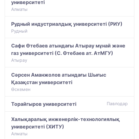
университеті
Алматы
Рудный индустриалдық университеті (РИУ)
Рудный
Сафи Өтебаев атындағы Атырау мұнай және
газ университеті (С. Өтебаев ат. АтМГУ)
Атырау
Сәрсен Аманжолов атындағы Шығыс
Қазақстан университеті
Өскемен
Торайгыров университеті
Павлодар
Халықаралық инженерлік-технологиялық
университеті (ХИТУ)
Алматы