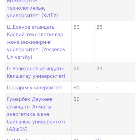
инженерлік-
технологиялық
университеті (ХИТУ)
Ш.Есенов атындағы
50
25
Каспий технологиялар
және инжиниринг
университеті (Yessenov
University)
Ш.Уәлиханов атындағы
50
25
Көкшетау университетi
Шәкәрім университеті
50
-
Ғұмарбек Дәукеев
50
-
атындағы Алматы
энергетика және
байланыс университеті
(АЭжБУ)