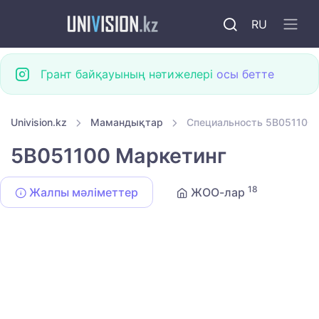
RU
Грант байқауының нәтижелері
осы бетте
Univision.kz
Мамандықтар
Специальность 5B051100
5B051100 Маркетинг
18
Жалпы мәліметтер
ЖОО-лар