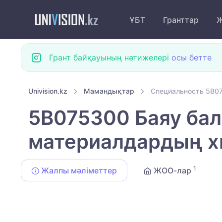
ҰБТ
Гранттар
Ж
Грант байқауының нәтижелері
осы бетте
Univision.kz
Мамандықтар
Специальность 5B07
5B075300 Баяу бал
материалдардың х
1
Жалпы мәліметтер
ЖОО-лар