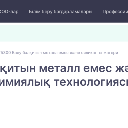
ОО-лар
Білім беру бағдарламалары
Професси
5300 Баяу балқитын металл емес және силикатты матери
қитын металл емес ж
имиялық технология