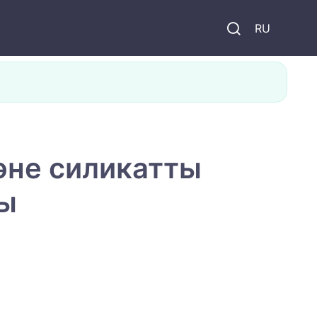
и
RU
әне силикатты
сы