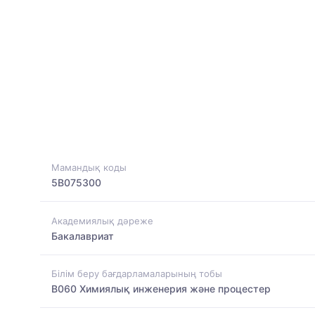
Мамандық коды
5B075300
Академиялық дәреже
Бакалавриат
Білім беру бағдарламаларының тобы
B060 Химиялық инженерия және процестер