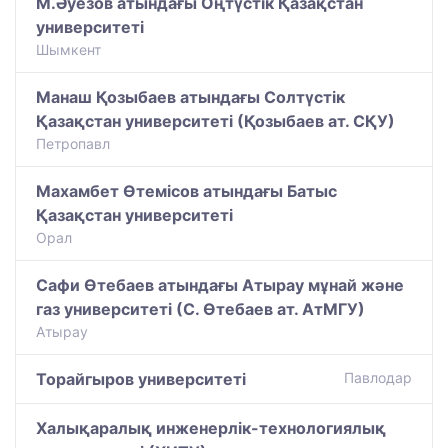
М.Әуезов атындағы Оңтүстік Қазақстан
университеті
Шымкент
Манаш Қозыбаев атындағы Солтүстік
Қазақстан университеті (Қозыбаев ат. СҚУ)
Петропавл
Махамбет Өтемісов атындағы Батыс
Қазақстан университеті
Орал
Сафи Өтебаев атындағы Атырау мұнай және
газ университеті (С. Өтебаев ат. АтМГУ)
Атырау
Торайгыров университеті
Павлодар
Халықаралық инженерлік-технологиялық