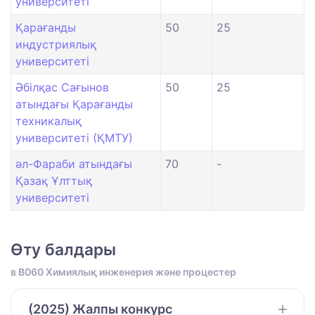
университеті
Қарағанды
50
25
индустриялық
университеті
Әбілқас Сағынов
50
25
атындағы Қарағанды
техникалық
университеті (ҚМТУ)
әл-Фараби атындағы
70
-
Қазақ Ұлттық
университеті
Өту балдары
в B060 Химиялық инженерия және процестер
(2025) Жалпы конкурс