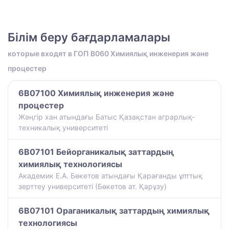
Білім беру бағдарламалары
которые входят в ГОП B060 Химиялық инженерия және
процестер
6B07100 Химиялық инженерия және
процестер
Жәңгір хан атындағы Батыс Қазақстан аграрлық-
техникалық университеті
6B07101 Бейорганикалық заттардың
химиялық технологиясы
Академик Е.А. Бөкетов атындағы Қарағанды ұлттық
зерттеу университеті (Бөкетов ат. Қарұзу)
6B07101 Ораганикалық заттардың химиялық
технологиясы