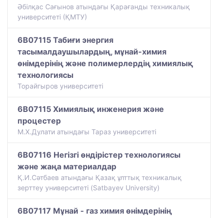
Әбілқас Сағынов атындағы Қарағанды техникалық
университеті (ҚМТУ)
6B07115 Табиғи энергия
тасымалдаушылардың, мұнай-химия
өнімдерінің және полимерлердің химиялық
технологиясы
Торайгыров университеті
6B07115 Химиялық инженерия және
процестер
М.Х.Дулати атындағы Тараз университеті
6B07116 Негізгі өндірістер технологиясы
және жаңа материалдар
Қ.И.Сәтбаев атындағы Қазақ ұлттық техникалық
зерттеу университеті (Satbayev University)
6B07117 Мұнай - газ химия өнімдерінің