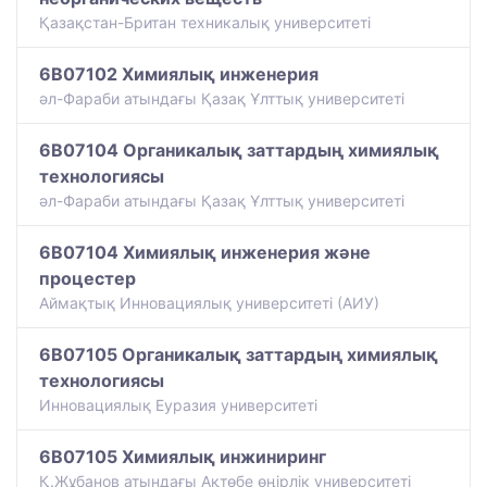
Қазақстан-Британ техникалық университеті
6B07102 Химиялық инженерия
әл-Фараби атындағы Қазақ Ұлттық университеті
6B07104 Органикалық заттардың химиялық
технологиясы
әл-Фараби атындағы Қазақ Ұлттық университеті
6B07104 Химиялық инженерия және
процестер
Аймақтық Инновациялық университеті (АИУ)
6B07105 Органикалық заттардың химиялық
технологиясы
Инновациялық Еуразия университеті
6B07105 Химиялық инжиниринг
Қ.Жұбанов атындағы Ақтөбе өңірлік университеті