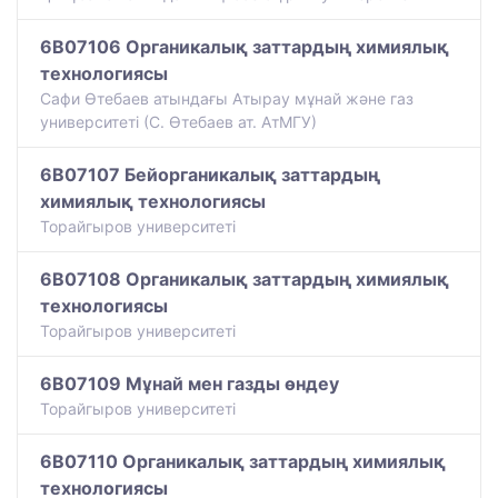
6B07106 Органикалық заттардың химиялық
технологиясы
Сафи Өтебаев атындағы Атырау мұнай және газ
университеті (С. Өтебаев ат. АтМГУ)
6B07107 Бейорганикалық заттардың
химиялық технологиясы
Торайгыров университеті
6B07108 Органикалық заттардың химиялық
технологиясы
Торайгыров университеті
6B07109 Мұнай мен газды өндеу
Торайгыров университеті
6B07110 Органикалық заттардың химиялық
технологиясы