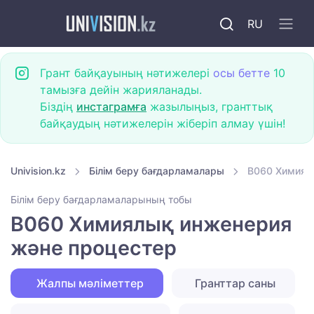
RU
Грант байқауының нәтижелері
осы бетте
10
тамызға дейін жарияланады.
Біздің
инстаграмға
жазылыңыз, гранттық
байқаудың нәтижелерін жіберіп алмау үшін!
Univision.kz
Білім беру бағдарламалары
B060 Химиял
Білім беру бағдарламаларының тобы
B060 Химиялық инженерия
және процестер
Жалпы мәліметтер
Гранттар саны