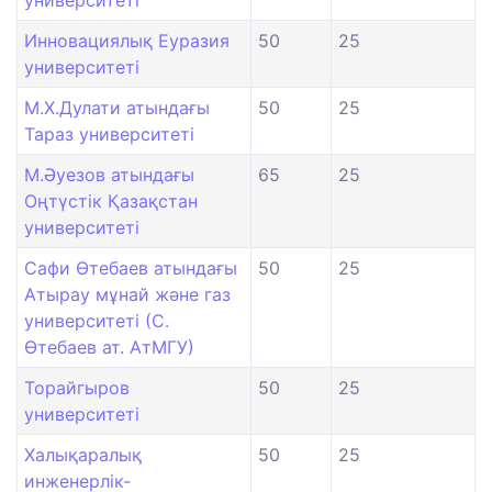
университеті
Инновациялық Еуразия
50
25
университеті
М.Х.Дулати атындағы
50
25
Тараз университеті
М.Әуезов атындағы
65
25
Оңтүстік Қазақстан
университеті
Сафи Өтебаев атындағы
50
25
Атырау мұнай және газ
университеті (С.
Өтебаев ат. АтМГУ)
Торайгыров
50
25
университеті
Халықаралық
50
25
инженерлік-