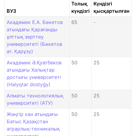
Толық
Күндізгі
ВУЗ
күндізгі
қысқартылған
Академик Е.А. Бөкетов
65
-
атындағы Қарағанды
ұлттық зерттеу
университеті (Бөкетов
ат. Қарұзу)
Академик Ә.Қуатбеков
50
25
атындағы Халықтар
достығы университеті
(Halyqtar dostyǵy)
Алматы технологиялық
50
25
университеті (АТУ)
Жәңгір хан атындағы
50
25
Батыс Қазақстан
аграрлық-техникалық