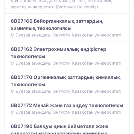
Қ.И.Сәтбаев атындағы Қазақ ұлттық техникалық
зерттеу университеті (Satbayev University)
6B07160 Бейорганикалық заттардың
химиялық технологиясы
М.Әуезов атындағы Оңтүстік Қазақстан университеті
6B07162 Электрохимиялық өндірістер
технологиясы
М.Әуезов атындағы Оңтүстік Қазақстан университеті
6B07170 Органикалық заттардың химиялық
технологиясы
М.Әуезов атындағы Оңтүстік Қазақстан университеті
6B07172 Мұнай және газ өңдеу технологиясы
М.Әуезов атындағы Оңтүстік Қазақстан университеті
6B07190 Балқуы қиын бейметалл және
силикатты материалдардың химиялық