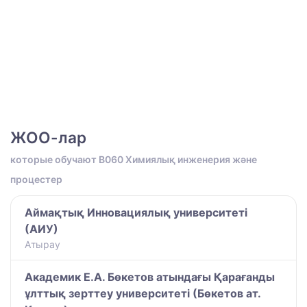
ЖОО-лар
которые обучают B060 Химиялық инженерия және
процестер
Аймақтық Инновациялық университеті
(АИУ)
Атырау
Академик Е.А. Бөкетов атындағы Қарағанды
ұлттық зерттеу университеті (Бөкетов ат.