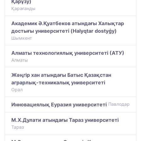
Қарұзу)
Қарағанды
Академик Ә.Қуатбеков атындағы Халықтар
достығы университеті (Halyqtar dostyǵy)
Шымкент
Алматы технологиялық университеті (АТУ)
Алматы
Жәңгір хан атындағы Батыс Қазақстан
аграрлық-техникалық университеті
Орал
Инновациялық Еуразия университеті
Павлодар
М.Х.Дулати атындағы Тараз университеті
Тараз