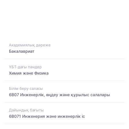
Академиялық дәреже
Бакалавриат
ҰБТ-дағы пәндер
Химия және Физика
Білім беру саласы
6B07 Инженерлік, өңдеу және құрылыс салалары
Дайындық бағыты
6B071 Инженерия және инженерлік іс