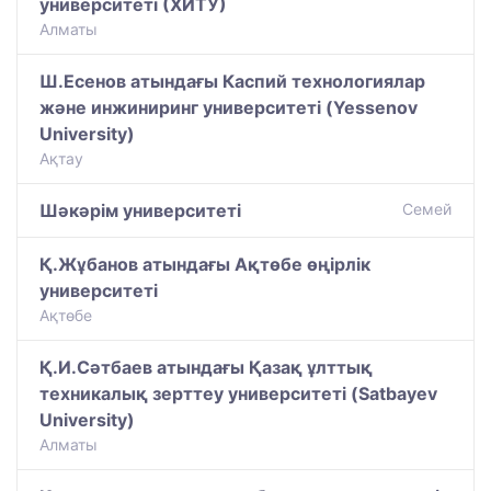
университеті (ХИТУ)
Алматы
Ш.Есенов атындағы Каспий технологиялар
және инжиниринг университеті (Yessenov
University)
Ақтау
Шәкәрім университеті
Семей
Қ.Жұбанов атындағы Ақтөбе өңірлік
университеті
Ақтөбе
Қ.И.Сәтбаев атындағы Қазақ ұлттық
техникалық зерттеу университеті (Satbayev
University)
Алматы