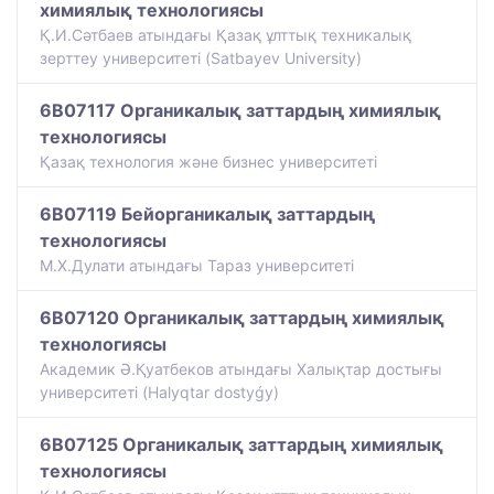
химиялық технологиясы
Қ.И.Сәтбаев атындағы Қазақ ұлттық техникалық
зерттеу университеті (Satbayev University)
6B07117 Органикалық заттардың химиялық
технологиясы
Қазақ технология және бизнес университеті
6B07119 Бейорганикалық заттардың
технологиясы
М.Х.Дулати атындағы Тараз университеті
6B07120 Органикалық заттардың химиялық
технологиясы
Академик Ә.Қуатбеков атындағы Халықтар достығы
университеті (Halyqtar dostyǵy)
6B07125 Органикалық заттардың химиялық
технологиясы