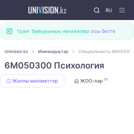
RU
Грант байқауының нәтижелері
осы бетте
Univision.kz
Мамандықтар
Специальность 6M050300
6M050300 Психология
11
Жалпы мәліметтер
ЖОО-лар