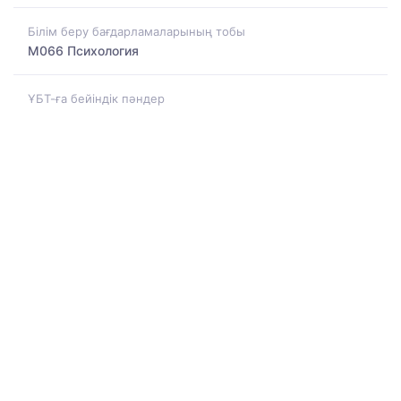
Білім беру бағдарламаларының тобы
M066 Психология
ҰБТ-ға бейіндік пәндер