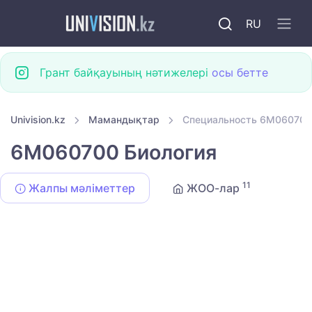
RU
Грант байқауының нәтижелері
осы бетте
Univision.kz
Мамандықтар
Специальность 6M060700
6M060700 Биология
11
Жалпы мәліметтер
ЖОО-лар