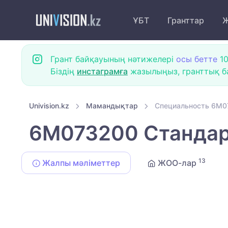
ҰБТ
Гранттар
Ж
Грант байқауының нәтижелері
осы бетте
10
Біздің
инстаграмға
жазылыңыз, гранттық ба
Univision.kz
Мамандықтар
Специальность 6M0
6M073200 Стандар
13
Жалпы мәліметтер
ЖОО-лар