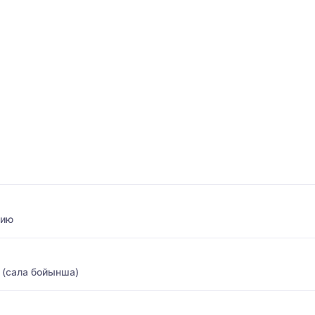
нию
 (сала бойынша)