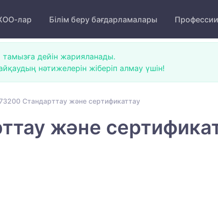
ОО-лар
Білім беру бағдарламалары
Професси
 тамызға дейін жарияланады.
йқаудың нәтижелерін жіберіп алмау үшін!
73200 Стандарттау және сертификаттау
ттау және сертифика