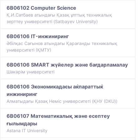
6B06102 Computer Science
Қ.И.Сәтбаев атындағы Қазақ ұлттық техникалық
зерттеу университеті (Satbayev University)
6B06106 IT-инжиниринг
Әбілқас Сағынов атындағы Қарағанды техникалық
университеті (ҚМТУ)
6B06106 SMART жүйелер және бағдарламалау
Шәкәрім университеті
6B06106 Экономикадаєы аќпараттыќ
инжиниринг
Алматыдағы Қазақ Немiс университетi (ҚНУ (DKU))
6B06107 Математикалық және есептеу
ғылымдары
Astana IT University