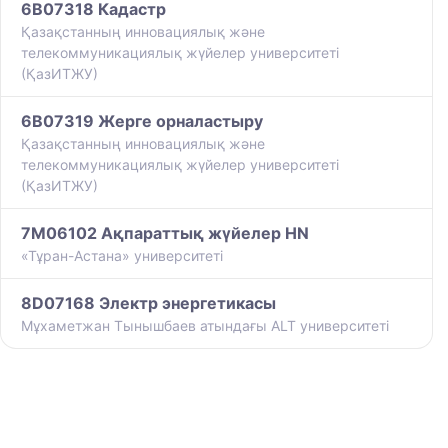
6B07318 Кадастр
Қазақстанның инновациялық және
телекоммуникациялық жүйелер университеті
(ҚазИТЖУ)
6B07319 Жерге орналастыру
Қазақстанның инновациялық және
телекоммуникациялық жүйелер университеті
(ҚазИТЖУ)
7M06102 Ақпараттық жүйелер HN
«Тұран-Астана» университеті
8D07168 Электр энергетикасы
Мұхаметжан Тынышбаев атындағы ALT университеті