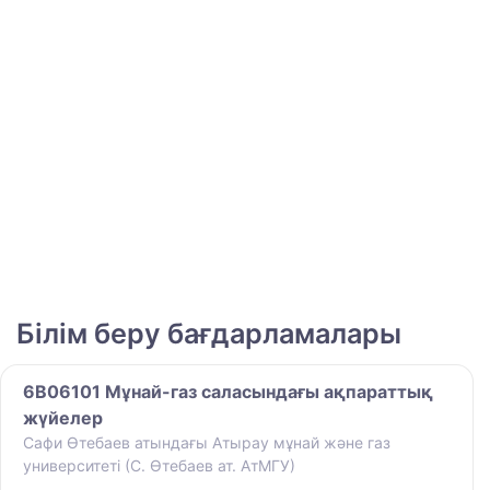
Білім беру бағдарламалары
6B06101 Мұнай-газ саласындағы ақпараттық
жүйелер
Сафи Өтебаев атындағы Атырау мұнай және газ
университеті (С. Өтебаев ат. АтМГУ)