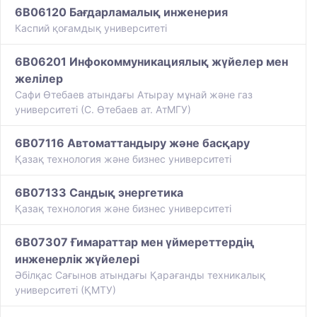
6B06120 Бағдарламалық инженерия
Каспий қоғамдық университеті
6B06201 Инфокоммуникациялық жүйелер мен
желілер
Сафи Өтебаев атындағы Атырау мұнай және газ
университеті (С. Өтебаев ат. АтМГУ)
6B07116 Автоматтандыру және басқару
Қазақ технология және бизнес университеті
6B07133 Сандық энергетика
Қазақ технология және бизнес университеті
6B07307 Ғимараттар мен үймереттердің
инженерлік жүйелері
Әбілқас Сағынов атындағы Қарағанды техникалық
университеті (ҚМТУ)