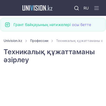
RU
Грант байқауының нәтижелері
осы бетте
Univision.kz
Профессии
Техникалық құжаттаманы әзі
Техникалық құжаттаманы
әзірлеу