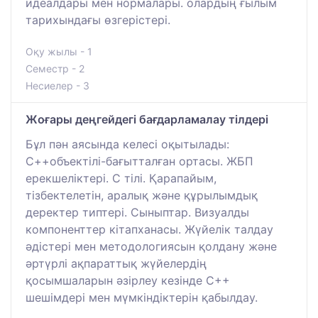
идеалдары мен нормалары. олардың ғылым
тарихындағы өзгерістері.
Оқу жылы - 1
Семестр - 2
Несиелер - 3
Жоғары деңгейдегі бағдарламалау тілдері
Бұл пән аясында келесі оқытылады:
С++объектілі-бағытталған ортасы. ЖБП
ерекшеліктері. С тілі. Қарапайым,
тізбектелетін, аралық және құрылымдық
деректер типтері. Сыныптар. Визуалды
компоненттер кітапханасы. Жүйелік талдау
әдістері мен методологиясын қолдану және
әртүрлі ақпараттық жүйелердің
қосымшаларын әзірлеу кезінде С++
шешімдері мен мүмкіндіктерін қабылдау.