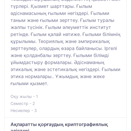
түрлері. Қызмет шарттары. Ғылым
әдіснамасының ғылыми негіздері. Ғылыми
таным және ғылыми зерттеу. Ғылым туралы
жалпы түсінік. Ғылым әлеуметтік институт
ретінде. Ғылым қалай нәтиже. Ғылыми білімнің
құрылымы. Теориялық және эмпирикалық
зерттеулер, олардың өзара байланысы. Іргелі
және қолданбалы зерттеу. Ғылыми білімді
ұйымдастыру формалары. Әдіснаманың
этикалық және эстетикалық негіздері. Ғылыми
этика нормалары.. Ұжымдық және жеке
ғылыми қызмет.
Оқу жылы - 1
Семестр - 2
Несиелер - 3
Ақпаратты қорғаудың криптографиялық
әдістері