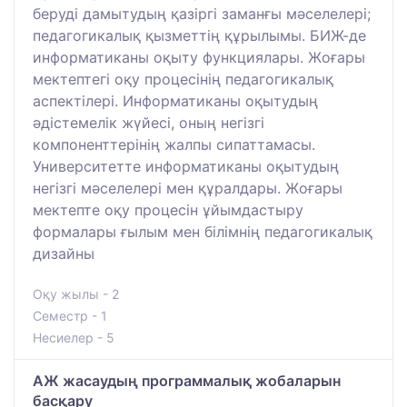
беруді дамытудың қазіргі заманғы мәселелері;
педагогикалық қызметтің құрылымы. БИЖ-де
информатиканы оқыту функциялары. Жоғары
мектептегі оқу процесінің педагогикалық
аспектілері. Информатиканы оқытудың
әдістемелік жүйесі, оның негізгі
компоненттерінің жалпы сипаттамасы.
Университетте информатиканы оқытудың
негізгі мәселелері мен құралдары. Жоғары
мектепте оқу процесін ұйымдастыру
формалары ғылым мен білімнің педагогикалық
дизайны
Оқу жылы - 2
Семестр - 1
Несиелер - 5
АЖ жасаудың программалық жобаларын
басқару