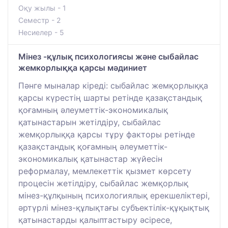
Оқу жылы - 1
Семестр - 2
Несиелер - 5
Мінез -құлық психологиясы және сыбайлас
жемкорлыққа қарсы мәдиниет
Пәнге мыналар кіреді: сыбайлас жемқорлыққа
қарсы күрестің шарты ретінде қазақстандық
қоғамның әлеуметтік-экономикалық
қатынастарын жетілдіру, сыбайлас
жемқорлыққа қарсы тұру факторы ретінде
қазақстандық қоғамның әлеуметтік-
экономикалық қатынастар жүйесін
реформалау, мемлекеттік қызмет көрсету
процесін жетілдіру, сыбайлас жемқорлық
мінез-құлқының психологиялық ерекшеліктері,
әртүрлі мінез-құлықтағы субъектілік-құқықтық
қатынастарды қалыптастыру әсіресе,