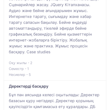
Сценарийлер жасау. JQuery Кітапханасы.
Аудио және бейне ағындарымен жұмыс.
Интернетке тарату, сығымдау және хабар
тарату сапасын бақылау. Бейне өңдеуді
автоматтандыру, тікелей эфирде бейне
графикалық безендіру. Бейне қызметтерін
интернет-жобаларға біріктіру. Жобалық
жұмыс және практика. Жұмыс процесін
басқару. Case studies
Оқу жылы - 2
Семестр - 1
Несиелер - 5
Деректерді басқару
Бұл пән аясында келесі оқытылады: Деректер
базасын құру негіздері. Деректер қорының
қауіпсіздігін қамтамасыз ету құралдары. ДБ