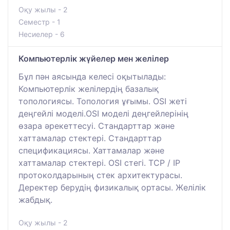
Оқу жылы - 2
Семестр - 1
Несиелер - 6
Компьютерлік жүйелер мен желілер
Бұл пән аясында келесі оқытылады:
Компьютерлік желілердің базалық
топологиясы. Топология ұғымы. OSI жеті
деңгейлі моделі.OSI моделі деңгейлерінің
өзара әрекеттесуі. Стандарттар және
хаттамалар стектері. Стандарттар
спецификациясы. Хаттамалар және
хаттамалар стектері. OSI стегі. TCP / IP
протоколдарының стек архитектурасы.
Деректер берудің физикалық ортасы. Желілік
жабдық.
Оқу жылы - 2