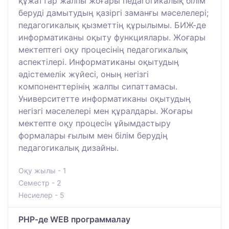
құжаттар жалпы жоғары педагогикалық білім
беруді дамытудың қазіргі заманғы мәселелері;
педагогикалық қызметтің құрылымы. БИЖ-де
информатиканы оқыту функциялары. Жоғары
мектептегі оқу процесінің педагогикалық
аспектілері. Информатиканы оқытудың
әдістемелік жүйесі, оның негізгі
компоненттерінің жалпы сипаттамасы.
Университетте информатиканы оқытудың
негізгі мәселелері мен құралдары. Жоғары
мектепте оқу процесін ұйымдастыру
формалары ғылым мен білім берудің
педагогикалық дизайны.
Оқу жылы - 1
Семестр - 2
Несиелер - 5
РНР-де WEB программалау