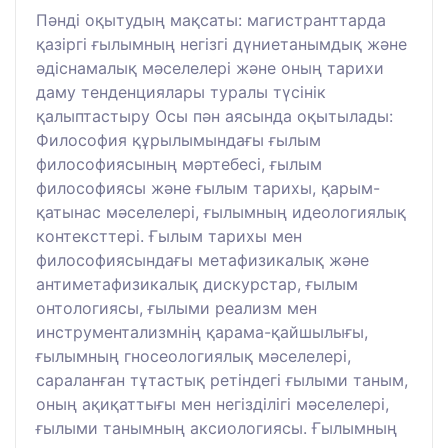
Пәнді оқытудың мақсаты: магистранттарда
қазіргі ғылымның негізгі дүниетанымдық және
әдіснамалық мәселелері және оның тарихи
даму тенденциялары туралы түсінік
қалыптастыру Осы пән аясында оқытылады:
Философия құрылымындағы ғылым
философиясының мәртебесі, ғылым
философиясы және ғылым тарихы, қарым-
қатынас мәселелері, ғылымның идеологиялық
контексттері. Ғылым тарихы мен
философиясындағы метафизикалық және
антиметафизикалық дискурстар, ғылым
онтологиясы, ғылыми реализм мен
инструментализмнің қарама-қайшылығы,
ғылымның гносеологиялық мәселелері,
сараланған тұтастық ретіндегі ғылыми таным,
оның ақиқаттығы мен негізділігі мәселелері,
ғылыми танымның аксиологиясы. Ғылымның