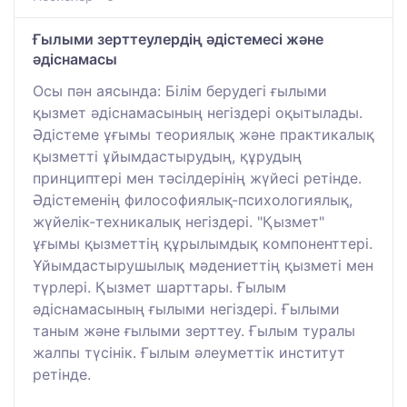
Ғылыми зерттеулердің әдістемесі және
әдіснамасы
Осы пән аясында: Білім берудегі ғылыми
қызмет әдіснамасының негіздері оқытылады.
Әдістеме ұғымы теориялық және практикалық
қызметті ұйымдастырудың, құрудың
принциптері мен тәсілдерінің жүйесі ретінде.
Әдістеменің философиялық-психологиялық,
жүйелік-техникалық негіздері. "Қызмет"
ұғымы қызметтің құрылымдық компоненттері.
Ұйымдастырушылық мәдениеттің қызметі мен
түрлері. Қызмет шарттары. Ғылым
әдіснамасының ғылыми негіздері. Ғылыми
таным және ғылыми зерттеу. Ғылым туралы
жалпы түсінік. Ғылым әлеуметтік институт
ретінде.