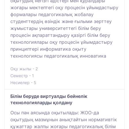
оқытудың негізгі әдістері мен құралдары
жоғары мектептегі оқу процесін ұйымдастыру
формалары педагогикалық жобалау
студенттердің өзіндік және ғылыми зерттеу
жұмыстары университеттегі білім беру
процесін ақпараттандыру қазіргі білім беру
технологиялары оқу процесін ұйымдастыру
принциптері информатика оқыту
технологиясы педагогикалық инноватика
Оқу жылы - 2
Семестр - 1
Несиелер - 5
Білім беруде виртуалды бейнелік
технологияларды қолдану
Осы пән аясында оқытылады: ЖОО-да
оқытудың мазмұнын анықтайтын нормативтік
құжаттар жалпы жоғары педагогикалық білім