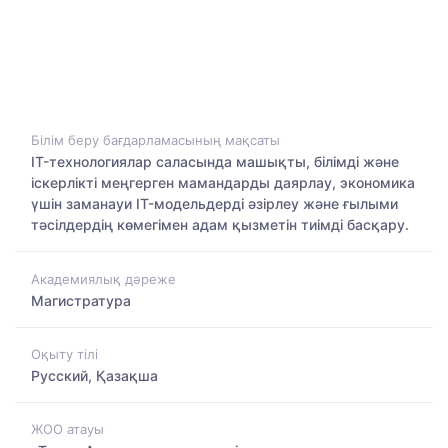
Білім беру бағдарламасының мақсаты
IT-технологиялар саласында машықты, білімді және
іскерлікті меңгерген мамандарды даярлау, экономика
үшін заманауи IT-модельдерді әзірлеу және ғылыми
тәсілдердің көмегімен адам қызметін тиімді басқару.
Академиялық дәреже
Магистратура
Оқыту тілі
Русский, Қазақша
ЖОО атауы