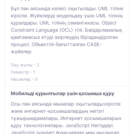
Бұл пән аясында келесі оқытылады: UML тіліне
кіріспе. Жүйелерді модельдеу үшін UML тілінің
құралдары. UML тілінің семантикасы. Object
Constraint Language (OCL) тілі. Бағдарламалық
қамтамасыз етуді әзірлеудің біріздендірілген
процесі. Объектілі-бағытталған CASE-
жүйелер.
Оқу жылы - 2
Семестр - 1
Несиелер - 5
Мобильді құрылғылар үшін қосымша құру
Осы пән аясында мыналар оқытылады:кіріспе
және интернет-қосымшалардың негізгі
тұжырымдамалары. Интернет қосымшаларын
құру технологиялары. JavaScript Негіздері.
JavaScript ішіндегі функциялар мен нысандар.