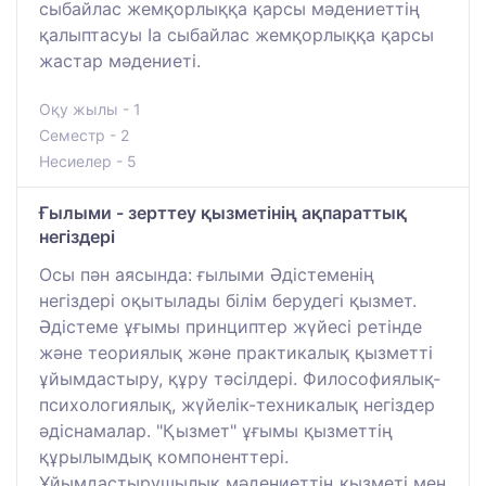
сыбайлас жемқорлыққа қарсы мәдениеттің
қалыптасуы Ia сыбайлас жемқорлыққа қарсы
жастар мәдениеті.
Оқу жылы - 1
Семестр - 2
Несиелер - 5
Ғылыми - зерттеу қызметінің ақпараттық
негіздері
Осы пән аясында: ғылыми Әдістеменің
негіздері оқытылады білім берудегі қызмет.
Әдістеме ұғымы принциптер жүйесі ретінде
және теориялық және практикалық қызметті
ұйымдастыру, құру тәсілдері. Философиялық-
психологиялық, жүйелік-техникалық негіздер
әдіснамалар. "Қызмет" ұғымы қызметтің
құрылымдық компоненттері.
Ұйымдастырушылық мәдениеттің қызметі мен