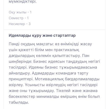
мүмкіндіктері.
Оқу жылы - 1
Семестр - 1
Несиелер - 3
Идеяларды құру және стартаптар
Пәнді оқудың мақсаты: өз өніміңізді жасау
үшін қажетті білім мен практикалық
дағдылардың көлемін қалыптастыру. Пән
шеңберінде: Бизнес идеясын таңдаудың негізгі
тәсілдері. Идеяны бизнес тұжырымдамасына
айналдыру. Адамдарды командаға тарту
принциптері. Мотивациялық бағдарламаларды
әзірлеу. Ұсынысты әзірлеудің негізгі тәсілдері
және оны тұжырымдау. Тікелей және жанама
бәсекелестер минималды өміршең өнім болып
табылады.