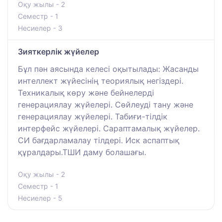
Оқу жылы - 2
Семестр - 1
Несиелер - 3
Зияткерлік жүйелер
Бұл пән аясында келесі оқытылады: Жасанды
интеллект жүйесінің теориялық негіздері.
Техникалық көру және бейнелерді
генерациялау жүйелері. Сөйлеуді тану және
генерациялау жүйелері. Табиғи-тілдік
интерфейс жүйелері. Сараптамалық жүйелер.
СИ бағдарламалау тілдері. Иск аспаптық
құралдары.ТШИ даму болашағы.
Оқу жылы - 2
Семестр - 1
Несиелер - 5