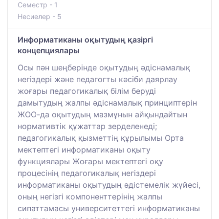
Семестр - 1
Несиелер - 5
Информатиканы оқытудың қазіргі
концепциялары
Осы пән шеңберінде оқытудың әдіснамалық
негіздері және педагогты кәсіби даярлау
жоғары педагогикалық білім беруді
дамытудың жалпы әдіснамалық принциптерін
ЖОО-да оқытудың мазмұнын айқындайтын
нормативтік құжаттар зерделенеді;
педагогикалық қызметтің құрылымы Орта
мектептегі информатиканы оқыту
функциялары Жоғары мектептегі оқу
процесінің педагогикалық негіздері
информатиканы оқытудың әдістемелік жүйесі,
оның негізгі компоненттерінің жалпы
сипаттамасы университеттегі информатиканы