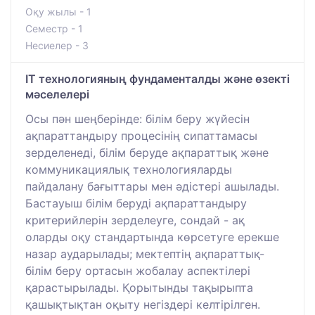
Оқу жылы - 1
Семестр - 1
Несиелер - 3
IT технологияның фундаменталды және өзекті
мәселелері
Осы пән шеңберінде: білім беру жүйесін
ақпараттандыру процесінің сипаттамасы
зерделенеді, білім беруде ақпараттық және
коммуникациялық технологияларды
пайдалану бағыттары мен әдістері ашылады.
Бастауыш білім беруді ақпараттандыру
критерийлерін зерделеуге, сондай - ақ
оларды оқу стандартында көрсетуге ерекше
назар аударылады; мектептің ақпараттық-
білім беру ортасын жобалау аспектілері
қарастырылады. Қорытынды тақырыпта
қашықтықтан оқыту негіздері келтірілген.