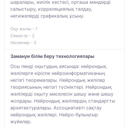
шаралары, жиілік кестесі, орташа мәндерді
салыстыру, корреляциялық талдау,
нәтижелерді графикалық ұсыну.
Оқу жылы - 1
Семестр - 2
Несиелер - 3
Замануи білім беру технологиялары
Осы пәнді оқытудың аясында: нейрондық
желілерге кіріспе нейроинформатиканың
негізгі теоремалары. Нейрондық желілер
теориясының негізгі түсініктері. Нейрондық
желілерді оқыту мәселесін шешу және шешу
жолдары. Нейрондық желілердің стандартты
архитектуралары. Ассоциативті сақтау
нейрондық желілері. Нейро-бұлыңғыр
жүйелер.