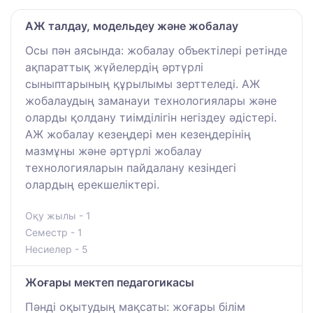
АЖ талдау, модельдеу және жобалау
Осы пән аясында: жобалау объектілері ретінде
ақпараттық жүйелердің әртүрлі
сыныптарының құрылымы зерттеледі. АЖ
жобалаудың заманауи технологиялары және
оларды қолдану тиімділігін негіздеу әдістері.
АЖ жобалау кезеңдері мен кезеңдерінің
мазмұны және әртүрлі жобалау
технологияларын пайдалану кезіндегі
олардың ерекшеліктері.
Оқу жылы - 1
Семестр - 1
Несиелер - 5
Жоғары мектеп педагогикасы
Пәнді оқытудың мақсаты: жоғары білім