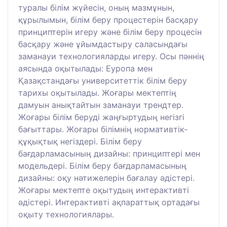
туралы білім жүйесін, оның мазмұнын,
құрылымын, білім беру процестерін басқару
принциптерін игеру және білім беру процесін
басқару және ұйымдастыру саласындағы
заманауи технологияларды игеру. Осы пәннің
аясында оқытылады: Еуропа мен
Қазақстандағы университеттік білім беру
тарихы оқытылады. Жоғары мектептің
дамуын анықтайтын заманауи трендтер.
Жоғары білім беруді жаңғыртудың негізгі
бағыттары. Жоғары білімнің нормативтік-
құқықтық негіздері. Білім беру
бағдарламасының дизайны: принциптері мен
модельдері. Білім беру бағдарламасының
дизайны: оқу нәтижелерін бағалау әдістері.
Жоғары мектепте оқытудың интерактивті
әдістері. Интерактивті ақпараттық ортадағы
оқыту технологиялары.