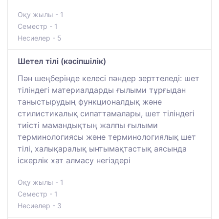
Оқу жылы - 1
Семестр - 1
Несиелер - 5
Шетел тілі (кәсіпшілік)
Пән шеңберінде келесі пәндер зерттеледі: шет
тіліндегі материалдарды ғылыми тұрғыдан
таныстырудың функционалдық және
стилистикалық сипаттамалары, шет тіліндегі
тиісті мамандықтың жалпы ғылыми
терминологиясы және терминологиялық шет
тілі, халықаралық ынтымақтастық аясында
іскерлік хат алмасу негіздері
Оқу жылы - 1
Семестр - 1
Несиелер - 3