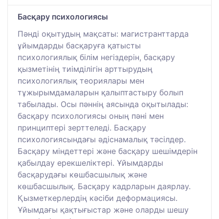
Басқару психологиясы
Пәнді оқытудың мақсаты: магистранттарда
ұйымдарды басқаруға қатысты
психологиялық білім негіздерін, басқару
қызметінің тиімділігін арттырудың
психологиялық теориялары мен
тұжырымдамаларын қалыптастыру болып
табылады. Осы пәннің аясында оқытылады:
басқару психологиясы оның пәні мен
принциптері зерттеледі. Басқару
психологиясындағы әдіснамалық тәсілдер.
Басқару міндеттері және басқару шешімдерін
қабылдау ерекшеліктері. Ұйымдарды
басқарудағы көшбасшылық және
көшбасшылық. Басқару кадрларын даярлау.
Қызметкерлердің кәсіби деформациясы.
Ұйымдағы қақтығыстар және оларды шешу