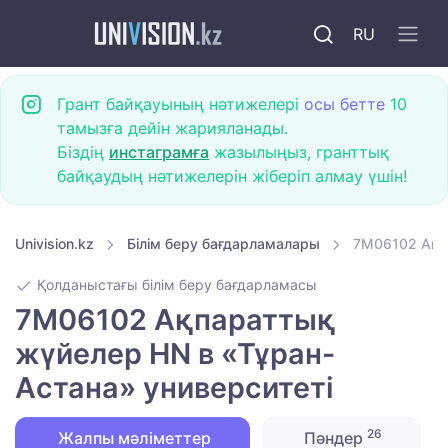
RU
Грант байқауының нәтижелері
осы бетте
10
тамызға дейін жарияланады.
Біздің
инстаграмға
жазылыңыз, гранттық
байқаудың нәтижелерін жіберіп алмау үшін!
Univision.kz
Білім беру бағдарламалары
7M06102 Ақпа
Қолданыстағы білім беру бағдарламасы
7M06102 Ақпараттық
жүйелер HN в «Тұран-
Астана» университеті
26
Жалпы мәліметтер
Пәндер