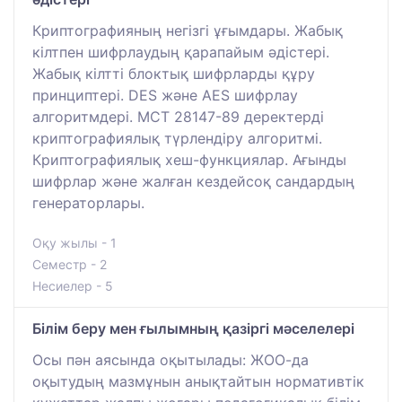
Криптографияның негізгі ұғымдары. Жабық
кілтпен шифрлаудың қарапайым әдістері.
Жабық кілтті блоктық шифрларды құру
принциптері. DES және AES шифрлау
алгоритмдері. МСТ 28147-89 деректерді
криптографиялық түрлендіру алгоритмі.
Криптографиялық хеш-функциялар. Ағынды
шифрлар және жалған кездейсоқ сандардың
генераторлары.
Оқу жылы - 1
Семестр - 2
Несиелер - 5
Білім беру мен ғылымның қазіргі мәселелері
Осы пән аясында оқытылады: ЖОО-да
оқытудың мазмұнын анықтайтын нормативтік