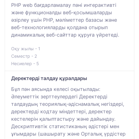
PHP web бағдарламалау пәні интерактивті
және функционалды веб-қосымшаларды
әзірлеу үшін PHP, мәліметтер базасы және
веб-технологияларды қолдана отырып
динамикалық веб-сайттар құруға үйретеді.
Оқу жылы - 1
Семестр - 2
Несиелер - 5
Деректерді талдау құралдары
Бұл пән аясында келесі оқытылады:
Әлеуметтік зерттеулердегі Деректерді
талдаудың теориялық-әдіснамалық негіздері,
деректерді кодтау міндеттері, деректер
кестелерін қалыптастыру және дайындау.
Дескриптивтік статистиканың әдістері мен
ұғымдары (шашырату және Орталық үрдістер