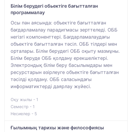
Білім берудегі обьектіге бағытталған
программалау
Осы пән аясында: объектіге бағытталған
бағдарламалау парадигмасы зерттеледі. ОББ
негізгі компоненттері. Бағдарламалаудағы
объектіге бағытталған тәсіл. ОББ тілдері мен
орталары. Білім берудегі ОББ оқыту мазмұны.
Білім беруде ОББ қолдану ерекшеліктері.
Электрондық білім беру басылымдары мен
ресурстарын әзірлеуге объектіге бағытталған
тәсілді қолдану. ОББ саласындағы
информатиктерді даярлау жүйесі.
Оқу жылы - 1
Семестр - 1
Несиелер - 5
Ғылымның тарихы және философиясы