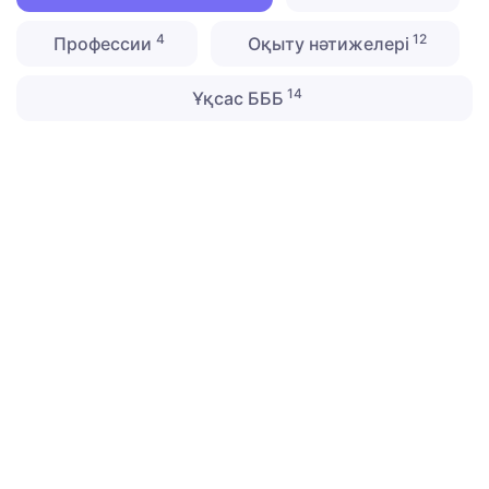
4
12
Профессии
Оқыту нәтижелері
14
Ұқсас БББ