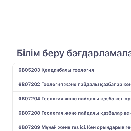
Білім беру бағдарламал
6B05203 Қолданбалы геология
6B07202 Геология және пайдалы қазбалар ке
6B07204 Геология және пайдалы қазба кен ор
6B07208 Геология және пайдалы қазбалар ке
6B07209 Мұнай және газ ісі. Кен орындарын 