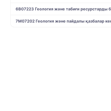
6B07223 Геология және табиғи ресурстарды 
7M07202 Геология және пайдалы қазбалар ке