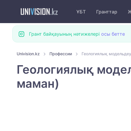
ҰБТ
Гранттар
Ж
Грант байқауының нәтижелері
осы бетте
Univision.kz
Профессии
Геологиялық модельдеу
Геологиялық модел
маман)