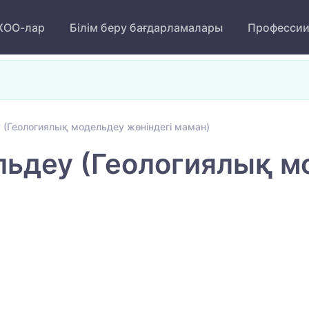
ОО-лар
Білім беру бағдарламалары
Професси
 (Геологиялық модельдеу жөніндегі маман)
ьдеу (Геологиялық мо