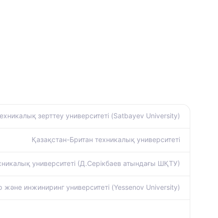
хникалық зерттеу университеті (Satbayev University)
Қазақстан-Британ техникалық университеті
никалық университеті (Д.Серікбаев атындағы ШҚТУ)
және инжиниринг университеті (Yessenov University)