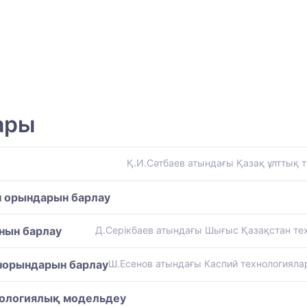
ары
Қ.И.Сәтбаев атындағы Қазақ ұлттық те
н орындарын барлау
нын барлау
Д.Серікбаев атындағы Шығыс Қазақстан тех
норындарын барлау
Ш.Есенов атындағы Каспий технологиялар 
геологиялық модельдеу