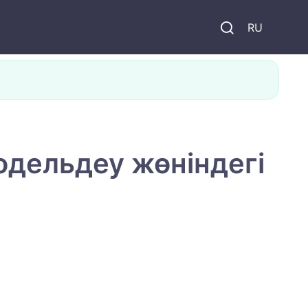
и
RU
дельдеу жөніндегі