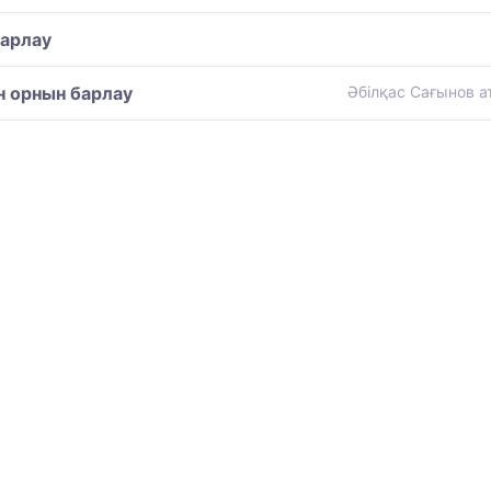
барлау
н орнын барлау
Әбілқас Сағынов 