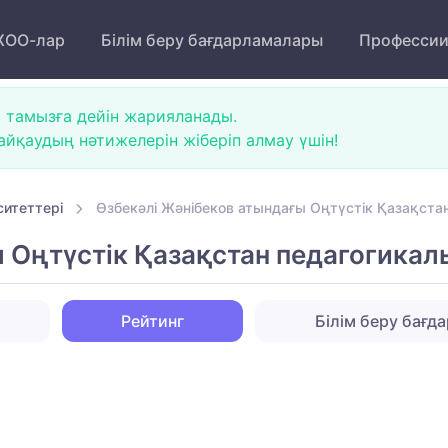
ОО-лар
Білім беру бағдарламалары
Професси
 тамызға дейін жарияланады.
йқаудың нәтижелерін жіберіп алмау үшін!
итеттері
Өзбекәлі Жәнібеков атындағы Оңтүстік Қазақстан
 Оңтүстік Қазақстан педагогикалы
Рейтинг
Білім беру бағд