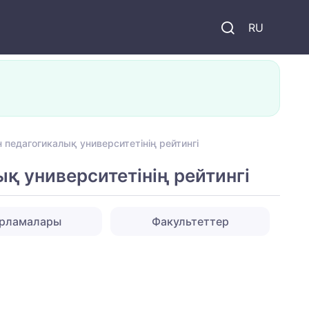
и
RU
 педагогикалық университетінің рейтингі
қ университетінің рейтингі
арламалары
Факультеттер