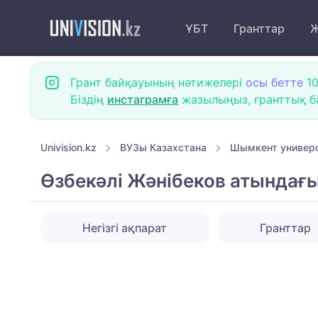
ҰБТ
Гранттар
Ж
Грант байқауының нәтижелері
осы бетте
10
Біздің
инстаграмға
жазылыңыз, гранттық ба
Univision.kz
ВУЗы Казахстана
Шымкент универс
Өзбекәлі Жәнібеков атындағы
Негізгі ақпарат
Гранттар