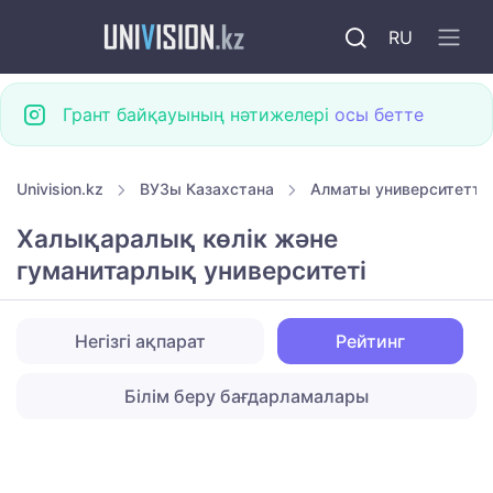
RU
Грант байқауының нәтижелері
осы бетте
Univision.kz
ВУЗы Казахстана
Алматы университетте
Халықаралық көлік және
гуманитарлық университеті
Негізгі ақпарат
Рейтинг
Білім беру бағдарламалары