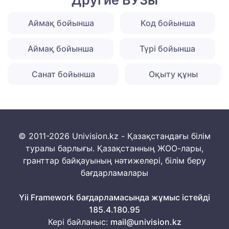
Другие ВУЗы
Аймақ бойынша
Код бойынша
Аймақ бойынша
Түрі бойынша
Санат бойынша
Оқыту құны
© 2011-2026 Univision.kz - Қазақстандағы білім
туралы барлығы. Қазақстанның ЖОО-лары,
гранттар байқауының нәтижелері, білім беру
бағдарламалары
Yii Framework бағдарламасында жұмыс істейді
185.4.180.95
Кері байланыс:
mail@univision.kz