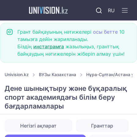
RU
Грант байқауының нәтижелері
осы бетте
10
тамызға дейін жарияланады.
Біздің
инстаграмға
жазылыңыз, гранттық
байқаудың нәтижелерін жіберіп алмау үшін!
Univision.kz
ВУЗы Казахстана
Нұра-Сұлтан/Астана ун
Дене шынықтыру және бұқаралық
спорт академиядағы білім беру
бағдарламалары
Негізгі ақпарат
Гранттар