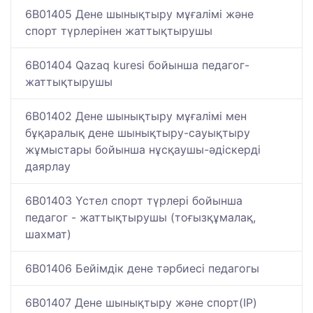
6B01405 Дене шынықтыру мұғалімі және
спорт түрлерінен жаттықтырушы
6B01404 Qazaq kuresi бойынша педагог-
жаттықтырушы
6B01402 Дене шынықтыру мұғалімі мен
бұқаралық дене шынықтыру-сауықтыру
жұмыстары бойынша нұсқаушы-әдіскерді
даярлау
6B01403 Үстел спорт түрлері бойынша
педагог - жаттықтырушы (тоғызқұмалақ,
шахмат)
6B01406 Бейімдік дене тәрбиесі педагогы
6B01407 Дене шынықтыру және спорт(IP)