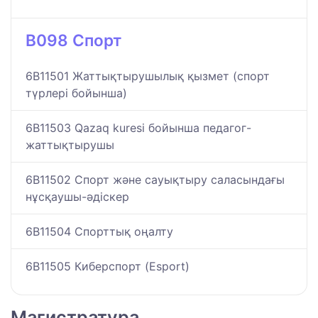
B098 Спорт
6B11501 Жаттықтырушылық қызмет (спорт
түрлері бойынша)
6B11503 Qazaq kuresi бойынша педагог-
жаттықтырушы
6B11502 Спорт және сауықтыру саласындағы
нұсқаушы-әдіскер
6B11504 Спорттық оңалту
6B11505 Киберспорт (Esport)
Магистратура