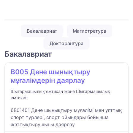
Бакалавриат
Магистратура
Докторантура
Бакалавриат
B005 Дене шынықтыру
мұғалімдерін даярлау
Шығармашылық емтихан және Шығармашылық
емтихан
6B01401 Дене шынықтыру мұғалімі мен ұлттық
спорт түрлері, спорт ойындары бойынша
жаттықтырушыны даярлау