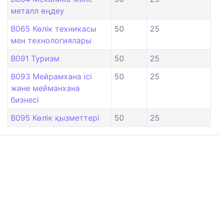
металл өңдеу
B065 Көлік техникасы
50
25
мен технологиялары
B091 Туризм
50
25
B093 Мейрамхана ісі
50
25
және мейманхана
бизнесі
B095 Көлік қызметтері
50
25