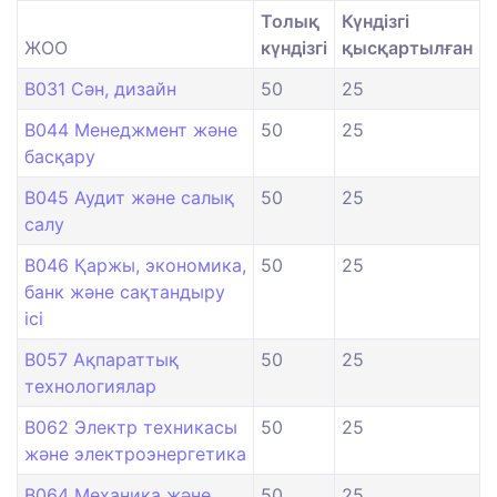
Толық
Күндізгі
ЖОО
күндізгі
қысқартылған
B031 Сән, дизайн
50
25
B044 Менеджмент және
50
25
басқару
B045 Аудит және салық
50
25
салу
B046 Қаржы, экономика,
50
25
банк және сақтандыру
ісі
B057 Ақпараттық
50
25
технологиялар
B062 Электр техникасы
50
25
және электроэнергетика
B064 Механика және
50
25