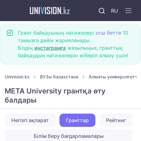
RU
Грант байқауының нәтижелері
осы бетте
10
тамызға дейін жарияланады.
Біздің
инстаграмға
жазылыңыз, гранттық
байқаудың нәтижелерін жіберіп алмау үшін!
Univision.kz
ВУЗы Казахстана
Алматы университетте
META University грантқа өту
балдары
Негізгі ақпарат
Гранттар
Рейтинг
Білім беру бағдарламалары