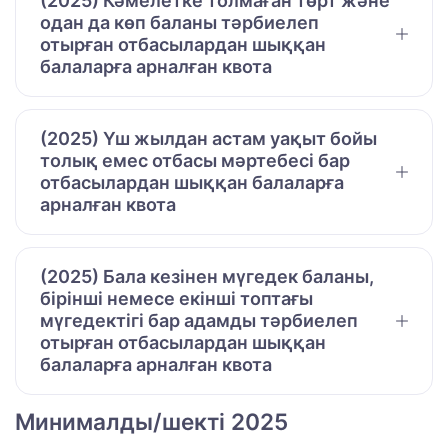
(2025) Кәмелетке толмаған төрт және
одан да көп баланы тәрбиелеп
отырған отбасылардан шыққан
балаларға арналған квота
(2025) Үш жылдан астам уақыт бойы
толық емес отбасы мәртебесі бар
отбасылардан шыққан балаларға
арналған квота
(2025) Бала кезінен мүгедек баланы,
бірінші немесе екінші топтағы
мүгедектігі бар адамды тәрбиелеп
отырған отбасылардан шыққан
балаларға арналған квота
Минималды/шекті 2025