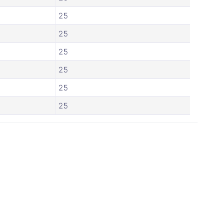
25
25
25
25
25
25