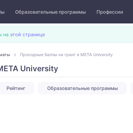
Зы
Образовательные программы
Профессии
ы на
этой странице
лматы
Проходные баллы на грант в META University
META University
Рейтинг
Образовательные программы