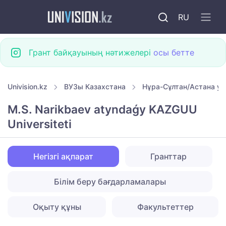
RU
Грант байқауының нәтижелері
осы бетте
Univision.kz
ВУЗы Казахстана
Нұра-Сұлтан/Астана ун
M.S. Narikbaev atyndaǵy KAZGUU
Universiteti
Негізгі ақпарат
Гранттар
Білім беру бағдарламалары
Оқыту құны
Факультеттер