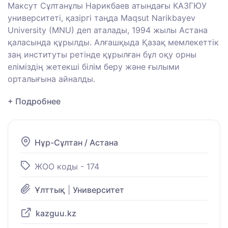
Максут Сұлтанұлы Нарикбаев атындағы КАЗГЮУ
университеті, қазіргі таңда Maqsut Narikbayev
University (MNU) деп аталады, 1994 жылы Астана
қаласында құрылды.
Алғашқыда Қазақ мемлекеттік
заң институты ретінде құрылған бұл оқу орны
еліміздің жетекші білім беру және ғылыми
орталығына айналды.
+ Подробнее
Нұр-Сұлтан / Астана
ЖОО коды - 174
Ұлттық
|
Университет
kazguu.kz