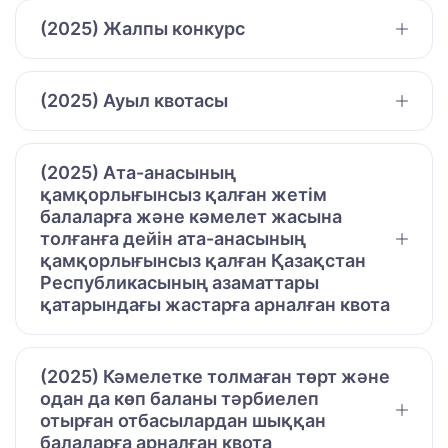
(2025) Жалпы конкурс
(2025) Ауыл квотасы
(2025) Ата-анасының
қамқорлығынсыз қалған жетім
балаларға және кәмелет жасына
толғанға дейін ата-анасының
қамқорлығынсыз қалған Қазақстан
Республикасының азаматтары
қатарындағы жастарға арналған квота
(2025) Кәмелетке толмаған төрт және
одан да көп баланы тәрбиелеп
отырған отбасылардан шыққан
балаларға арналған квота