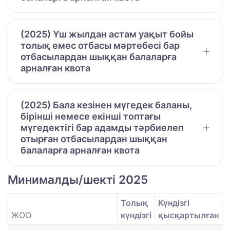
(2025) Үш жылдан астам уақыт бойы
толық емес отбасы мәртебесі бар
отбасылардан шыққан балаларға
арналған квота
(2025) Бала кезінен мүгедек баланы,
бірінші немесе екінші топтағы
мүгедектігі бар адамды тәрбиелеп
отырған отбасылардан шыққан
балаларға арналған квота
Минималды/шекті 2025
Толық
Күндізгі
ЖОО
күндізгі
қысқартылған