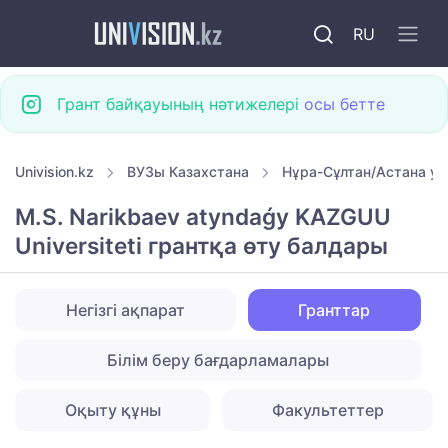
RU
Грант байқауының нәтижелері
осы бетте
Univision.kz
ВУЗы Казахстана
Нұра-Сұлтан/Астана ун
M.S. Narikbaev atyndaǵy KAZGUU
Universiteti грантқа өту балдары
Негізгі ақпарат
Гранттар
Білім беру бағдарламалары
Оқыту құны
Факультеттер