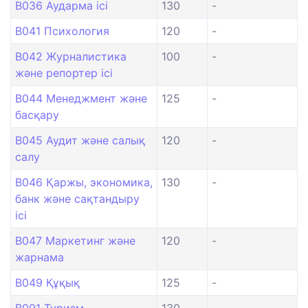
B036 Аударма ісі
130
-
B041 Психология
120
-
B042 Журналистика
100
-
және репортер ісі
B044 Менеджмент және
125
-
басқару
B045 Аудит және салық
120
-
салу
B046 Қаржы, экономика,
130
-
банк және сақтандыру
ісі
B047 Маркетинг және
120
-
жарнама
B049 Құқық
125
-