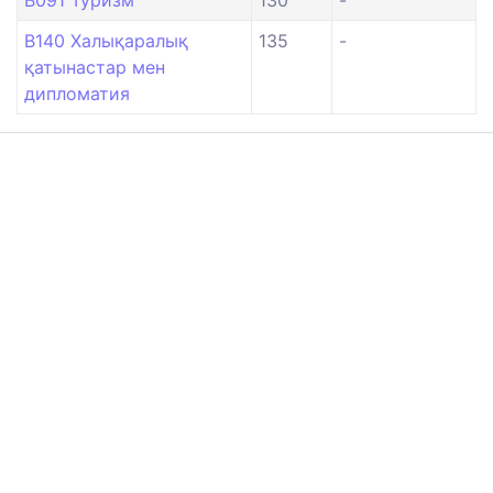
B091 Туризм
130
-
B140 Халықаралық
135
-
қатынастар мен
дипломатия