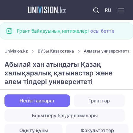
RU
Грант байқауының нәтижелері
осы бетте
Univision.kz
ВУЗы Казахстана
Алматы университетте
Абылай хан атындағы Қазақ
халықаралық қатынастар және
әлем тілдері университеті
Негізгі ақпарат
Гранттар
Білім беру бағдарламалары
Оқыту құны
Факультеттер