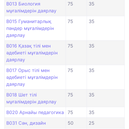
B013 Биология
75
35
мұғалімдерін даярлау
B015 Гуманитарлық
75
35
пәндер мұғалімдерін
даярлау
B016 Қазақ тілі мен
75
35
әдебиеті мұғалімдерін
даярлау
B017 Орыс тілі мен
75
35
әдебиеті мұғалімдерін
даярлау
B018 Шет тілі
75
35
мұғалімдерін даярлау
B020 Арнайы педагогика
75
35
B031 Сән, дизайн
50
25