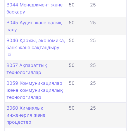
B044 Менеджмент және
50
25
басқару
B045 Аудит және салық
50
25
салу
B046 Қаржы, экономика,
50
25
банк және сақтандыру
ісі
B057 Ақпараттық
50
25
технологиялар
B059 Коммуникациялар
50
25
және коммуникациялық
технологиялар
B060 Химиялық
50
25
инженерия және
процестер