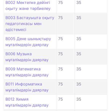
B002 Мектепке дейінгі
75
35
оқыту және тәрбиелеу
B003 Бастауышта оқыту
75
35
педагогикасы мен
әдістемесі
B005 Дене шынықтыру
75
35
мұғалімдерін даярлау
B006 Музыка
75
35
мұғалімдерін даярлау
B009 Математика
75
35
мұғалімдерін даярлау
B011 Информатика
75
35
мұғалімдерін даярлау
B012 Химия
75
35
мұғалімдерін даярлау