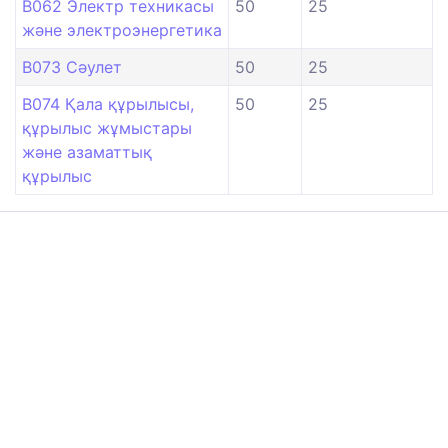
B062 Электр техникасы
50
25
және электроэнергетика
B073 Сәулет
50
25
B074 Қала құрылысы,
50
25
құрылыс жұмыстары
және азаматтық
құрылыс