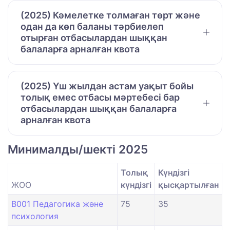
(2025) Кәмелетке толмаған төрт және
одан да көп баланы тәрбиелеп
отырған отбасылардан шыққан
балаларға арналған квота
(2025) Үш жылдан астам уақыт бойы
толық емес отбасы мәртебесі бар
отбасылардан шыққан балаларға
арналған квота
Минималды/шекті 2025
Толық
Күндізгі
ЖОО
күндізгі
қысқартылған
B001 Педагогика және
75
35
психология