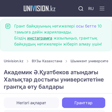
RU
Грант байқауының нәтижелері
осы бетте
10
тамызға дейін жарияланады.
Біздің
инстаграмға
жазылыңыз, гранттық
байқаудың нәтижелерін жіберіп алмау үшін!
Univision.kz
ВУЗы Казахстана
Шымкент университетт
Академик Ә.Қуатбеков атындағы
Халықтар достығы университетіне
грантқа өту балдары
Негізгі ақпарат
Гранттар