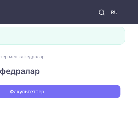
и
RU
тер мен кафедралар
афедралар
Факультеттер