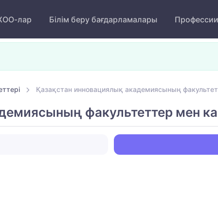
ОО-лар
Білім беру бағдарламалары
Професси
еттері
Қазақстан инновациялық академиясының факультет
адемиясының факультеттер мен к