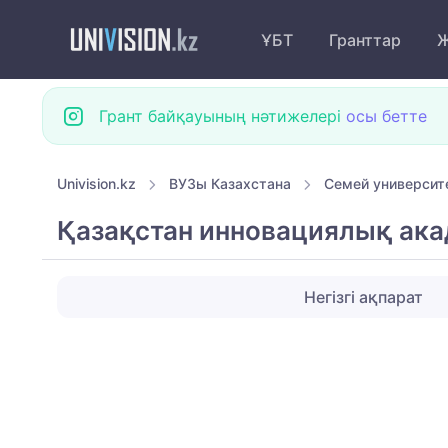
ҰБТ
Гранттар
Ж
Грант байқауының нәтижелері
осы бетте
Univision.kz
ВУЗы Казахстана
Семей университ
Қазақстан инновациялық ак
Негізгі ақпарат