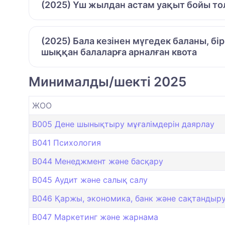
(2025) Үш жылдан астам уақыт бойы то
(2025) Бала кезінен мүгедек баланы, бі
шыққан балаларға арналған квота
Минималды/шекті 2025
ЖОО
B005 Дене шынықтыру мұғалімдерін даярлау
B041 Психология
B044 Менеджмент және басқару
B045 Аудит және салық салу
B046 Қаржы, экономика, банк және сақтандыру 
B047 Маркетинг және жарнама