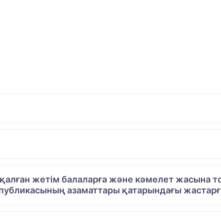
алған жетім балаларға және кәмелет жасына то
публикасының азаматтары қатарындағы жастарға