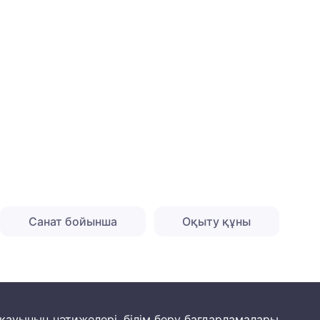
Санат бойынша
Оқыту құны
йқауының нәтижелері, білім беру бағдарламалары