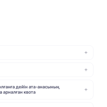
лғанға дейін ата-анасының
 арналған квота