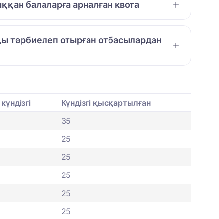
ққан балаларға арналған квота
амды тәрбиелеп отырған отбасылардан
күндізгі
Күндізгі қысқартылған
35
25
25
25
25
25