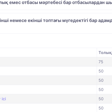
лық емес отбасы мәртебесі бар отбасылардан шы
рінші немесе екінші топтағы мүгедектігі бар ад
Толық 
75
50
50
50
ісі
50
50