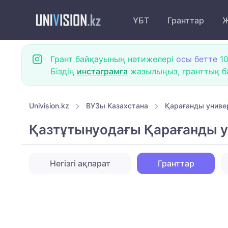
ҰБТ
Гранттар
Ж
Грант байқауының нәтижелері
осы бетте
10
Біздің
инстаграмға
жазылыңыз, гранттық ба
Univision.kz
ВУЗы Казахстана
Қарағанды униве
Қазтұтынуодағы Қарағанды у
Негізгі ақпарат
Гранттар