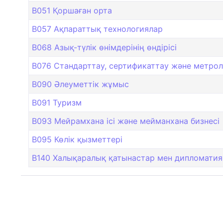
B051 Қоршаған орта
B057 Ақпараттық технологиялар
B068 Азық-түлік өнімдерінің өндірісі
B076 Стандарттау, сертификаттау және метрол
B090 Әлеуметтік жұмыс
B091 Туризм
B093 Мейрамхана ісі және мейманхана бизнесі
B095 Көлік қызметтері
B140 Халықаралық қатынастар мен дипломатия