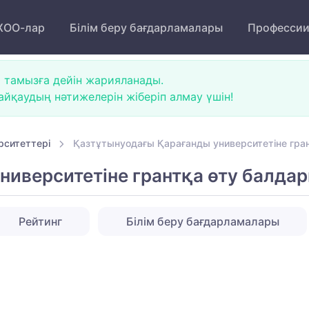
ОО-лар
Білім беру бағдарламалары
Професси
 тамызға дейін жарияланады.
йқаудың нәтижелерін жіберіп алмау үшін!
рситеттері
Қазтұтынуодағы Қарағанды университетіне гра
ниверситетіне грантқа өту балда
Рейтинг
Білім беру бағдарламалары