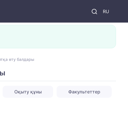
и
RU
нтқа өту балдары
ры
Оқыту құны
Факультеттер