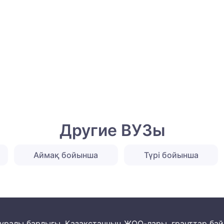
Другие ВУЗы
Аймақ бойынша
Түрі бойынша
м туралы барлығы. Қазақстанның ЖОО-лары, гранттар ба