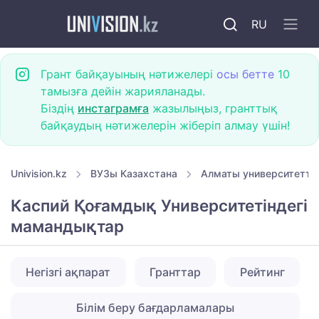
RU
Грант байқауының нәтижелері
осы бетте
10
тамызға дейін жарияланады.
Біздің
инстаграмға
жазылыңыз, гранттық
байқаудың нәтижелерін жіберіп алмау үшін!
Univision.kz
ВУЗы Казахстана
Алматы университетте
Каспий Қоғамдық Университетіндегі
мамандықтар
Негізгі ақпарат
Гранттар
Рейтинг
Білім беру бағдарламалары