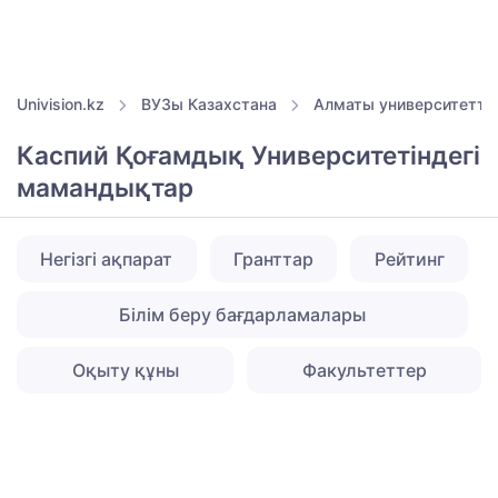
Univision.kz
ВУЗы Казахстана
Алматы университетте
Каспий Қоғамдық Университетіндегі
мамандықтар
Негізгі ақпарат
Гранттар
Рейтинг
Білім беру бағдарламалары
Оқыту құны
Факультеттер