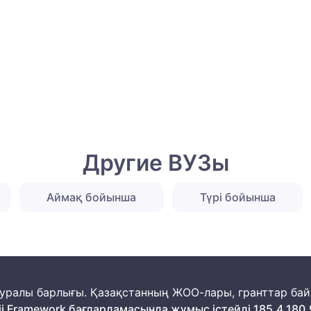
Другие ВУЗы
Аймақ бойынша
Түрі бойынша
м туралы барлығы. Қазақстанның ЖОО-лары, гранттар ба
ii Framework бағдарламасында жұмыс істейді 185.4.180.