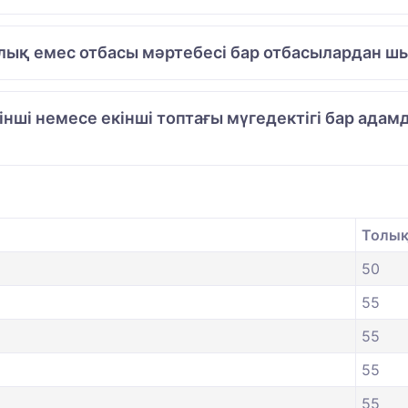
лық емес отбасы мәртебесі бар отбасылардан шы
рінші немесе екінші топтағы мүгедектігі бар ад
Толық 
50
55
55
55
55