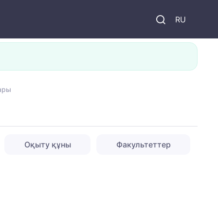
и
RU
ары
Оқыту құны
Факультеттер