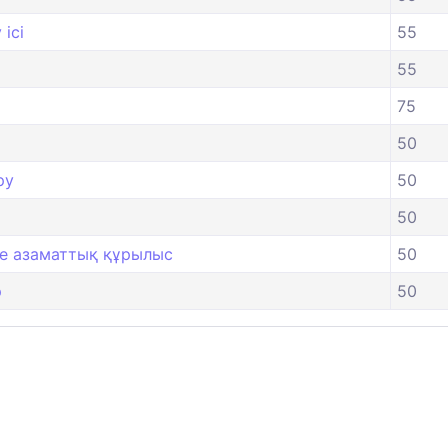
ісі
55
55
75
50
ру
50
50
е азаматтық құрылыс
50
р
50