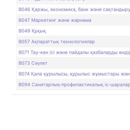
B046 Қаржы, экономика, банк және сақтандыру 
B047 Маркетинг және жарнама
B049 Құқық
B057 Ақпараттық технологиялар
B071 Тау-кен ісі және пайдалы қазбаларды өнді
B073 Сәулет
B074 Қала құрылысы, құрылыс жұмыстары жән
B094 Санитарлық-профилактикалық іс-шарала