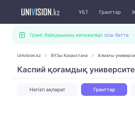
ҰБТ
Гранттар
Ж
Грант байқауының нәтижелері
осы бетте
Univision.kz
ВУЗы Казахстана
Алматы универси
Каспий қоғамдық университет
Негізгі ақпарат
Гранттар