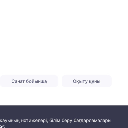
Санат бойынша
Оқыту құны
йқауының нәтижелері, білім беру бағдарламалары
95