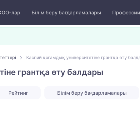
ОО-лар
Білім беру бағдарламалары
Професси
теттері
Каспий қоғамдық университетіне грантқа өту балд
іне грантқа өту балдары
Рейтинг
Білім беру бағдарламалары