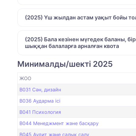
(2025) Үш жылдан астам уақыт бойы то
(2025) Бала кезінен мүгедек баланы, бі
шыққан балаларға арналған квота
Минималды/шекті 2025
ЖОО
B031 Сән, дизайн
B036 Аударма ісі
B041 Психология
B044 Менеджмент және басқару
B045 Аудит және салық салу