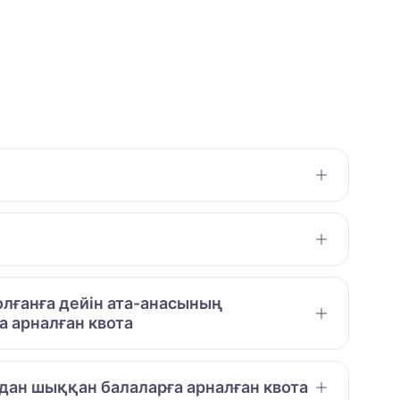
лғанға дейін ата-анасының
 арналған квота
дан шыққан балаларға арналған квота