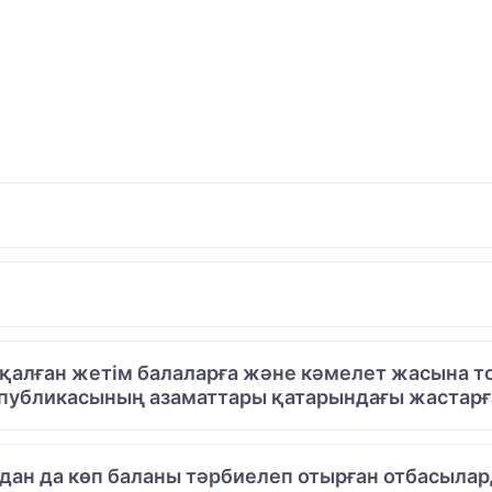
алған жетім балаларға және кәмелет жасына то
публикасының азаматтары қатарындағы жастарға
одан да көп баланы тәрбиелеп отырған отбасылар