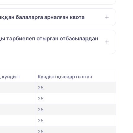
ққан балаларға арналған квота
амды тәрбиелеп отырған отбасылардан
күндізгі
Күндізгі қысқартылған
25
25
25
25
25