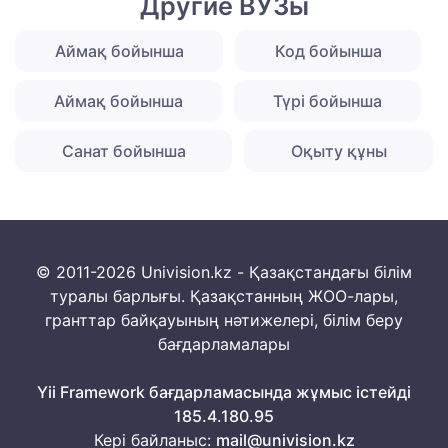
Другие ВУЗы
Аймақ бойынша
Код бойынша
Аймақ бойынша
Түрі бойынша
Санат бойынша
Оқыту құны
© 2011-2026 Univision.kz - Қазақстандағы білім
туралы барлығы. Қазақстанның ЖОО-лары,
гранттар байқауының нәтижелері, білім беру
бағдарламалары
Yii Framework бағдарламасында жұмыс істейді
185.4.180.95
Кері байланыс:
mail@univision.kz