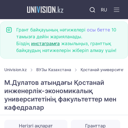
RU
Грант байқауының нәтижелері
осы бетте
10
тамызға дейін жарияланады.
Біздің
инстаграмға
жазылыңыз, гранттық
байқаудың нәтижелерін жіберіп алмау үшін!
Univision.kz
ВУЗы Казахстана
Қостанай университетт
М.Дулатов атындағы Қостанай
инженерлік-экономикалық
университетінің факультеттер мен
кафедралар
Негізгі ақпарат
Гранттар