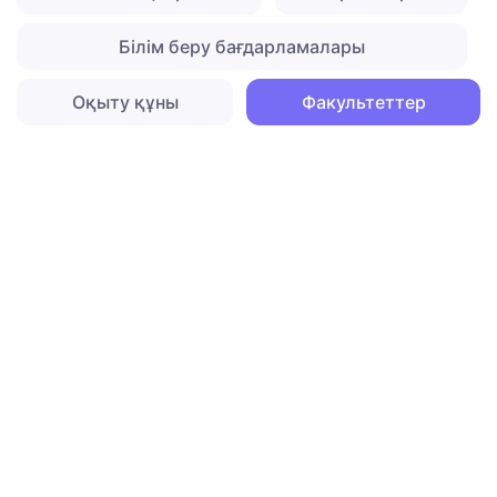
Білім беру бағдарламалары
Оқыту құны
Факультеттер