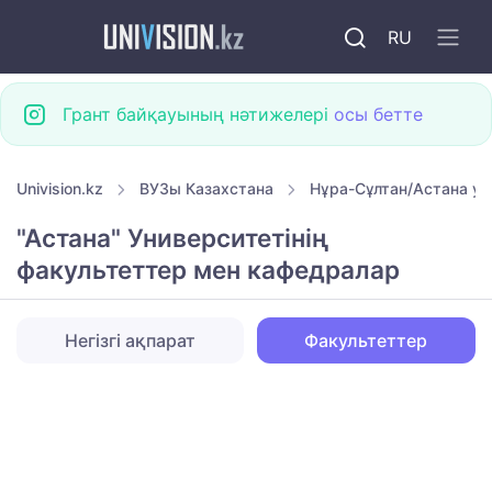
RU
Грант байқауының нәтижелері
осы бетте
Univision.kz
ВУЗы Казахстана
Нұра-Сұлтан/Астана ун
"Астана" Университетінің
факультеттер мен кафедралар
Негізгі ақпарат
Факультеттер