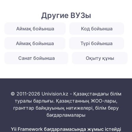
Другие ВУЗы
Аймақ бойынша
Код бойынша
Аймақ бойынша
Түрі бойынша
Санат бойынша
Оқыту құны
© 2011-2026 Univision.kz - Қазақстандағы білім
туралы барлығы. Қазақстанның ЖОО-лары,
гранттар байқауының нәтижелері, білім беру
бағдарламалары
Yii Framework бағдарламасында жұмыс істейді