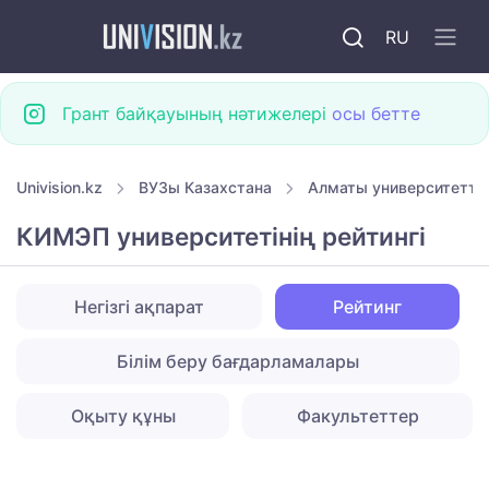
RU
Грант байқауының нәтижелері
осы бетте
Univision.kz
ВУЗы Казахстана
Алматы университетте
КИМЭП университетінің рейтингі
Негізгі ақпарат
Рейтинг
Білім беру бағдарламалары
Оқыту құны
Факультеттер