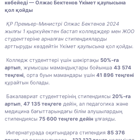
көбейеді — Олжас Бектенов Үкімет қаулысына
қол қойды
ҚР Премьер-Министрі Олжас Бектенов 2024
жылғы 1 қыркүйектен бастап колледждер мен ЖОО
студенттеріне арналған стипендияларды
арттыруды көздейтін Үкімет қаулысына қол қойды.
Колледж студенттері үшін шәкіртақы
50%-ға
артып
, жұмысшы мамандықтары бойынша
43 574
теңгені,
орта буын мамандары үшін
41 896 теңгені
құрайтын болады.
Бакалавриат студенттерінің стипендиясы
20%-ға
артып
,
47 135 теңгеге
дейін, ал педагогика және
медицина бағыттарындағы білім алушылардың
стипендиясы
75 600 теңгеге дейін
ұлғаяды.
Интернатурада оқитындарға стипендия
85 376