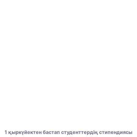
1 қыркүйектен бастап студенттердің стипендиясы