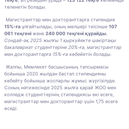
теңге
, ал резидентурада –
123 122 теңге
көлемінде
төленетін болады.
Магистранттар мен докторанттарға стипендия
15%-ға
ұлғайтылады, оның мөлшері тиісінше
107
061 теңгені
және
240 000 теңгені құрайды.
Сондай-ақ 2025 жылғы 1 қыркүйекте шәкіртақы
бакалавриат студенттеріне 20%-ға, магистранттар
мен докторанттарға 15%-ға көбейетін болады.
Жалпы, Мемлекет басшысының тапсырмасы
бойынша 2020 жылдан бастап стипендияны
көбейту бойынша жоспарлы жұмыс жүргізілуде.
Соның нәтижесінде 2025 жылға қарай ЖОО мен
колледж студенттерінің стипендиясы екі есеге,
магистранттар мен докторанттар үшін 1,75 есеге
өседі.