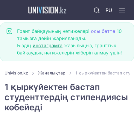
RU
Грант байқауының нәтижелері
осы бетте
10
тамызға дейін жарияланады.
Біздің
инстаграмға
жазылыңыз, гранттық
байқаудың нәтижелерін жіберіп алмау үшін!
Univision.kz
Жаңалықтар
1 қыркүйектен бастап студ
1 қыркүйектен бастап
студенттердің стипендиясы
көбейеді