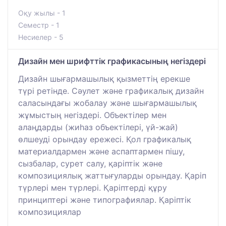
Оқу жылы - 1
Семестр - 1
Несиелер - 5
Дизайн мен шрифттік графикасының негіздері
Дизайн шығармашылық қызметтің ерекше
түрі ретінде. Сәулет және графикалық дизайн
саласындағы жобалау және шығармашылық
жұмыстың негіздері. Объектілер мен
алаңдарды (жиһаз объектілері, үй-жай)
өлшеуді орындау ережесі. Қол графикалық
материалдармен және аспаптармен пішу,
сызбалар, сурет салу, қаріптік және
композициялық жаттығуларды орындау. Қаріп
түрлері мен түрлері. Қаріптерді құру
принциптері және типографиялар. Қаріптік
композициялар