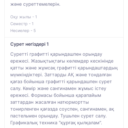
және суреттемелерін.
Оқу жылы - 1
Семестр - 1
Несиелер - 5
Сурет негіздері 1
Суретті графитті қарындашпен орындау
ережесі. Жазықтықтағы көлемдер кескінінде
қатты және жұмсақ графитті қарындаштардың
мүмкіндіктері. Заттарды АҚ және тондалған
қағаз бойынша графитті қарындашпен сурет
салу. Көмір және сангинамен жұмыс істеу
ережесі. Формасы бойынша қарапайым
заттардан жасалған натюрмортты
тонирленген қағазда соуспен, сангинамен, ақ
пастельмен орындау. Тушьпен сурет салу.
Графикалық техника "құрғақ қылқалам".