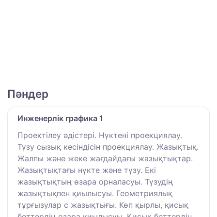
Пәндер
Инженерлік графика 1
Проектілеу әдістері. Нүктені проекциялау.
Түзу сызық кесіндісін проекциялау. Жазықтық.
Жалпы және жеке жағдайдағы жазықтықтар.
Жазықтықтағы нүкте және түзу. Екі
жазықтықтың өзара орналасуы. Түзудің
жазықтықпен қиылысуы. Геометриялық
тұрғызулар с жазықтығы. Көп қырлы, қисық
беттердің өзара қиылысуы. Қисық беттердің