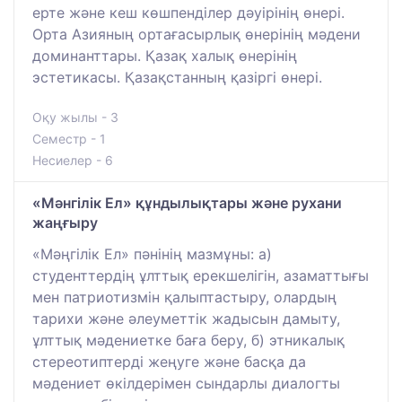
ерте және кеш көшпенділер дәуірінің өнері.
Орта Азияның ортағасырлық өнерінің мәдени
доминанттары. Қазақ халық өнерінің
эстетикасы. Қазақстанның қазіргі өнері.
Оқу жылы - 3
Семестр - 1
Несиелер - 6
«Мәнгілік Ел» құндылықтары және рухани
жаңғыру
«Мәңгілік Ел» пәнінің мазмұны: а)
студенттердің ұлттық ерекшелігін, азаматтығы
мен патриотизмін қалыптастыру, олардың
тарихи және әлеуметтік жадысын дамыту,
ұлттық мәдениетке баға беру, б) этникалық
стереотиптерді жеңуге және басқа да
мәдениет өкілдерімен сындарлы диалогты