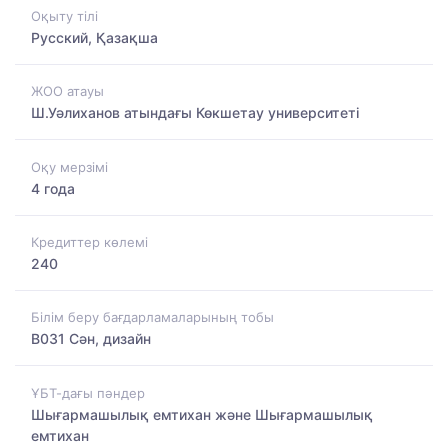
Оқыту тілі
Русский, Қазақша
ЖОО атауы
Ш.Уәлиханов атындағы Көкшетау университетi
Оқу мерзімі
4 года
Кредиттер көлемі
240
Білім беру бағдарламаларының тобы
B031 Сән, дизайн
ҰБТ-дағы пәндер
Шығармашылық емтихан және Шығармашылық
емтихан