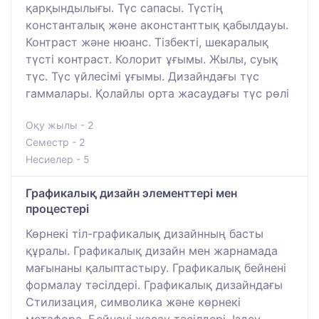
қарқындылығы. Түс сапасы. Түстің
константалық және аконстанттық қабылдауы.
Контраст және нюанс. Тізбекті, шекаралық
түсті контраст. Колорит ұғымы. Жылы, суық
түс. Түс үйлесімі ұғымы. Дизайндағы түс
гаммалары. Қолайлы орта жасаудағы түс рөлі
Оқу жылы - 2
Семестр - 2
Несиелер - 5
Графикалық дизайн элементтері мен
процестері
Көрнекі тіл-графикалық дизайнның басты
құралы. Графикалық дизайн мен жарнамада
мағынаны қалыптастыру. Графикалық бейнені
формалау тәсілдері. Графикалық дизайндағы
Стилизация, символика және көрнекі
метафора. Бейнені жасау тәсілдері. Іздеу-