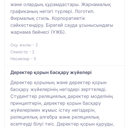
және олардың құрамдастары. Жарнамалық
графиканың негізгі түрлері. Логотип.
Фирмалық стиль. Корпоративтік
сәйкестендіру. Бірегей сауда ұсынысындағы
жарнама бейнесі (ҰЖБ).
Оқу жылы - 2
Семестр - 2
Несиелер - 5
Деректер қорын басқару жүйелері
Деректер қорының және деректер қорын
басқару жүйелерінің негіздері зерттеледі.
Студенттер реляциялық деректер моделінің
принциптерін, деректер қорын басқару
жүйелерімен жұмыс істеу негіздерін,
реляциялық алгебра және реляциялық
есептеуді білуі тиіс. Деректер қорын құруды,