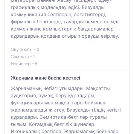
графикалық модельдеу әдісі. Визуалды
коммуникация белгілерін, логотиптерді,
фирмалық белгілерді, тауарды немесе өнімді
қолмен және компьютерлік бағдарламалар
құралдарын қолдана отырып орауды әзірлеу.
Оқу жылы - 2
Семестр - 2
Несиелер - 5
Жарнама және баспа кестесі
Жарнаманың негізгі ұғымдары. Мақсатты
аудитория, аумақ, беру құралдары,
функциялары мен мақсаттары бойынша
жарнамаларды жіктеу. Визуалды тілдің негізгі
құралдары. Семиотика-белгілер туралы
ғылым. Қоғамдық белгілік жүйелер.
Иконикалық белгілер. Жарнамалық бейнелер