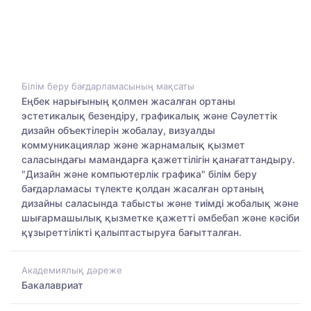
Білім беру бағдарламасының мақсаты
Еңбек нарығының қолмен жасалған ортаны
эстетикалық безендіру, графикалық және Сәулеттік
дизайн объектілерін жобалау, визуалды
коммуникациялар және жарнамалық қызмет
саласындағы мамандарға қажеттілігін қанағаттандыру.
"Дизайн және компьютерлік графика" білім беру
бағдарламасы түлекте қолдан жасалған ортаның
дизайны саласында табысты және тиімді жобалық және
шығармашылық қызметке қажетті әмбебап және кәсіби
құзыреттілікті қалыптастыруға бағытталған.
Академиялық дәреже
Бакалавриат