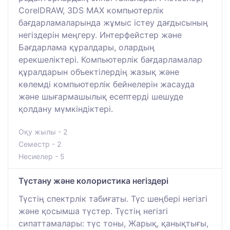
CorelDRAW, 3DS MAX компьютерлік
бағдарламаларында жұмыс істеу дағдысының
негіздерін меңгеру. Интерфейстер және
Бағдарлама құралдары, олардың
ерекшеліктері. Компьютерлік бағдарламалар
құралдарын объектілердің жазық және
көлемді компьютерлік бейнелерін жасауда
және шығармашылық есептерді шешуде
қолдану мүмкіндіктері.
Оқу жылы - 2
Семестр - 2
Несиелер - 5
Түстану және колористика негіздері
Түстің спектрлік табиғаты. Түс шеңбері негізгі
және қосымша түстер. Түстің негізгі
сипаттамалары: түс тоны, Жарық, қанықтығы,