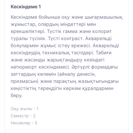
Кескіндеме 1
Кескіндеме бойынша оқу және шығармашылық
жұмыстар, олардың міндеттері мен
ерекшеліктері. Түстік гамма және колорит
туралы түсінік. Түсті контраст. Акварельді
бояулармен жұмыс істеу ережесі. Акварельді
кескіндеудің техникалық тәсілдері. Табиғи
және жасанды жарықтандыру кезіндегі
натюрморт кескіндемесі. Әртүрлі формадағы
заттардың көлемін (айналу денесін,
призмасын) және парақтың жазықтығындағы
кеңістіктің тереңдігін көркем құралдармен
беру.
Оқу жылы - 1
Семестр - 2
Несиелер - 5