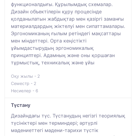
функционалдығы. Құрылымдық схемалар.
Дизайн объектілерін құру процесінде
қолданылатын жабдықтар мен қазіргі заманғы
материалдардың жіктелуі мен сипаттамалары.
Эргономиканың ғылым ретіндегі мақсаттары
мен міндеттері. Орта кеңістікті
ұйымдастырудың эргономикалық
принциптері. Адамның және оны қоршаған
тұрмыстық, техникалық және ұйы
Оқу жылы - 2
Семестр - 2
Несиелер - 6
Түстану
Дизайндағы түс. Түстанудың негізгі теориялық
түсініктері мен терминдері; әртүрлі
мәдениеттегі мәдени-тарихи түстік