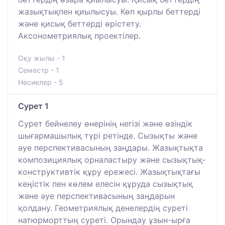
жазықтықпен қиылысуы. Көп қырлы беттерді
және қисық беттерді өрістету.
Аксонометриялық проектілер.
Оқу жылы - 1
Семестр - 1
Несиелер - 5
Сурет 1
Сурет бейнелеу өнерінің негізі және өзіндік
шығармашылық түрі ретінде. Сызықты және
әуе перспективасының заңдары. Жазықтықта
композициялық орналастыру және сызықтық-
конструктивтік құру ережесі. Жазықтықтағы
кеңістік пен көлем елесін құруда сызықтық
және әуе перспективасының заңдарын
қолдану. Геометриялық денелердің суреті
натюрморттың суреті. Орындау ұзын-ырға