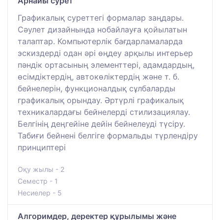
Арнайы сурет
Графикалық суреттегі формалар заңдары.
Сәулет дизайнында нобайлауға қойылатын
талаптар. Компьютерлік бағдарламаларда
эскиздерді одан әрі өңдеу арқылы интерьер
пәндік ортасының элементтері, адамдардың,
өсімдіктердің, автокөліктердің және т. б.
бейнелерін, функционалдық сұлбаларды
графикалық орындау. Әртүрлі графикалық
техникалардағы бейнелерді стилизациялау.
Белгінің деңгейіне дейін бейнелеуді түсіру.
Табиғи бейнені белгіге формальды түрлендіру
принциптері
Оқу жылы - 2
Семестр - 1
Несиелер - 5
Алгоримдер, деректер құрылымы және