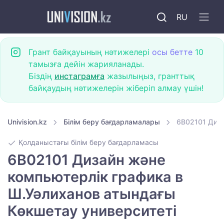
RU
Грант байқауының нәтижелері
осы бетте
10
тамызға дейін жарияланады.
Біздің
инстаграмға
жазылыңыз, гранттық
байқаудың нәтижелерін жіберіп алмау үшін!
Univision.kz
Білім беру бағдарламалары
6B02101 Диза
Қолданыстағы білім беру бағдарламасы
6B02101 Дизайн және
компьютерлік графика в
Ш.Уәлиханов атындағы
Көкшетау университетi