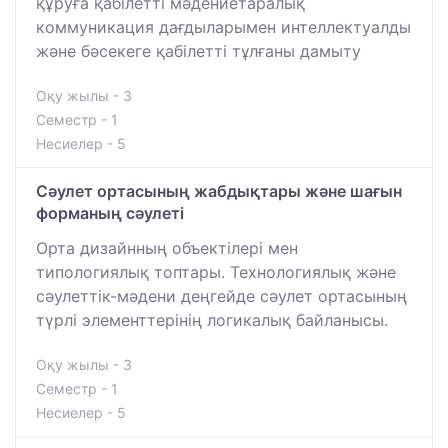
құруға қабілетті мәдениетаралық
коммуникация дағдыларымен интеллектуалды
және бәсекеге қабілетті тұлғаны дамыту
Оқу жылы - 3
Семестр - 1
Несиелер - 5
Сәулет ортасының жабдықтары және шағын
форманың сәулеті
Орта дизайнның объектілері мен
типологиялық топтары. Технологиялық және
сәулеттік-мәдени деңгейде сәулет ортасының
түрлі элементтерінің логикалық байланысы.
Оқу жылы - 3
Семестр - 1
Несиелер - 5