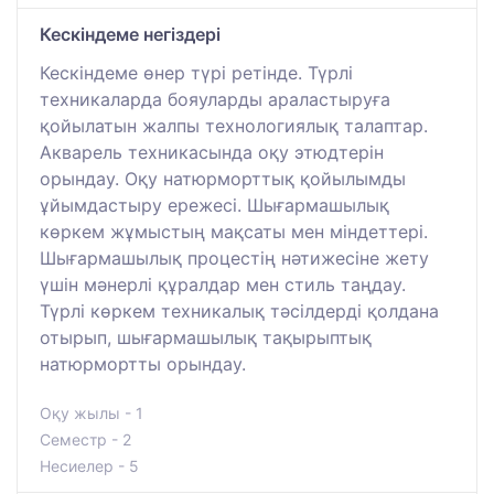
Кескіндеме негіздері
Кескіндеме өнер түрі ретінде. Түрлі
техникаларда бояуларды араластыруға
қойылатын жалпы технологиялық талаптар.
Акварель техникасында оқу этюдтерін
орындау. Оқу натюрморттық қойылымды
ұйымдастыру ережесі. Шығармашылық
көркем жұмыстың мақсаты мен міндеттері.
Шығармашылық процестің нәтижесіне жету
үшін мәнерлі құралдар мен стиль таңдау.
Түрлі көркем техникалық тәсілдерді қолдана
отырып, шығармашылық тақырыптық
натюрмортты орындау.
Оқу жылы - 1
Семестр - 2
Несиелер - 5