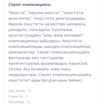
Сәулет композициясы
"Кеңістік", "көркем кеңістік", "кеңістіктік
архетиптер", "кеңістіктік дене"ұғымдары.
Көркем кеңістіктің қасиеттері-шекарасы,
ұзындығы, тығыздығы. Еуропалық
архитектурадағы "алаң және монумент"
композициялық қабылдауы. Кеңістіктік
композицияларды шешудің композициялық
ерекшеліктері. Сәулет композициясындағы
фактуралар мен текстуралар.
Архитектуралық формалардың жарықтық
үлгілеу. Ауа болашағы және оның
заңдылықтары. Сәулет композициясындағы
кеңістіктегі адам фигурасының бейнесі.
Оқу жылы - 2
Семестр - 1
Несиелер - 5