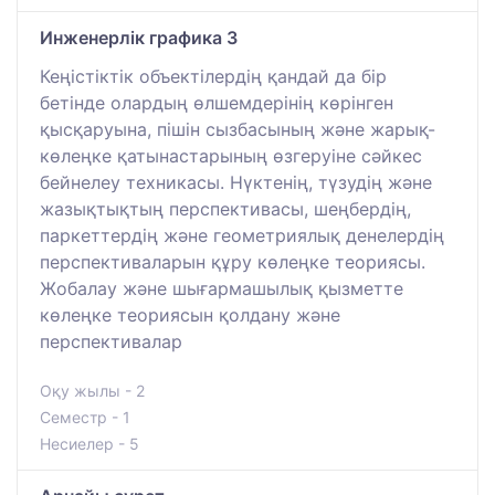
Инжeнерлік графика 3
Кеңістіктік объектілердің қандай да бір
бетінде олардың өлшемдерінің көрінген
қысқаруына, пішін сызбасының және жарық-
көлеңке қатынастарының өзгеруіне сәйкес
бейнелеу техникасы. Нүктенің, түзудің және
жазықтықтың перспективасы, шеңбердің,
паркеттердің және геометриялық денелердің
перспективаларын құру көлеңке теориясы.
Жобалау және шығармашылық қызметте
көлеңке теориясын қолдану және
перспективалар
Оқу жылы - 2
Семестр - 1
Несиелер - 5