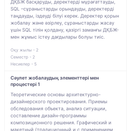
ДҚБЖ басқаруды, деректерді мұрағаттауды,
SQL –сұраныстарды орындауды, деректерді
таңдауды, іздеуді білуі керек. Деректер қорын
жобалау және әзірлеу, сұраныстарды жасау
үшін SQL тілін қолдану, қазіргі заманғы ДҚБЖ-
мен жұмыс істеу дағдылары болуы тиіс.
Оқу жылы - 2
Семестр - 2
Несиелер - 5
Сәулет жобалаудың элементтері мен
процестері 1
Теоретические основы архитектурно-
дизайнерского проектирования. Приемы
обследования объекта, анализ ситуации,
составление дизайн-программы
композиционного решения. Графический и
макетный (традиционный и с применением