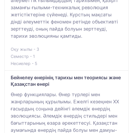
әлеуметтік ғылымдардың тарихымен, қазіргі
заманғы ғылыми-техникалық революция
жетістіктеріне сүйенеді. Курстың мақсаты
дінді әлеуметтік феномен ретінде объективті
зерттеуді, оның пайда болуын зерттеуді,
тарихи эволюцияны қамтиды.
Оқу жылы - 3
Семестр - 1
Несиелер - 5
Бейнелеу өнерінің тарихы мен теориясы және
Қазақстан өнері
Өнер функциялары. Өнер түрлері мен
жанрларының құрылымы. Ежелгі кезеңнен ХХ
ғасырдың соңына дейінгі әлемдік өнердің
эволюциясы. Әлемдік өнердің стильдері мен
бағыттарының өзара әрекеттесуі. Қазақстан
аумағында өнердің пайда болуы мен дамуы-