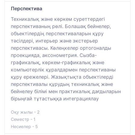
Перспектива
Техникалық және көркем суреттердегі
перспективаның рөлі. Болашақ бейнелер,
объектілердің перспективаларын құру
тәсілдері, интерьер және экстерьер
перспективасы. Көлеңкелер ортогоналды
проекцияда, аксонометрия. Сызба-
графикалық, көркем-графикалық және
компьютерлік құралдармен перспективаны
құру ережелері. Жазықтықта объектілерді
перспективалы құрудың техникалық және
бейнелеу білімі мен практикалық дағдыларын
бірыңғай тұтастыққа интеграциялау
Оқу жылы - 2
Семестр - 1
Несиелер - 5