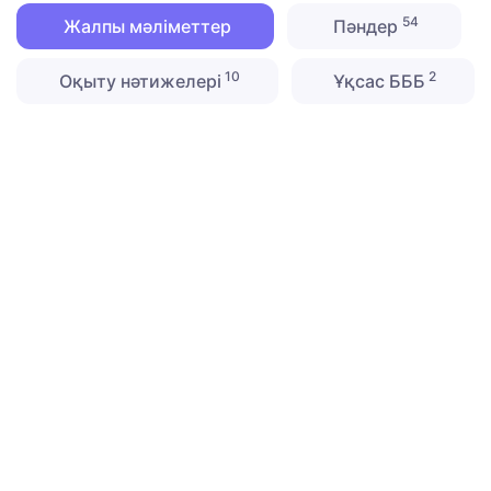
54
Жалпы мәліметтер
Пәндер
10
2
Оқыту нәтижелері
Ұқсас БББ