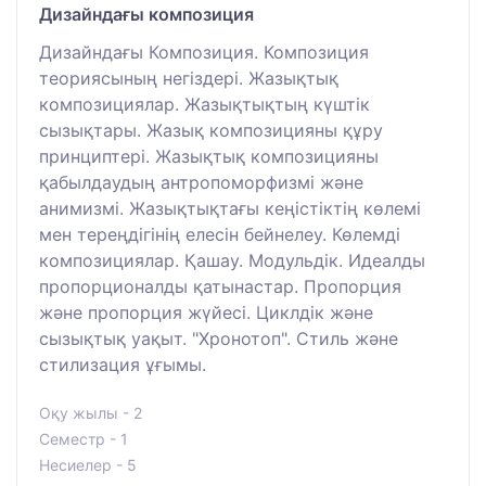
Дизайндағы композиция
Дизайндағы Композиция. Композиция
теориясының негіздері. Жазықтық
композициялар. Жазықтықтың күштік
сызықтары. Жазық композицияны құру
принциптері. Жазықтық композицияны
қабылдаудың антропоморфизмі және
анимизмі. Жазықтықтағы кеңістіктің көлемі
мен тереңдігінің елесін бейнелеу. Көлемді
композициялар. Қашау. Модульдік. Идеалды
пропорционалды қатынастар. Пропорция
және пропорция жүйесі. Циклдік және
сызықтық уақыт. "Хронотоп". Стиль және
стилизация ұғымы.
Оқу жылы - 2
Семестр - 1
Несиелер - 5