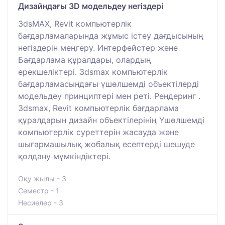
Дизайндағы 3D модельдеу негіздері
3dsMAX, Revit компьютерлік
бағдарламаларында жұмыс істеу дағдысының
негіздерін меңгеру. Интерфейстер және
Бағдарлама құралдары, олардың
ерекшеліктері. 3dsmax компьютерлік
бағдарламасындағы үшөлшемді объектілерді
модельдеу принциптері мен реті. Рендеринг .
3dsmax, Revit компьютерлік бағдарлама
құралдарын дизайн объектілерінің Үшөлшемді
компьютерлік суреттерін жасауда және
шығармашылық жобалық есептерді шешуде
қолдану мүмкіндіктері.
Оқу жылы - 3
Семестр - 1
Несиелер - 3