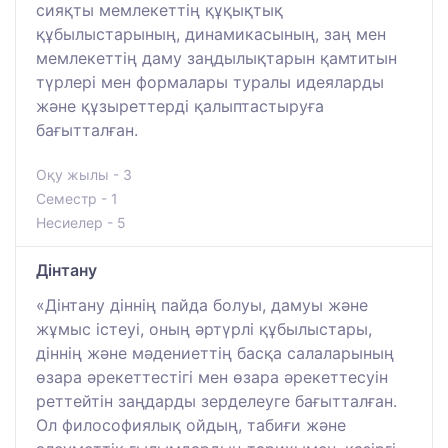
сияқты мемлекеттің құқықтық
құбылыстарының, динамикасының, заң мен
мемлекеттің даму заңдылықтарын қамтитын
түрлері мен формалары туралы идеяларды
және құзыреттерді қалыптастыруға
бағытталған.
Оқу жылы - 3
Семестр - 1
Несиелер - 5
Дінтану
«Дінтану діннің пайда болуы, дамуы және
жұмыс істеуі, оның әртүрлі құбылыстары,
діннің және мәдениеттің басқа салаларының
өзара әрекеттестігі мен өзара әрекеттесуін
реттейтін заңдарды зерделеуге бағытталған.
Ол философиялық ойдың, табиғи және