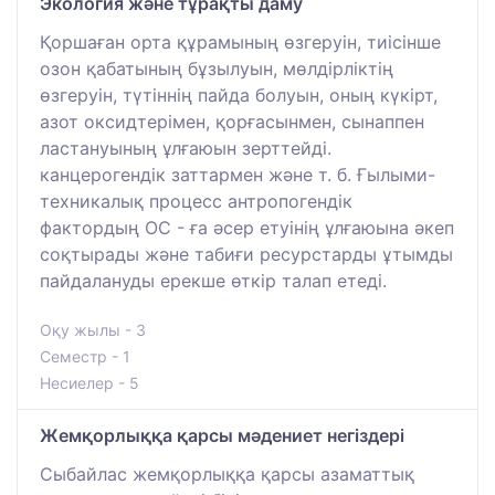
Экология және тұрақты даму
Қоршаған орта құрамының өзгеруін, тиісінше
озон қабатының бұзылуын, мөлдірліктің
өзгеруін, түтіннің пайда болуын, оның күкірт,
азот оксидтерімен, қорғасынмен, сынаппен
ластануының ұлғаюын зерттейді.
канцерогендік заттармен және т. б. Ғылыми-
техникалық процесс антропогендік
фактордың ОС - ға әсер етуінің ұлғаюына әкеп
соқтырады және табиғи ресурстарды ұтымды
пайдалануды ерекше өткір талап етеді.
Оқу жылы - 3
Семестр - 1
Несиелер - 5
Жемқорлыққа қарсы мәдениет негіздері
Сыбайлас жемқорлыққа қарсы азаматтық