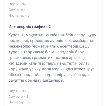
Оқу жылы - 1
Семестр - 1
Несиелер - 5
Инжeнерлік графика 2
Курстың мақсаты – сызбалық бейнелерді құру
ережелері, проекциялау әдістері, сызбадағы
инженерлік-геометриялық есептерді шешу
туралы теориялық білім негіздерін беру,
графикалық грамматика дағдыларының
негіздерін қалыптастыру, кеңістіктік ойлау,
көру және ұсыну дағдыларын қалыптастыру;
объектілерді ойша түрлендіру, сызбаларды
сауатты орындау дағдылары.
Оқу жылы - 1
Семестр - 2
Несиелер - 5