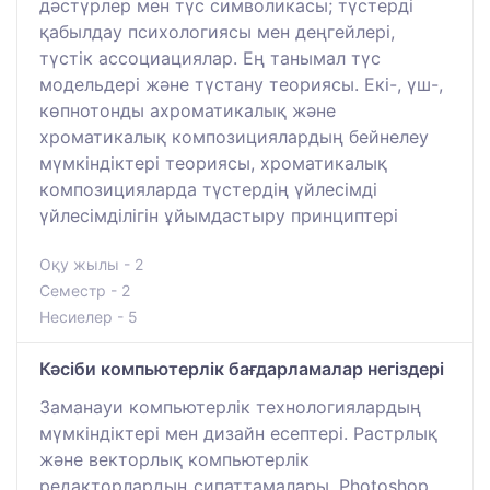
дәстүрлер мен түс символикасы; түстерді
қабылдау психологиясы мен деңгейлері,
түстік ассоциациялар. Ең танымал түс
модельдері және түстану теориясы. Екі-, үш-,
көпнотонды ахроматикалық және
хроматикалық композициялардың бейнелеу
мүмкіндіктері теориясы, хроматикалық
композицияларда түстердің үйлесімді
үйлесімділігін ұйымдастыру принциптері
Оқу жылы - 2
Семестр - 2
Несиелер - 5
Кәсіби компьютерлік бағдарламалар негіздері
Заманауи компьютерлік технологиялардың
мүмкіндіктері мен дизайн есептері. Растрлық
және векторлық компьютерлік
редакторлардың сипаттамалары. Photoshop,