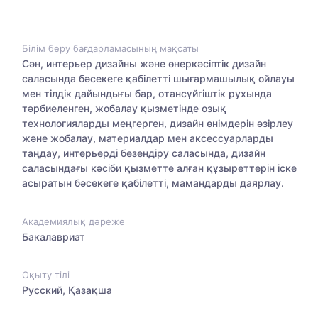
Білім беру бағдарламасының мақсаты
Сән, интерьер дизайны және өнеркәсіптік дизайн
саласында бәсекеге қабілетті шығармашылық ойлауы
мен тілдік дайындығы бар, отансүйгіштік рухында
тәрбиеленген, жобалау қызметінде озық
технологияларды меңгерген, дизайн өнімдерін әзірлеу
және жобалау, материалдар мен аксессуарларды
таңдау, интерьерді безендіру саласында, дизайн
саласындағы кәсіби қызметте алған құзыреттерін іске
асыратын бәсекеге қабілетті, мамандарды даярлау.
Академиялық дәреже
Бакалавриат
Оқыту тілі
Русский, Қазақша