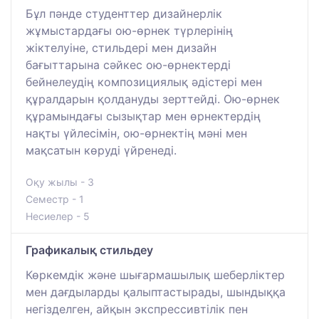
Бұл пәнде студенттер дизайнерлік
жұмыстардағы ою-өрнек түрлерінің
жіктелуіне, стильдері мен дизайн
бағыттарына сәйкес ою-өрнектерді
бейнелеудің композициялық әдістері мен
құралдарын қолдануды зерттейді. Ою-өрнек
құрамындағы сызықтар мен өрнектердің
нақты үйлесімін, ою-өрнектің мәні мен
мақсатын көруді үйренеді.
Оқу жылы - 3
Семестр - 1
Несиелер - 5
Графикалық стильдеу
Көркемдік және шығармашылық шеберліктер
мен дағдыларды қалыптастырады, шындыққа
негізделген, айқын экспрессивтілік пен