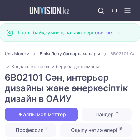
RU
Грант байқауының нәтижелері
осы бетте
Univision.kz
Білім беру бағдарламалары
6B02101 Сән,
Қолданыстағы білім беру бағдарламасы
6B02101 Сән, интерьер
дизайны және өнеркәсіптік
дизайн в ОАИУ
72
Жалпы мәліметтер
Пәндер
1
15
Профессии
Оқыту нәтижелері