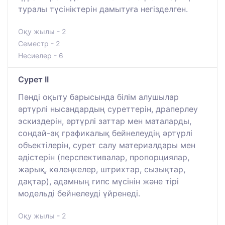
туралы түсініктерін дамытуға негізделген.
Оқу жылы - 2
Семестр - 2
Несиелер - 6
Сурет II
Пәнді оқыту барысында білім алушылар
әртүрлі нысандардың суреттерін, драперлеу
эскиздерін, әртүрлі заттар мен маталарды,
сондай-ақ графикалық бейнелеудің әртүрлі
объектілерін, сурет салу материалдары мен
әдістерін (перспективалар, пропорциялар,
жарық, көлеңкелер, штрихтар, сызықтар,
дақтар), адамның гипс мүсінін және тірі
модельді бейнелеуді үйренеді.
Оқу жылы - 2