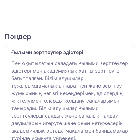
Пәндер
Ғылыми зерттеулер әдістері
Пән оқытылатын саладағы ғылыми зерттеулер
әдістері мен академиялық хатты зерттеуге
бағытталған. Білім алушылар
тұжырымдамалық аппаратпен және зерттеу
жұмысының негізгі кезеңдерімен, әдістердің
жіктелуімен, оларды қолдану салаларымен
танысады. Білім алушылар ғылыми
зерттеулерді сандық және сапалық талдау
дағдыларын игеруге және оның нәтижелерін
академиялық ортада мақала мен баяндамалар
түрінде ұсынуға үйренеді.