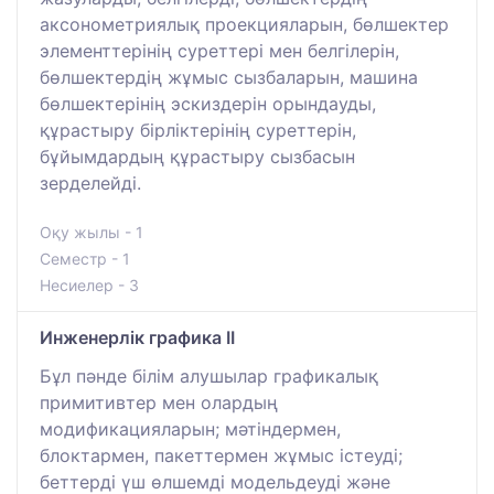
аксонометриялық проекцияларын, бөлшектер
элементтерінің суреттері мен белгілерін,
бөлшектердің жұмыс сызбаларын, машина
бөлшектерінің эскиздерін орындауды,
құрастыру бірліктерінің суреттерін,
бұйымдардың құрастыру сызбасын
зерделейді.
Оқу жылы - 1
Семестр - 1
Несиелер - 3
Инженерлік графика IІ
Бұл пәнде білім алушылар графикалық
примитивтер мен олардың
модификацияларын; мәтіндермен,
блоктармен, пакеттермен жұмыс істеуді;
беттерді үш өлшемді модельдеуді және