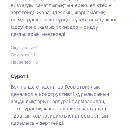
визуалды сауаттылықтың ерекшеліктерін
зерттейді. Жоба идеясын, жарнамалық
өнімдерді көрнекі түрде жүзеге асыру және
іздеу және жұмыс эскиздерін өңдеу
дағдыларын меңгереді.
Оқу жылы - 2
Семестр - 1
Несиелер - 3
Сурет I
Бұл пәнде студенттер Геометриялық
денелердің конструктивті құрылысының
заңдылықтарын, әртүрлі формалардан,
текстуралық және тональды заттардан
тұратын композициялық натюрморттың
құрылысын зерттейді.