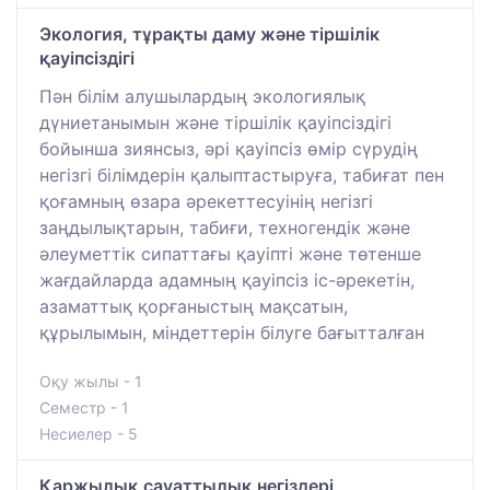
Экология, тұрақты даму және тіршілік
қауіпсіздігі
Пән білім алушылардың экологиялық
дүниетанымын және тіршілік қауіпсіздігі
бойынша зиянсыз, әрі қауіпсіз өмір сүрудің
негізгі білімдерін қалыптастыруға, табиғат пен
қоғамның өзара әрекеттесуінің негізгі
заңдылықтарын, табиғи, техногендік және
әлеуметтік сипаттағы қауіпті және төтенше
жағдайларда адамның қауіпсіз іс-әрекетін,
азаматтық қорғаныстың мақсатын,
құрылымын, міндеттерін білуге бағытталған
Оқу жылы - 1
Семестр - 1
Несиелер - 5
Қаржылық сауаттылық негіздері