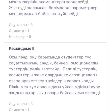
мекемелерінің элементтерін зерделейді.
Жіктеуді жалпылап, бөлімдерді параметрлер
мен нормалар бойынша жүйелейді.
Оқу жылы - 3
Семестр - 1
Несиелер - 5
Кескіндеме ІІ
Осы пәнді оқу барысында студенттер түс
сауаттылығын, сәндік, бейнелі, эмоционалды
түстердің рөлін зерттейді. Белгілі түстердің
қасиеттерін және олардың композициядағы
өзара әрекеттесу тәсілдерін қарастырады.
Пішін мен түс арасындағы үйлесімділікті құру
заңдылықтарының өзара байланысын игереді.
Оқу жылы - 3
Семестр - 1