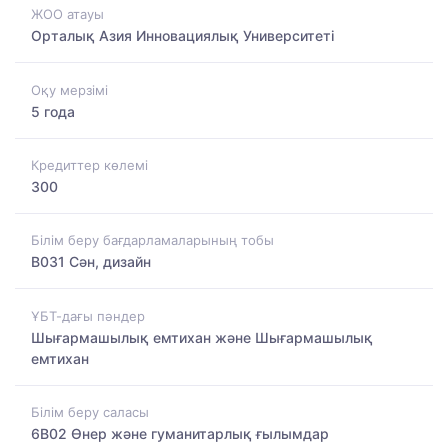
ЖОО атауы
Орталық Азия Инновациялық Университеті
Оқу мерзімі
5 года
Кредиттер көлемі
300
Білім беру бағдарламаларының тобы
B031 Сән, дизайн
ҰБТ-дағы пәндер
Шығармашылық емтихан және Шығармашылық
емтихан
Білім беру саласы
6B02 Өнер және гуманитарлық ғылымдар