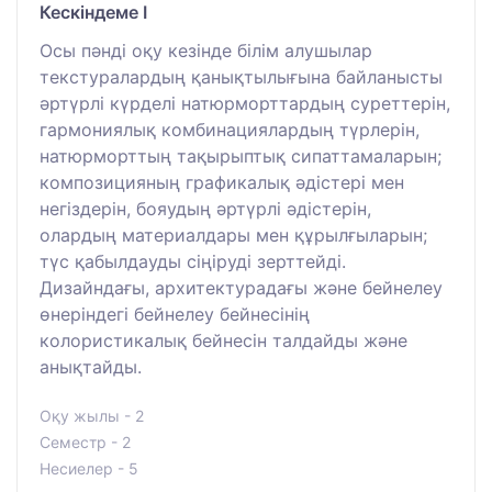
Кескіндеме I
Осы пәнді оқу кезінде білім алушылар
текстуралардың қанықтылығына байланысты
әртүрлі күрделі натюрморттардың суреттерін,
гармониялық комбинациялардың түрлерін,
натюрморттың тақырыптық сипаттамаларын;
композицияның графикалық әдістері мен
негіздерін, бояудың әртүрлі әдістерін,
олардың материалдары мен құрылғыларын;
түс қабылдауды сіңіруді зерттейді.
Дизайндағы, архитектурадағы және бейнелеу
өнеріндегі бейнелеу бейнесінің
колористикалық бейнесін талдайды және
анықтайды.
Оқу жылы - 2
Семестр - 2
Несиелер - 5