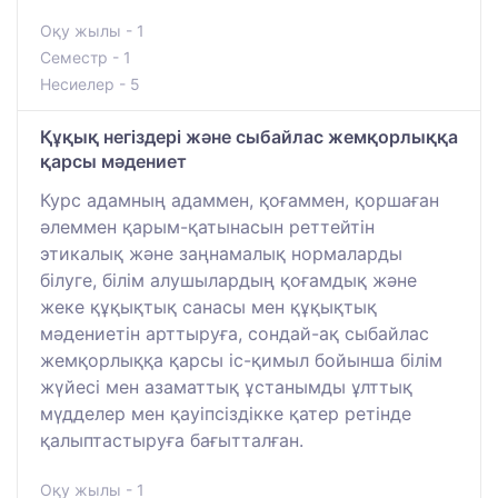
Оқу жылы - 1
Семестр - 1
Несиелер - 5
Құқық негіздері және сыбайлас жемқорлыққа
қарсы мәдениет
Курс адамның адаммен, қоғаммен, қоршаған
әлеммен қарым-қатынасын реттейтін
этикалық және заңнамалық нормаларды
білуге, білім алушылардың қоғамдық және
жеке құқықтық санасы мен құқықтық
мәдениетін арттыруға, сондай-ақ сыбайлас
жемқорлыққа қарсы іс-қимыл бойынша білім
жүйесі мен азаматтық ұстанымды ұлттық
мүдделер мен қауіпсіздікке қатер ретінде
қалыптастыруға бағытталған.
Оқу жылы - 1