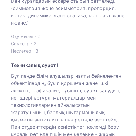
мен құралдарын ескере отырып реттеледі.
(симметрия және асимметрия, пропорция,
ырғақ, динамика және статика, контраст және
нюанс.)
Оқу жылы - 2
Семестр - 2
Несиелер - 3
Техникалық сурет II
Бұл пәнде білім алушылар нақты бейнеленген
объектілердің, бүкіл қоршаған және ішкі
әлемнің графикалық түсінігін; сурет салудың
негіздері әртүрлі материалдар мен
технологиялармен айналысатын
жаратушының барлық шығармашылық
қызметін анықтайтын пән ретінде зерттейді.
Пән студенттердің кеңістіктегі көлемді беру
құралы ретінде пішін мен көлеңке - жарық