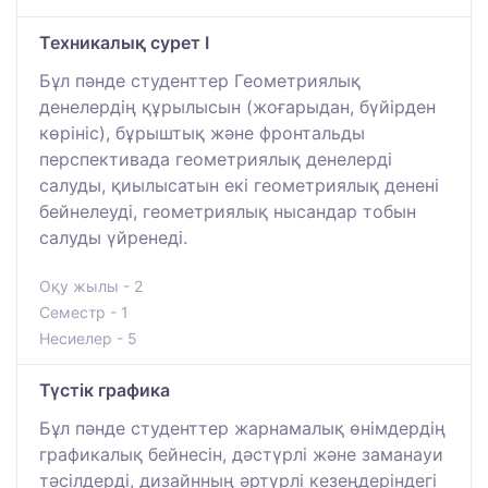
Техникалық сурет I
Бұл пәнде студенттер Геометриялық
денелердің құрылысын (жоғарыдан, бүйірден
көрініс), бұрыштық және фронтальды
перспективада геометриялық денелерді
салуды, қиылысатын екі геометриялық денені
бейнелеуді, геометриялық нысандар тобын
салуды үйренеді.
Оқу жылы - 2
Семестр - 1
Несиелер - 5
Түстік графика
Бұл пәнде студенттер жарнамалық өнімдердің
графикалық бейнесін, дәстүрлі және заманауи
тәсілдерді, дизайнның әртүрлі кезеңдеріндегі