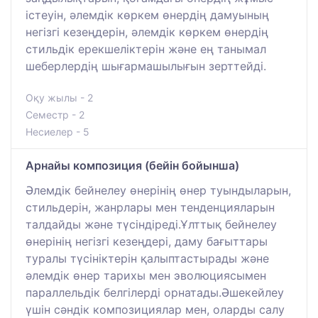
істеуін, әлемдік көркем өнердің дамуының
негізгі кезеңдерін, әлемдік көркем өнердің
стильдік ерекшеліктерін және ең танымал
шеберлердің шығармашылығын зерттейді.
Оқу жылы - 2
Семестр - 2
Несиелер - 5
Арнайы композиция (бейін бойынша)
Әлемдік бейнелеу өнерінің өнер туындыларын,
стильдерін, жанрлары мен тенденцияларын
талдайды және түсіндіреді.Ұлттық бейнелеу
өнерінің негізгі кезеңдері, даму бағыттары
туралы түсініктерін қалыптастырады және
әлемдік өнер тарихы мен эволюциясымен
параллельдік белгілерді орнатады.Әшекейлеу
үшін сәндік композициялар мен, оларды салу