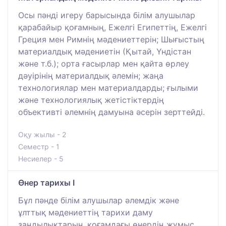
Осы пәнді игеру барысында білім алушылар
қарабайыр қоғамның, Ежелгі Египеттің, Ежелгі
Греция мен Римнің мәдениеттерін; Шығыстың
материалдық мәдениетін (Қытай, Үндістан
және т.б.); орта ғасырлар мен қайта өрлеу
дәуірінің материалдық әлемін; жаңа
технологиялар мен материалдарды; ғылыми
және технологиялық жетістіктердің
объективті әлемнің дамуына әсерін зерттейді.
Оқу жылы - 2
Семестр - 1
Несиелер - 5
Өнер тарихы I
Бұл пәнде білім алушылар әлемдік және
ұлттық мәдениеттің тарихи даму
заңдылықтарын, қоғамдағы өнердің жұмыс