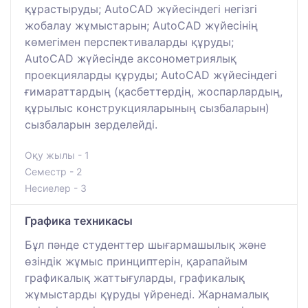
құрастыруды; AutoCAD жүйесіндегі негізгі
жобалау жұмыстарын; AutoCAD жүйесінің
көмегімен перспективаларды құруды;
AutoCAD жүйесінде аксонометриялық
проекцияларды құруды; AutoCAD жүйесіндегі
ғимараттардың (қасбеттердің, жоспарлардың,
құрылыс конструкцияларының сызбаларын)
сызбаларын зерделейді.
Оқу жылы - 1
Семестр - 2
Несиелер - 3
Графика техникасы
Бұл пәнде студенттер шығармашылық және
өзіндік жұмыс принциптерін, қарапайым
графикалық жаттығуларды, графикалық
жұмыстарды құруды үйренеді. Жарнамалық