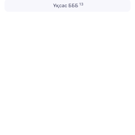
13
Ұқсас БББ