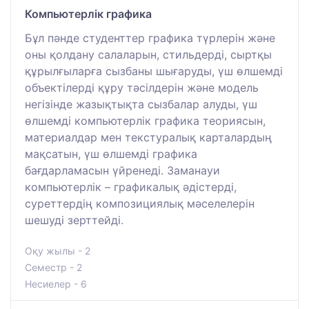
Компьютерлік графика
Бұл пәнде студенттер графика түрлерін және
оны қолдану салаларын, стильдерді, сыртқы
құрылғыларға сызбаны шығаруды, үш өлшемді
объектілерді құру тәсілдерін және модель
негізінде жазықтықта сызбалар алуды, үш
өлшемді компьютерлік графика теориясын,
материалдар мен текстуралық карталардың
мақсатын, үш өлшемді графика
бағдарламасын үйренеді. Заманауи
компьютерлік – графикалық әдістерді,
суреттердің композициялық мәселелерін
шешуді зерттейді.
Оқу жылы - 2
Семестр - 2
Несиелер - 6