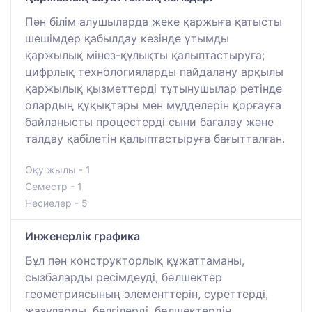
Пән білім алушыларда жеке қаржыға қатысты
шешімдер қабылдау кезінде ұтымды
қаржылық мінез-құлықты қалыптастыруға;
цифрлық технологияларды пайдалану арқылы
қаржылық қызметтерді тұтынушылар ретінде
олардың құқықтары мен мүдделерін қорғауға
байланысты процестерді сыни бағалау және
талдау қабілетін қалыптастыруға бағытталған.
Оқу жылы - 1
Семестр - 1
Несиелер - 5
Инженерлік графика
Бұл пән конструкторлық құжаттаманы,
сызбаларды ресімдеуді, бөлшектер
геометриясының элементтерін, суреттерді,
жазуларды, белгілерді, бөлшектердің