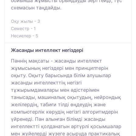
бойынша жұмысты орындауды зерттейді, түс
схемасын таңдайды.
Оқу жылы - 3
Семестр - 1
Несиелер - 5
Жасанды интеллект негіздері
Пәннің мақсаты - жасанды интеллект
жұмысының негіздері мен принциптерін
оқыту. Оқыту барысында білім алушылар
жасанды интеллекттің негізгі
тұжырымдамалары мен әдістерімен
танысады, машиналық оқытудың, нейрондық
желілердің, табиғи тілді өңдеудің және
компьютерлік көрудің негізгі алгоритмдерін
үйренеді. Пән алынған білімді жасанды
интеллектті қолданатын әртүрлі қосымшалар
мен жүйелерді жүзеге асыруда практикалық