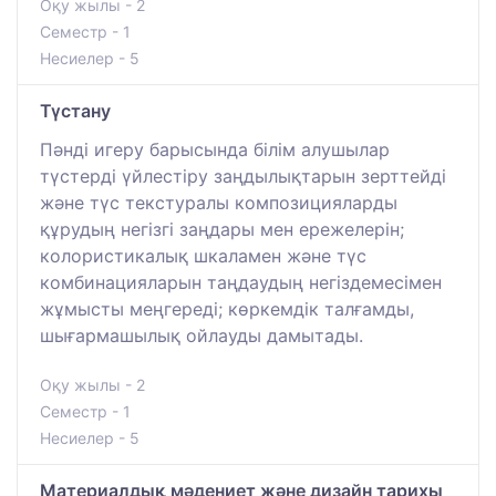
Оқу жылы - 2
Семестр - 1
Несиелер - 5
Түстану
Пәнді игеру барысында білім алушылар
түстерді үйлестіру заңдылықтарын зерттейді
және түс текстуралы композицияларды
құрудың негізгі заңдары мен ережелерін;
колористикалық шкаламен және түс
комбинацияларын таңдаудың негіздемесімен
жұмысты меңгереді; көркемдік талғамды,
шығармашылық ойлауды дамытады.
Оқу жылы - 2
Семестр - 1
Несиелер - 5
Материалдық мәдениет және дизайн тарихы