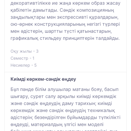
декоративтілікке ие жаңа көркем образ жасау
қабілетін дамытады. Сәндік композицияның
заңдылықтары мен экспрессивті құралдарын,
ою-өрнек конструкцияларының негізгі түрлері
мен әдістерін, шартты түсті қатынастарын,
графикалық стильдеу принциптерін талдайды.
Оқу жылы - 3
Семестр - 1
Несиелер - 5
Киімді көркем-сәндік өңдеу
Бұл пәнде білім алушылар матаны бояу, басып
шығару, сурет салу арқылы киімді көркемдік
және сәндік өңдеудің даму тарихын; киімді
көркемдік және сәндік өңдеудің техникалық
әдістерін; безендірілген бұйымдарды түпкілікті
өңдеуді, материалдың үлгісі мен моделі