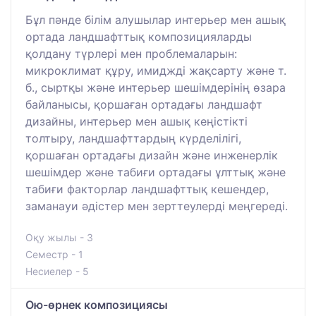
Бұл пәнде білім алушылар интерьер мен ашық
ортада ландшафттық композицияларды
қолдану түрлері мен проблемаларын:
микроклимат құру, имиджді жақсарту және т.
б., сыртқы және интерьер шешімдерінің өзара
байланысы, қоршаған ортадағы ландшафт
дизайны, интерьер мен ашық кеңістікті
толтыру, ландшафттардың күрделілігі,
қоршаған ортадағы дизайн және инженерлік
шешімдер және табиғи ортадағы ұлттық және
табиғи факторлар ландшафттық кешендер,
заманауи әдістер мен зерттеулерді меңгереді.
Оқу жылы - 3
Семестр - 1
Несиелер - 5
Ою-өрнек композициясы