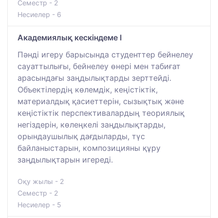
Семестр - 2
Несиелер - 6
Академиялық кескіндеме I
Пәнді игеру барысында студенттер бейнелеу
сауаттылығы, бейнелеу өнері мен табиғат
арасындағы заңдылықтарды зерттейді.
Объектілердің көлемдік, кеңістіктік,
материалдық қасиеттерін, сызықтық және
кеңістіктік перспективалардың теориялық
негіздерін, көлеңкелі заңдылықтарды,
орындаушылық дағдыларды, түс
байланыстарын, композицияны құру
заңдылықтарын игереді.
Оқу жылы - 2
Семестр - 2
Несиелер - 5