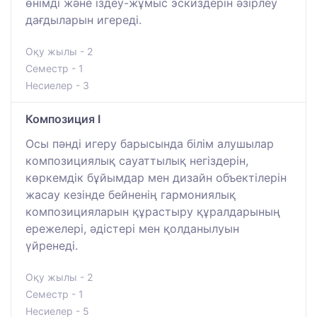
өнімді және іздеу-жұмыс эскиздерін әзірлеу
дағдыларын игереді.
Оқу жылы - 2
Семестр - 1
Несиелер - 3
Композиция I
Осы пәнді игеру барысында білім алушылар
композициялық сауаттылық негіздерін,
көркемдік бұйымдар мен дизайн объектілерін
жасау кезінде бейненің гармониялық
композицияларын құрастыру құралдарының
ережелері, әдістері мен қолданылуын
үйренеді.
Оқу жылы - 2
Семестр - 1
Несиелер - 5