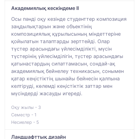
Академиялық кескіндеме ІІ
Осы пәнді оқу кезінде студенттер композиция
заңдылықтарын және объектінің
композициялық құрылысының міндеттеріне
қойылатын талаптарды зерттейді. Олар
түстер арасындағы үйлесімділікті, мүсін
түстерінің үйлесімділігін, түстер арасындағы
қатынастардың сипаттамасын, сондай-ақ
академиялық бейнелеу техникасын, сонымен
қатар кеңістіктің шынайы бейнесін қалпына
келтіруді, көлемді кеңістіктік заттар мен
мүсіндерді жасауды игереді.
Оқу жылы - 3
Семестр - 1
Несиелер - 5
Ландшафттық дизайн