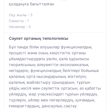
қолдануға бағытталған
Оқу жылы - 3
Семестр - 1
Несиелер - 5
Сәулет ортаның типологиясы
Бұл пәнде білім алушылар функционалдық
процесті және оның кеңістіктік ортаны
ұйымдастырудағы рөлін, қала құрылысы
теориясының әлеуметтік-экономикалық
негіздерін, функционалдық белгілері бойынша
қалалық орта нысандарының жіктелуін,
қалалық жайластыру орындарын, тұрғын
үйдің нәсілі мен сәулеттік ортасын, аз қабатты
үйлердің, жер учаскесіндегі тұрғын үйлердің
түрлерін, үйлер мен пәтерлердің, қоғамдық
ғимараттардың, денсаулық сақтау