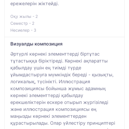
ережелерін жіктейді.
Оқу жылы - 2
Семестр - 2
Несиелер - 3
Визуалды композиция
Әртүрлі көрнекі элементтерді біртұтас
тұтастыққа біріктіреді. Көрнекі ақпаратты
қабылдау үшін ең тиімді түрде
ұйымдастыруға мүмкіндік береді - қызықты,
логикалық, түсінікті. Иллюстрация
композициясы бойынша жұмыс адамның
көрнекі элементтерді қабылдау
ерекшеліктерін ескере отырып жүргізіледі
және иллюстрация композициясы ең
маңызды көрнекі элементтерден
құрастырылады. Олар үйлестіру принциптері