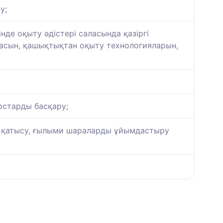
у;
нде оқыту әдістері саласында қазіргі
тасын, қашықтықтан оқыту технологияларын,
рстарды басқару;
а қатысу, ғылыми шараларды ұйымдастыру