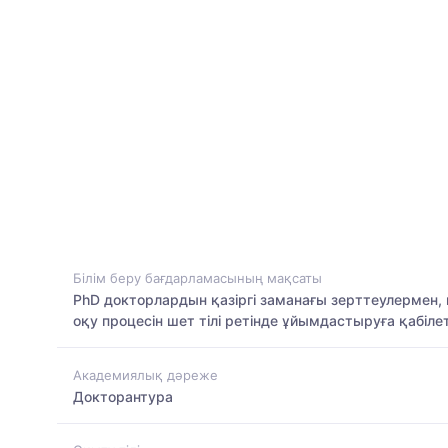
Білім беру бағдарламасының мақсаты
PhD докторлардын қазіргі заманағы зерттеулермен, 
оқу процесін шет тілі ретінде ұйымдастыруға қабіл
Академиялық дәреже
Докторантура