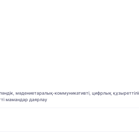
пәндік, мәдениетаралық-коммуникативті, цифрлық құзыреттілік
етті мамандар даярлау