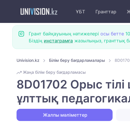
ҰБТ
Гранттар
Ж
Грант байқауының нәтижелері
осы бетте
10
Біздің
инстаграмға
жазылыңыз, гранттық ба
Univision.kz
Білім беру бағдарламалары
8D01702
Жаңа білім беру бағдарламасы
8D01702 Орыс тілі 
ұлттық педагогика
Жалпы мәліметтер