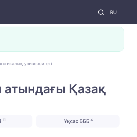
и
RU
агогикалық университеті
ай атындағы Қазақ
11
4
і
Ұқсас БББ