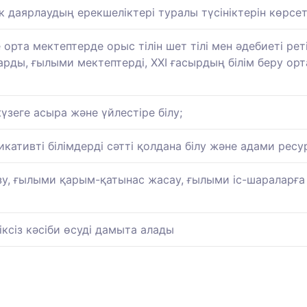
 даярлаудың ерекшеліктері туралы түсініктерін көрсет
рта мектептерде орыс тілін шет тілі мен әдебиеті реті
ды, ғылыми мектептерді, ХХІ ғасырдың білім беру ор
зеге асыра және үйлестіре білу;
ативті білімдерді сәтті қолдана білу және адами ресу
зу, ғылыми қарым-қатынас жасау, ғылыми іс-шараларғ
ксіз кәсіби өсуді дамыта алады