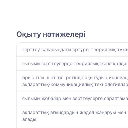
Оқыту нәтижелері
зерттеу саласындағы әртүрлі теориялық тұжы
ғылыми зерттеулерде теориялық және қолдан
орыс тілін шет тілі ретінде оқытудың инно
ақпараттық-коммуникациялық технологиялар
ғылыми жобалар мен зерттеулерге сараптама 
ақпараттық ағындардың жедел жаңаруы мен ө
алады;