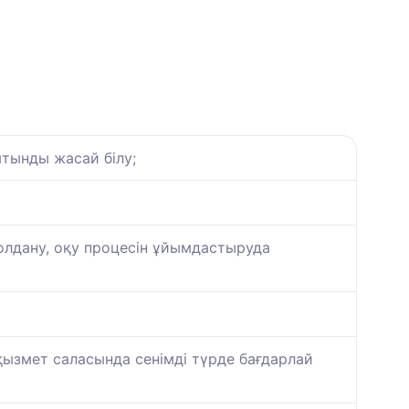
тынды жасай білу;
олдану, оқу процесін ұйымдастыруда
ызмет саласында сенімді түрде бағдарлай