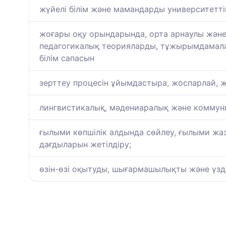
жүйелі білім және мамандарды университеттік
жоғары оқу орындарында, орта арнаулы және о
педагогикалық теорияларды, тұжырымдамалар
білім сапасын
зерттеу процесін ұйымдастыра, жоспарлай, жү
лингвистикалық, мәдениаралық және коммуник
ғылыми көпшілік алдында сөйлеу, ғылыми жа
дағдыларын жетілдіру;
өзін-өзі оқытуды, шығармашылықты және үзді