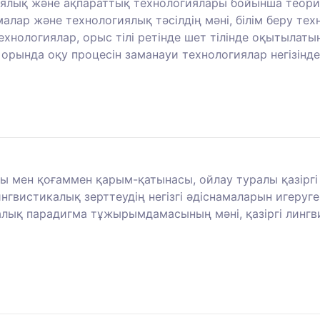
иялық және ақпараттық технологиялары бойынша теор
алар және технологиялық тәсілдің мәні, білім беру те
хнологиялар, орыс тілі ретінде шет тілінде оқытылаты
 орында оқу процесін заманауи технологиялар негізінд
ары мен қоғаммен қарым-қатынасы, ойлау туралы қазірг
вистикалық зерттеудің негізгі әдіснамаларын игеруге ы
алық парадигма тұжырымдамасының мәні, қазіргі лингв