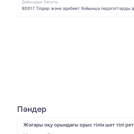
Дайындық бағыты
8D017 Тілдер және әдебиет бойынша педагогтарды 
Пәндер
Жоғары оқу орындағы орыс тілін шет тілі рет