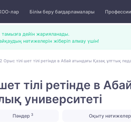
ОО-лар
Білім беру бағдарламалары
Професси
 тамызға дейін жарияланады.
йқаудың нәтижелерін жіберіп алмау үшін!
 Орыс тілі шет тілі ретінде в Абай атындағы Қазақ ұлттық пед
шет тілі ретінде в Аб
лық университеті
3
Пәндер
Оқыту нәтижелер