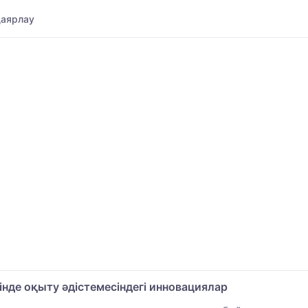
даярлау
інде оқыту әдістемесіндегі инновациялар