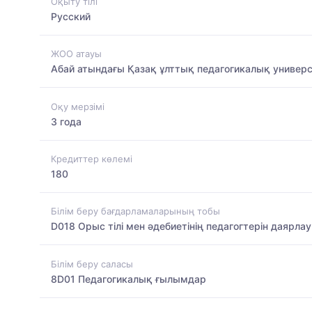
Оқыту тілі
Русский
ЖОО атауы
Абай атындағы Қазақ ұлттық педагогикалық универс
Оқу мерзімі
3 года
Кредиттер көлемі
180
Білім беру бағдарламаларының тобы
D018 Орыс тілі мен әдебиетінің педагогтерін даярлау
Білім беру саласы
8D01 Педагогикалық ғылымдар