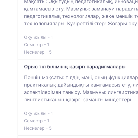
Мақсаты: Оқытудың педагогикалық, инновац
қамтамасыз ету. Мазмұны: заманауи парадигм
педагогикалық технологиялар, жеке меншік те
технологиялары. Құзіреттіліктер: Жоғары оқу
Оқу жылы - 1
Семестр - 1
Несиелер - 5
Орыс тіл білімінің қазіргі парадигмалары
Пәннің мақсаты: тілдің мәні, оның функциял
практикалық дайындықты қамтамасыз ету, линг
аспектілерімен танысу. Мазмұны: лингвистик
лингвистиканың қазіргі заманғы міндеттері.
Оқу жылы - 1
Семестр - 1
Несиелер - 5