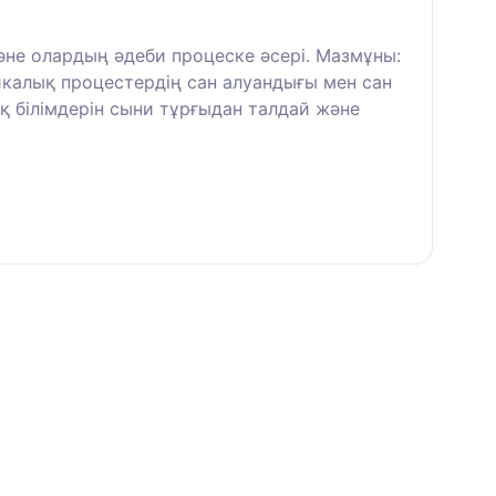
не олардың әдеби процеске әсері. Мазмұны:
икалық процестердің сан алуандығы мен сан
қ білімдерін сыни тұрғыдан талдай және