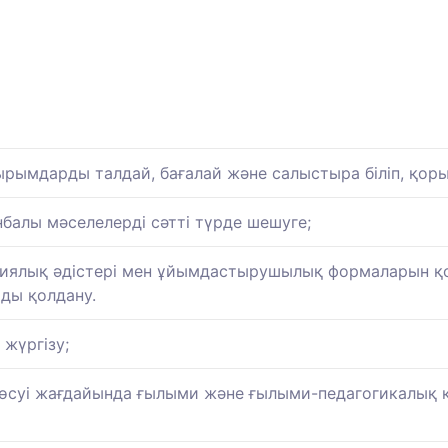
рымдарды талдай, бағалай және салыстыра біліп, қоры
балы мәселелерді сәтті түрде шешуге;
вациялық әдістері мен ұйымдастырушылық формаларын қ
ды қолдану.
жүргізу;
суі жағдайында ғылыми және ғылыми-педагогикалық қ