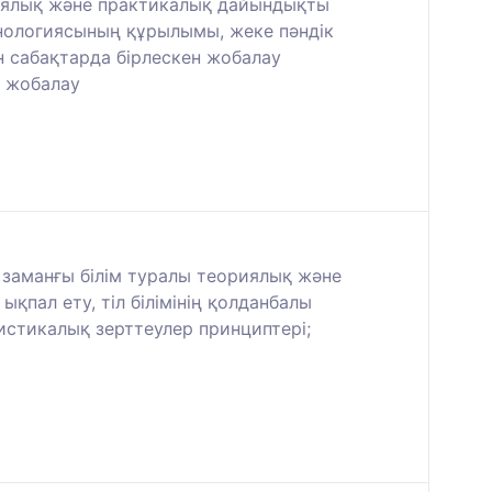
иялық және практикалық дайындықты
хнологиясының құрылымы, жеке пәндік
н сабақтарда бірлескен жобалау
е жобалау
і заманғы білім туралы теориялық және
қпал ету, тіл білімінің қолданбалы
истикалық зерттеулер принциптері;