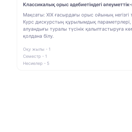
Классикалық орыс әдебиетіндегі әлеуметтік
Мақсаты: XIX ғасырдағы орыс ойының негізг
Курс дискурстың құрылымдық параметрлері, 
алуандығы туралы түсінік қалыптастыруға көм
қолдана білу.
Оқу жылы - 1
Семестр - 1
Несиелер - 5