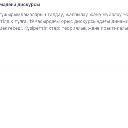
-мәдени дискурсы
і тұжырымдамаларын талдау, жалпылау және жүйелеу жә
тілдік тұлға, 19 ғасырдағы орыс дискурсындағы динам
ектеседі. Құзіреттіліктер: теориялық және практикалы