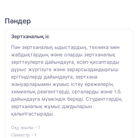
Пәндер
Зертханалық іс
Пән зертханалық ыдыстардың, техника мен
жабдықтардың және оларды зертханалық
зерттеулерге дайындауға, есеп-қисаптарды
дұрыс жүргізуге және зарарсыздандырғыш
ерітінділерді дайындауға, зертхана
жануарларымен жұмыс істеу ережелерін,
химиялық реагенттерді, орталарды және т.б.
дайындауға мүмкіндік береді. Студенттердің
зертханалық жұмыс дағдыларын
қалыптастырады.
Оқу жылы - 1
Семестр - 1