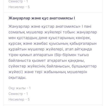
Семестр - 1
Несиелер - 5
Жануарлар және құс анатомиясы I
Жануарлар және құстар анатомиясы» I пәні
сомалық мүшелер жүйелері тобын: жануарлар
мен құстардың дене қуыстарының көкірек,
құрсақ және жамбас қуысының қабырғаларын
құрайтын мүшелер жүйелері, атап айтқанда
тірек-қимыл аппаратын (бір-бірімен тығыз
байланыста қызмет атқаратын қаңқаны,
сүйектер жүйесінің байланысын, бұлшықеттер
жүйесі) және тері жабынының мүшелерін
оқытады.
Оқу жылы - 1
Семестр - 1
Несиелер - 5