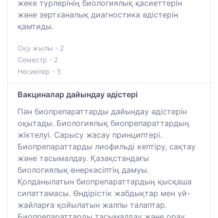
жеке түрлерінің биологиялық қасиеттерін
және зертханалық диагностика әдістерін
қамтиды.
Оқу жылы - 2
Семестр - 2
Несиелер - 5
Вакциналар дайындау әдістері
Пән биопрепараттарды дайындау әдістерін
оқытады. Биологиялық биопрепараттардың
жіктелуі. Сарысу жасау принциптері.
Биопрепараттарды лиофильді кептіру, сақтау
және тасымалдау. Қазақстандағы
биологиялық өнеркәсіптің дамуы.
Қолданылатын биопрепараттардың қысқаша
сипаттамасы. Өндірістік жабдықтар мен үй-
жайларға қойылатын жалпы талаптар.
Биопрепараттарды тасымалдау және орау,