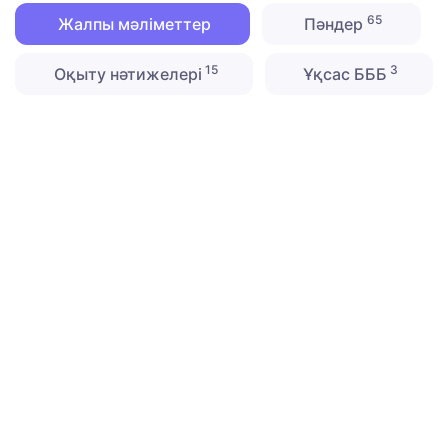
65
Жалпы мәліметтер
Пәндер
15
3
Оқыту нәтижелері
Ұқсас БББ