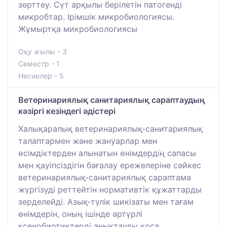
зерттеу. Сүт арқылы берілетін патогенді
микробтар. Ірімшік микробиологиясы.
Жұмыртқа микробиологиясы
Оқу жылы - 3
Семестр - 1
Несиелер - 5
Ветеринариялық санитариялық сараптаудың
кәзіргі кезіндегі әдістері
Халықаралық ветеринариялық-санитариялық
талаптармен және жануарлар мен
өсімдіктерден алынатын өнімдердің сапасы
мен қауіпсіздігін бағалау ережелеріне сәйкес
ветеринариялық-санитариялық сараптама
жүргізуді реттейтін нормативтік құжаттарды
зерделейді. Азық-түлік шикізаты мен тағам
өнімдерін, оның ішінде әртүрлі
ксенобиотиктерді анықтауды қоса,