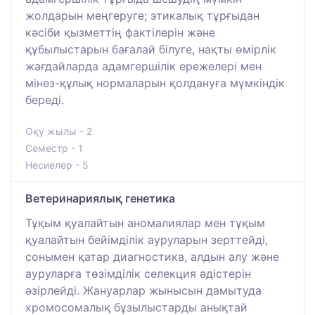
жолдарын меңгеруге; этикалық тұрғыдан
кәсіби қызметтің фактілерін және
құбылыстарын бағалай білуге, нақты өмірлік
жағдайларда адамгершілік ережелері мен
мінез-құлық нормаларын қолдануға мүмкіндік
береді.
Оқу жылы - 2
Семестр - 1
Несиелер - 5
Ветеринариялық генетика
Тұқым қуалайтын аномалиялар мен тұқым
қуалайтын бейімділік ауруларын зерттейді,
сонымен қатар диагностика, алдын алу және
ауруларға төзімділік селекция әдістерін
әзірлейді. Жануарлар жынысын дамытуда
хромосомалық бұзылыстарды анықтай