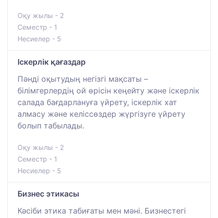
Оқу жылы - 2
Семестр - 1
Несиелер - 5
Іскерлік қағаздар
Пәнді оқытудың негізгі мақсаты –
білімгерлердің ой өрісін кеңейту және іскерлік
салада бағдарлануға үйрету, іскерлік хат
алмасу және келіссөздер жүргізуге үйрету
болып табылады.
Оқу жылы - 2
Семестр - 1
Несиелер - 5
Бизнес этикасы
Кәсіби этика табиғаты мен мәні. Бизнестегі