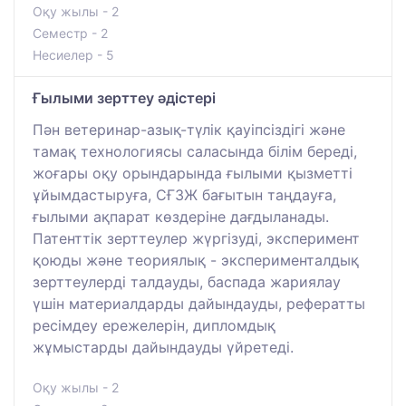
Оқу жылы - 2
Семестр - 2
Несиелер - 5
Ғылыми зерттеу әдістері
Пән ветеринар-азық-түлік қауіпсіздігі және
тамақ технологиясы саласында білім береді,
жоғары оқу орындарында ғылыми қызметті
ұйымдастыруға, СҒЗЖ бағытын таңдауға,
ғылыми ақпарат көздеріне дағдыланады.
Патенттік зерттеулер жүргізуді, эксперимент
қоюды және теориялық - эксперименталдық
зерттеулерді талдауды, баспада жариялау
үшін материалдарды дайындауды, рефератты
ресімдеу ережелерін, дипломдық
жұмыстарды дайындауды үйретеді.
Оқу жылы - 2