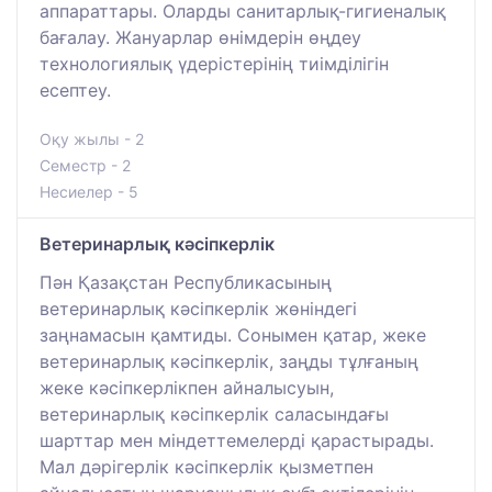
аппараттары. Оларды санитарлық-гигиеналық
бағалау. Жануарлар өнімдерін өңдеу
технологиялық үдерістерінің тиімділігін
есептеу.
Оқу жылы - 2
Семестр - 2
Несиелер - 5
Ветеринарлық кәсіпкерлік
Пән Қазақстан Республикасының
ветеринарлық кәсіпкерлік жөніндегі
заңнамасын қамтиды. Сонымен қатар, жеке
ветеринарлық кәсіпкерлік, заңды тұлғаның
жеке кәсіпкерлікпен айналысуын,
ветеринарлық кәсіпкерлік саласындағы
шарттар мен міндеттемелерді қарастырады.
Мал дәрігерлік кәсіпкерлік қызметпен