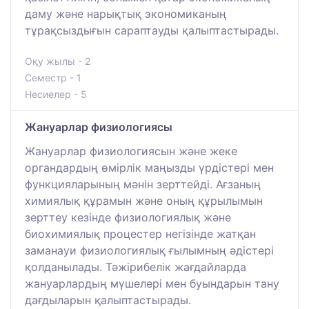
даму және нарықтық экономиканың
тұрақсыздығын сараптауды қалыптастырады.
Оқу жылы - 2
Семестр - 1
Несиелер - 5
Жануарлар физиологиясы
Жануарлар физиологиясын және жеке
органдардың өмірлік маңызды үрдістері мен
функцияларының мәнін зерттейді. Ағзаның
химиялық құрамын және оның құрылымын
зерттеу кезінде физиологиялық және
биохимиялық процестер негізінде жатқан
заманауи физиологиялық ғылымның әдістері
қолданылады. Тәжірибелік жағдайларда
жануарлардың мүшелері мен буындарын тану
дағдыларын қалыптастырады.