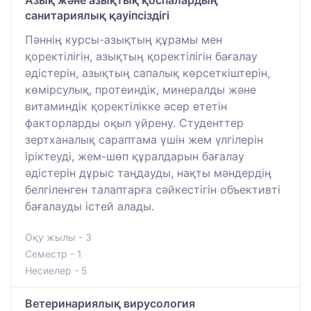
санитариялық қауіпсіздігі
Пәннің курсы-азықтың құрамы мен
қоректілігін, азықтың қоректілігін бағалау
әдістерін, азықтың сапалық көрсеткіштерін,
көмірсулық, протеиндік, минералды және
витаминдік қоректілікке әсер ететін
факторларды оқып үйрену. Студенттер
зертханалық сараптама үшін жем үлгілерін
іріктеуді, жем-шөп құралдарын бағалау
әдістерін дұрыс таңдауды, нақты мәндердің
белгіленген талаптарға сәйкестігін объективті
бағалауды істей алады.
Оқу жылы - 3
Семестр - 1
Несиелер - 5
Ветеринариялық вирусология