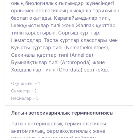
оның биологиялық ғылымдар жүйесіндегі
орны мен зоологияның қысқаша тарихынан
бастап оқытады. Қарапайымдылар типі,
Ішекқуыстылар типі және Жалпақ құрттар
типін қарастырып, Сорғыш құрттар,
Нематодтар, Таспа құрттар класстары мен
Қуысты құрттар типі (Nemathelminthes),
Сақиналы құрттар типі (Annelida),
Буынаяқтылар типі (Arthropoda) және
Хордалылар типін (Chordata) зерттейді.
Оқу жылы - 1
Семестр - 2
Несиелер - 5
Латын ветеринариялық терминологиясы
Латын ветеринарлық терминологиясы
анатомиялық, фармакологиялық және