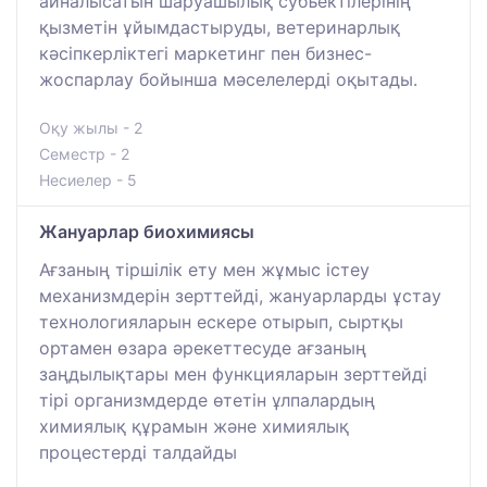
айналысатын шаруашылық субъектілерінің
қызметін ұйымдастыруды, ветеринарлық
кәсіпкерліктегі маркетинг пен бизнес-
жоспарлау бойынша мәселелерді оқытады.
Оқу жылы - 2
Семестр - 2
Несиелер - 5
Жануарлар биохимиясы
Ағзаның тіршілік ету мен жұмыс істеу
механизмдерін зерттейді, жануарларды ұстау
технологияларын ескере отырып, сыртқы
ортамен өзара әрекеттесуде ағзаның
заңдылықтары мен функцияларын зерттейді
тірі организмдерде өтетін ұлпалардың
химиялық құрамын және химиялық
процестерді талдайды