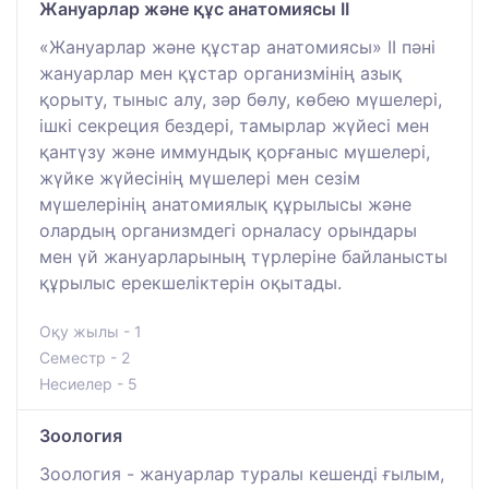
Жануарлар және құс анатомиясы II
«Жануарлар және құстар анатомиясы» II пәні
жануарлар мен құстар организмінің азық
қорыту, тыныс алу, зәр бөлу, көбею мүшелері,
ішкі секреция бездері, тамырлар жүйесі мен
қантүзу және иммундық қорғаныс мүшелері,
жүйке жүйесінің мүшелері мен сезім
мүшелерінің анатомиялық құрылысы және
олардың организмдегі орналасу орындары
мен үй жануарларының түрлеріне байланысты
құрылыс ерекшеліктерін оқытады.
Оқу жылы - 1
Семестр - 2
Несиелер - 5
Зоология
Зоология - жануарлар туралы кешенді ғылым,