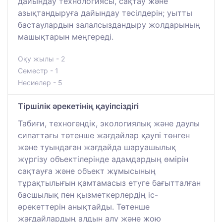
дайындау технологиясы, сақтау және
азықтандыруға дайындау тәсілдерін; уытты
бастаулардын залалсыздандыру жолдарының
машықтарын меңгереді.
Оқу жылы - 2
Семестр - 1
Несиелер - 5
Тіршілік әрекетінің қауіпсіздігі
Табиғи, техногендік, экологиялық және даулы
сипаттағы төтенше жағдайлар қаупі төнген
және туындаған жағдайда шаруашылық
жүргізу объектілерінде адамдардың өмірін
сақтауға және объект жұмысының
тұрақтылығын қамтамасыз етуге бағытталған
басшылық пен қызметкерлердің іс-
әрекеттерін анықтайды. Төтенше
жағдайлардың алдын алу және жою