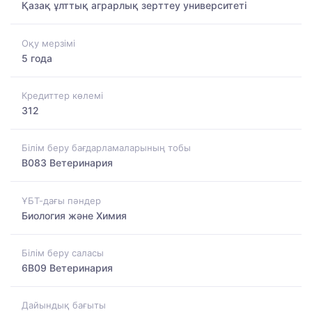
Қазақ ұлттық аграрлық зерттеу университеті
Оқу мерзімі
5 года
Кредиттер көлемі
312
Білім беру бағдарламаларының тобы
B083 Ветеринария
ҰБТ-дағы пәндер
Биология және Химия
Білім беру саласы
6B09 Ветеринария
Дайындық бағыты