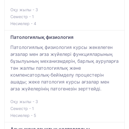
Оқу жылы - 3
Семестр - 1
Несиелер - 4
Патологиялық физиология
Патологиялық физиология курсы жекелеген
ағзалар мен ағза жүйелері функцияларының
бұзылуының механизмдерін, барлық ауруларға
тән жалпы патологиялық және
компенсаторлық-бейімделу процестерін
ашады; жеке патология курсы ағзалар мен
ағза жүйелерінің патогенезін зерттейді.
Оқу жылы - 3
Семестр - 1
Несиелер - 5
Азық және азықтық қоспалардың