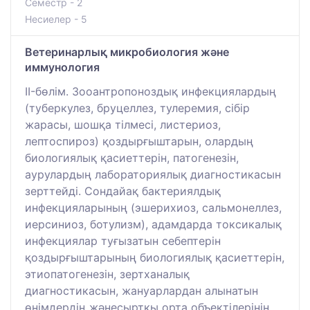
Семестр - 2
Несиелер - 5
Ветеринарлық микробиология және
иммунология
II-бөлім. Зооантропоноздық инфекциялардың
(туберкулез, бруцеллез, тулеремия, сібір
жарасы, шошқа тілмесі, листериоз,
лептоспироз) қоздырғыштарын, олардың
биологиялық қасиеттерін, патогенезін,
аурулардың лабораториялық диагностикасын
зерттейді. Сондайақ бактериялдық
инфекцияларының (эшерихиоз, сальмонеллез,
иерсиниоз, ботулизм), адамдарда токсикалық
инфекциялар туғызатын себептерін
қоздырғыштарының биологиялық қасиеттерін,
этиопатогенезін, зертханалық
диагностикасын, жануарлардан алынатын
өнімдердің жәнесыртқы орта объектілерінің