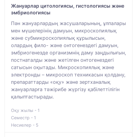
Жануарлар цитологиясы, гистологиясы және
эмбриологиясы
Пән жануарлардың жасушаларының, ұлпалары
мен мүшелерінің дамуын, микроскопиялық
және субмикроскопиялық құрылысын,
олардың фило- және онтогенездегі дамуын,
эмбриогенезде организмнің даму заңдылығын,
постнаталды және жетілген онтогенездегі
сатысын оқытады. Микроскопиялық және
электронды – микроскоп техникасын қолдану,
препараттарды «оқу» және зертханалық
жануарларға тәжірибе жүргізу қабілеттілігін
қалыптастырады.
Оқу жылы - 1
Семестр - 1
Несиелер - 5