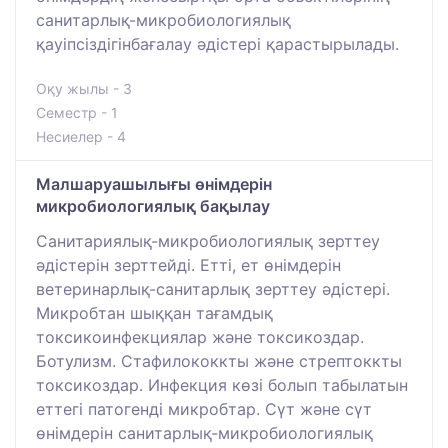
санитарлық-микробиологиялық
қауіпсіздігінбағалау әдістері қарастырылады.
Оқу жылы - 3
Семестр - 1
Несиелер - 4
Малшаруашылығы өнімдерін
микробиологиялық бақылау
Санитариялық-микробиологиялық зерттеу
әдістерін зерттейді. Етті, ет өнімдерін
ветеринарлық-санитарлық зерттеу әдістері.
Микробтан шыққан тағамдық
токсикоинфекциялар және токсикоздар.
Ботулизм. Стафилококкты және стрептоккты
токсикоздар. Инфекция көзі болып табылатын
еттегі патогенді микробтар. Сүт және сүт
өнімдерін санитарлық-микробиологиялық