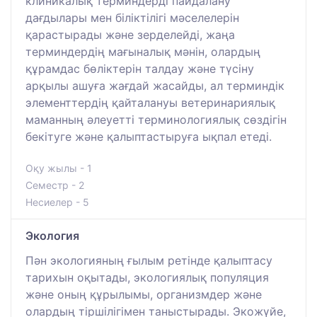
клиникалық терминдерді пайдалану
дағдылары мен біліктілігі мәселелерін
қарастырады және зерделейді, жаңа
терминдердің мағыналық мәнін, олардың
құрамдас бөліктерін талдау және түсіну
арқылы ашуға жағдай жасайды, ал терминдік
элементтердің қайталануы ветеринариялық
маманның әлеуетті терминологиялық сөздігін
бекітуге және қалыптастыруға ықпал етеді.
Оқу жылы - 1
Семестр - 2
Несиелер - 5
Экология
Пән экологияның ғылым ретінде қалыптасу
тарихын оқытады, экологиялық популяция
және оның құрылымы, организмдер және
олардың тіршілігімен таныстырады. Экожүйе,