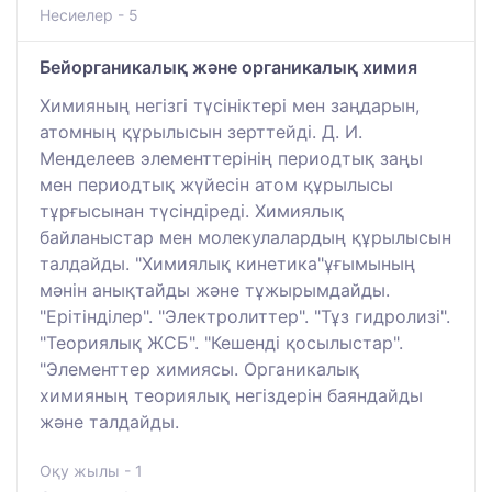
Несиелер - 5
Бейорганикалық және органикалық химия
Химияның негізгі түсініктері мен заңдарын,
атомның құрылысын зерттейді. Д. И.
Менделеев элементтерінің периодтық заңы
мен периодтық жүйесін атом құрылысы
тұрғысынан түсіндіреді. Химиялық
байланыстар мен молекулалардың құрылысын
талдайды. "Химиялық кинетика"ұғымының
мәнін анықтайды және тұжырымдайды.
"Ерітінділер". "Электролиттер". "Тұз гидролизі".
"Теориялық ЖСБ". "Кешенді қосылыстар".
"Элементтер химиясы. Органикалық
химияның теориялық негіздерін баяндайды
және талдайды.
Оқу жылы - 1