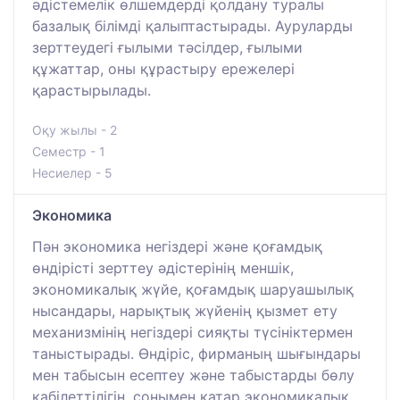
әдістемелік өлшемдерді қолдану туралы
базалық білімді қалыптастырады. Ауруларды
зерттеудегі ғылыми тәсілдер, ғылыми
құжаттар, оны құрастыру ережелері
қарастырылады.
Оқу жылы - 2
Семестр - 1
Несиелер - 5
Экономика
Пән экономика негіздері және қоғамдық
өндірісті зерттеу әдістерінің меншік,
экономикалық жүйе, қоғамдық шаруашылық
нысандары, нарықтық жүйенің қызмет ету
механизмінің негіздері сияқты түсініктермен
таныстырады. Өндіріс, фирманың шығындары
мен табысын есептеу және табыстарды бөлу
қабілеттілігін, сонымен қатар экономикалық