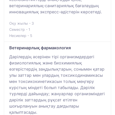
ветеринариялық-санитариялық бағалаудың
инновациялық экспресс-әдістерін көрсетеді.
Оқу жылы - 3
Семестр - 1
Несиелер - 5
Ветеринарлық фармакология
Дәрілердің әсерінен тірі организмдердегі
физиологиялық және биохимиялық
өзгерістердің заңдылықтарын, сонымен қатар
улы заттар мен улардың токсикодинамикасы
мен токсикокинетикасын толық меңгеру
курстың міндеті болып табылады. Дәрілік
түрлерді дайындау; жануарлар организміндегі
дәрілік заттардың рұқсат етілген
шоғырлануын анықтау дағдылары
қалыптасады.