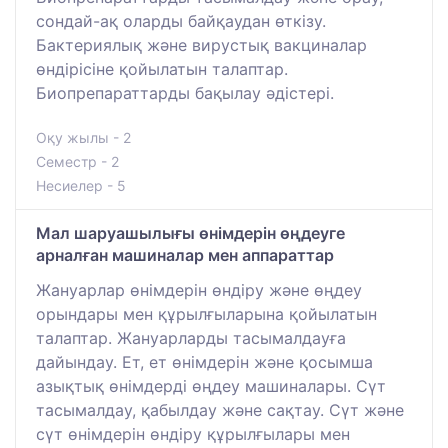
сондай-ақ оларды байқаудан өткізу.
Бактериялық және вирустық вакциналар
өндірісіне қойылатын талаптар.
Биопрепараттарды бақылау әдістері.
Оқу жылы - 2
Семестр - 2
Несиелер - 5
Мал шаруашылығы өнімдерін өңдеуге
арналған машиналар мен аппараттар
Жануарлар өнiмдерiн өндiру және өңдеу
орындары мен құрылғыларына қойылатын
талаптар. Жануарларды тасымалдауға
дайындау. Ет, ет өнімдерін және қосымша
азықтық өнiмдердi өңдеу машиналары. Сүт
тасымалдау, қабылдау және сақтау. Сүт және
сүт өнімдерін өндіру құрылғылары мен