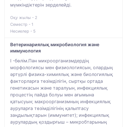
мүмкіндіктерін зерделейді.
Оқу жылы - 2
Семестр - 1
Несиелер - 5
Ветеринариялық микробиология және
иммунология
I -бөлім.Пән микроорганизмдердің
морфологиясы мен физиологиясын, олардың
әртүрлі физика-химиялық және биологиялық
факторларға төзімділігін, сыртқы ортада
генетикасын және таралуын, инфекциялық
процестің пайда болуы мен ағымына
қатысуын; макроорганизмның инфекциялық
ауруларға төзімділігінің қалыптасу
заңдылықтарын (иммунитет); инфекциялық
аурулардың қоздырғыш – микробтарының