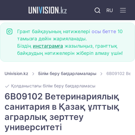
RU
Грант байқауының нәтижелері
осы бетте
10
тамызға дейін жарияланады.
Біздің
инстаграмға
жазылыңыз, гранттық
байқаудың нәтижелерін жіберіп алмау үшін!
Univision.kz
Білім беру бағдарламалары
6B09102 Вете
Қолданыстағы білім беру бағдарламасы
6B09102 Ветеринариялық
санитария в Қазақ ұлттық
аграрлық зерттеу
университеті