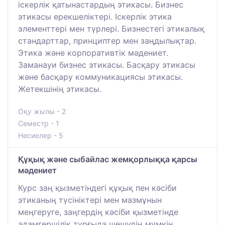
іскерлік қатынастардың этикасы. Бизнес
этикасы ерекшеліктері. Іскерлік этика
элементтері мен түрлері. Бизнестегі этикалық
стандарттар, принциптер мен заңдылықтар.
Этика және корпоративтік мәдениет.
Заманауи бизнес этикасы. Басқару этикасы
және басқару коммуникациясы этикасы.
Жетекшінің этикасы.
Оқу жылы - 2
Семестр - 1
Несиелер - 5
Құқық және сыбайлас жемқорлыққа қарсы
мәдениет
Курс заң қызметіндегі құқық пен кәсіби
этиканың түсініктері мен мазмұнын
меңгеруге, заңгердің кәсіби қызметінде
адамгершілік тұрғыда шешудің мүмкін