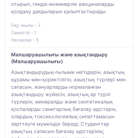
отырып, гендік-инженерлік вакциналарды
қолдану дағдыларын қалыптастырады
Оқу жылы - 2
Семестр - 1
Несиелер - 5
Малшаруашылығы және азықтандыру
(Малшаруашылығы)
Азықтандырудың ғылыми негіздерін, азықтың
құрамы мен қоректілігін, азықтың түрлері мен
сапасын, жануарларды нормаланған
азықтандыру жүйесін, азықтың әр түрлі
түрлерін, минералды және синтетикалық
қоспаларды санитарлық бағалау әдістерін,
олардың токсикологиялық сипаттамасын
зерттеуге мүмкіндік береді; Студенттер
азықтың сапасын бағалау әдістерінің;