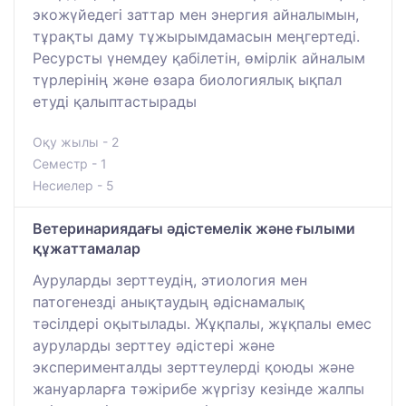
экожүйедегі заттар мен энергия айналымын,
тұрақты даму тұжырымдамасын меңгертеді.
Ресурсты үнемдеу қабілетін, өмірлік айналым
түрлерінің және өзара биологиялық ықпал
етуді қалыптастырады
Оқу жылы - 2
Семестр - 1
Несиелер - 5
Ветеринариядағы әдістемелік және ғылыми
құжаттамалар
Ауруларды зерттеудің, этиология мен
патогенезді анықтаудың әдіснамалық
тәсілдері оқытылады. Жұқпалы, жұқпалы емес
ауруларды зерттеу әдістері және
эксперименталды зерттеулерді қоюды және
жануарларға тәжірибе жүргізу кезінде жалпы