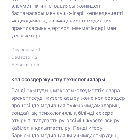
әлеуметтік интеграциясы жөніндегі
бастамалары мен күш-жігері, көпмәдениетті
медиацияның, көпмәдениетті медиация
практикасының әртүрлі мәнмәтіндері мен
ұсыныстары.
Оқу жылы - 1
Семестр - 2
Несиелер - 5
Келіссөздер жүргізу технологиялары
Пәнді оқытудың мақсаты-әлеуметтік өзара
әрекеттесуді жүзеге асыру және келіссөздер
процесінде медиация тұжырымдамаларын,
сондай-ақ психологиялық білімді ескере
отырып, татуластыру рәсімін жүзеге асыру
қабілетін қалыптастыру. Пәнді игеру
барысында медиацияны ұйымдастырудың