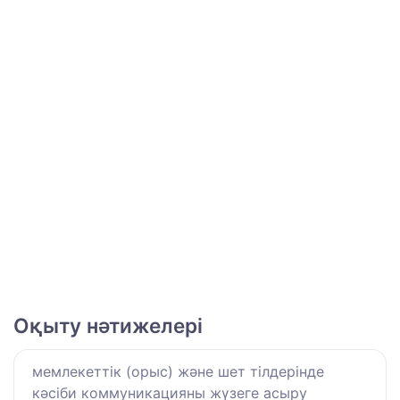
Оқыту нәтижелері
мемлекеттік (орыс) және шет тілдерінде
кәсіби коммуникацияны жүзеге асыру