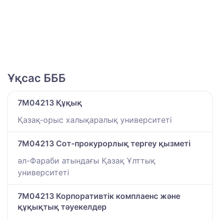
Ұқсас БББ
7M04213 Құқық
Қазақ-орыс халықаралық университеті
7M04213 Сот-прокурорлық тергеу қызметі
әл-Фараби атындағы Қазақ Ұлттық
университеті
7M04213 Корпоративтік комплаенс және
құқықтық тәуекелдер