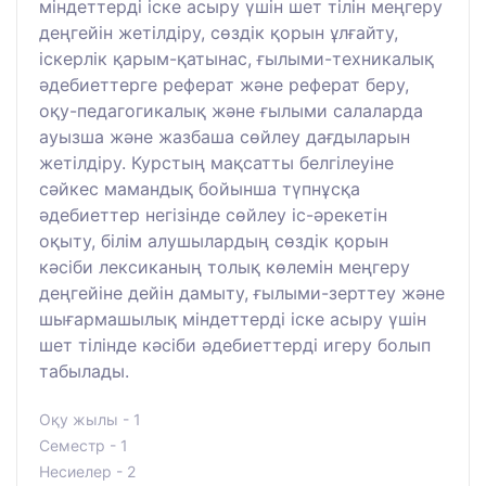
міндеттерді іске асыру үшін шет тілін меңгеру
деңгейін жетілдіру, сөздік қорын ұлғайту,
іскерлік қарым-қатынас, ғылыми-техникалық
әдебиеттерге реферат және реферат беру,
оқу-педагогикалық және ғылыми салаларда
ауызша және жазбаша сөйлеу дағдыларын
жетілдіру. Курстың мақсатты белгілеуіне
сәйкес мамандық бойынша түпнұсқа
әдебиеттер негізінде сөйлеу іс-әрекетін
оқыту, білім алушылардың сөздік қорын
кәсіби лексиканың толық көлемін меңгеру
деңгейіне дейін дамыту, ғылыми-зерттеу және
шығармашылық міндеттерді іске асыру үшін
шет тілінде кәсіби әдебиеттерді игеру болып
табылады.
Оқу жылы - 1
Семестр - 1
Несиелер - 2