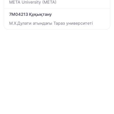
META University (META)
7M04213 Құқықтану
М.Х.Дулати атындағы Тараз университеті