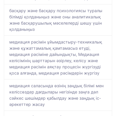
басқару және басқару психологиясы туралы
білімді қолданыңыз және оны аналитикалық
және басқарушылық мәселелерді шешу үшін
қолданыңыз
медиация рәсімін ұйымдастыру-техникалық
және құжаттамалық қамтамасыз етуді,
медиация рәсіміне дайындықты, Медиация
келісімінің шарттарын әзірлеу, келісу және
медиация рәсімін аяқтау процесін жүргізуді
қоса алғанда, медиация рәсімдерін жүргізу
медиация саласында өзінің заңдық білімі мен
келіссөздер дағдылары негізінде заңға дәл
сәйкес шешімдер қабылдау және заңдық іс-
әрекеттер жасау