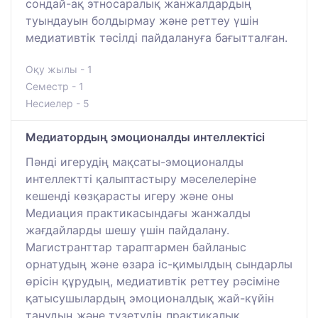
сондай-ақ этносаралық жанжалдардың
туындауын болдырмау және реттеу үшін
медиативтік тәсілді пайдалануға бағытталған.
Оқу жылы - 1
Семестр - 1
Несиелер - 5
Медиатордың эмоционалды интеллектісі
Пәнді игерудің мақсаты-эмоционалды
интеллектті қалыптастыру мәселелеріне
кешенді көзқарасты игеру және оны
Медиация практикасындағы жанжалды
жағдайларды шешу үшін пайдалану.
Магистранттар тараптармен байланыс
орнатудың және өзара іс-қимылдың сындарлы
өрісін құрудың, медиативтік реттеу рәсіміне
қатысушылардың эмоционалдық жай-күйін
танудың және түзетудің практикалық