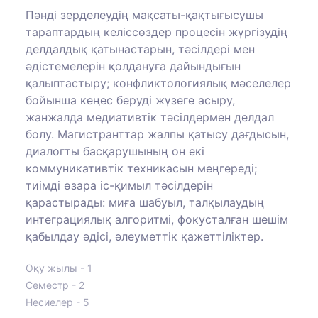
Пәнді зерделеудің мақсаты-қақтығысушы
тараптардың келіссөздер процесін жүргізудің
делдалдық қатынастарын, тәсілдері мен
әдістемелерін қолдануға дайындығын
қалыптастыру; конфликтологиялық мәселелер
бойынша кеңес беруді жүзеге асыру,
жанжалда медиативтік тәсілдермен делдал
болу. Магистранттар жалпы қатысу дағдысын,
диалогты басқарушының он екі
коммуникативтік техникасын меңгереді;
тиімді өзара іс-қимыл тәсілдерін
қарастырады: миға шабуыл, талқылаудың
интеграциялық алгоритмі, фокусталған шешім
қабылдау әдісі, әлеуметтік қажеттіліктер.
Оқу жылы - 1
Семестр - 2
Несиелер - 5