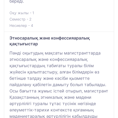
береді.
Оқу жылы - 1
Семестр - 2
Несиелер - 4
Этносаралық және конфессияаралық
қақтығыстар
Пәнді оқытудың мақсаты магистранттарда
этносаралық және конфессияаралық
қақтығыстардың табиғаты туралы білім
жүйесін қалыптастыру, алған білімдерін өз
бетінше талдау және кәсіби қызметте
пайдалану қабілетін дамыту болып табылады.
Осы бағытта жұмыс істей отырып, магистрант
Қазақстанның этникалық және мәдени
әртүрлілігі туралы тұтас түсінік негізінде
әлеуметтік-тарихи контексте қоғамның
мәдениетаралық әртүрлілігін қабылдауды