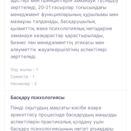
әдістері мен принциптерін заманауи түсіндіру
зерттеледі, 20-21 ғасырлар тоғысындағы
менеджмент функцияларының құрылымы мен
мазмұны талданады, басқарушылық
қызметтің жеке психологиялық негіздеріне
заманауи көзқарастар қарастырылады,
бизнес пен менеджменттің этикасы мен
әлеуметтік жауапкершілігінің аспектілері
зерттеледі.
Оқу жылы - 1
Семестр - 1
Несиелер - 2
Басқару психологиясы
Пәнді оқытудың мақсаты-кәсіби өзара
әрекеттесу процесінде басқарудың маңызды
аспектілерін практикалық қолдану үшін
басқару психологиясының негізгі ұғымдары