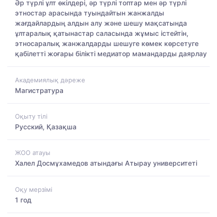
Әр түрлі ұлт өкілдері, әр түрлі топтар мен әр түрлі
этностар арасында туындайтын жанжалды
жағдайлардың алдын алу және шешу мақсатында
ұлтаралық қатынастар саласында жұмыс істейтін,
этносаралық жанжалдарды шешуге көмек көрсетуге
қабілетті жоғары білікті медиатор мамандарды даярлау
Академиялық дәреже
Магистратура
Оқыту тілі
Русский, Қазақша
ЖОО атауы
Халел Досмұхамедов атындағы Атырау университеті
Оқу мерзімі
1 год