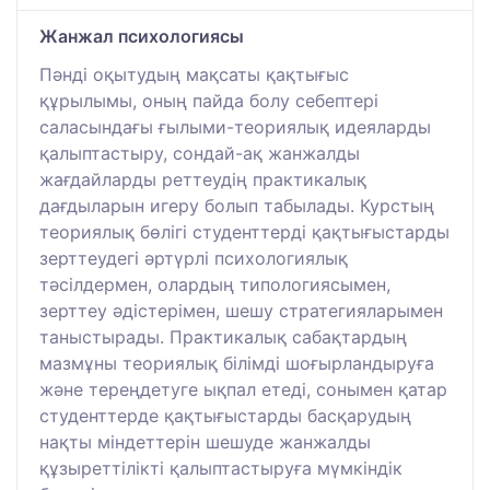
Жанжал психологиясы
Пәнді оқытудың мақсаты қақтығыс
құрылымы, оның пайда болу себептері
саласындағы ғылыми-теориялық идеяларды
қалыптастыру, сондай-ақ жанжалды
жағдайларды реттеудің практикалық
дағдыларын игеру болып табылады. Курстың
теориялық бөлігі студенттерді қақтығыстарды
зерттеудегі әртүрлі психологиялық
тәсілдермен, олардың типологиясымен,
зерттеу әдістерімен, шешу стратегияларымен
таныстырады. Практикалық сабақтардың
мазмұны теориялық білімді шоғырландыруға
және тереңдетуге ықпал етеді, сонымен қатар
студенттерде қақтығыстарды басқарудың
нақты міндеттерін шешуде жанжалды
құзыреттілікті қалыптастыруға мүмкіндік