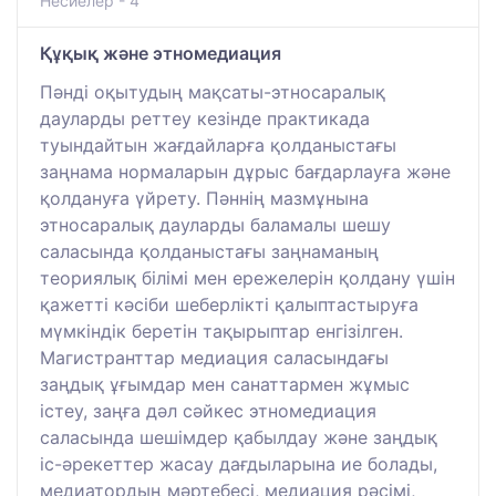
Несиелер - 4
Құқық және этномедиация
Пәнді оқытудың мақсаты-этносаралық
дауларды реттеу кезінде практикада
туындайтын жағдайларға қолданыстағы
заңнама нормаларын дұрыс бағдарлауға және
қолдануға үйрету. Пәннің мазмұнына
этносаралық дауларды баламалы шешу
саласында қолданыстағы заңнаманың
теориялық білімі мен ережелерін қолдану үшін
қажетті кәсіби шеберлікті қалыптастыруға
мүмкіндік беретін тақырыптар енгізілген.
Магистранттар медиация саласындағы
заңдық ұғымдар мен санаттармен жұмыс
істеу, заңға дәл сәйкес этномедиация
саласында шешімдер қабылдау және заңдық
іс-әрекеттер жасау дағдыларына ие болады,
медиатордың мәртебесі, медиация рәсімі,