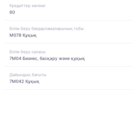
Кредиттер көлемі
60
Білім беру бағдарламаларының тобы
M078 Құқық
Білім беру саласы
7M04 Бизнес, басқару және құқық
Дайындық бағыты
7M042 Құқық