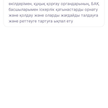
өкілдерімен, құқық қорғау органдарының, БАҚ
басшыларымен іскерлік қатынастарды орнату
және қолдау және оларды жағдайды талдауға
және реттеуге тартуға ықпал ету