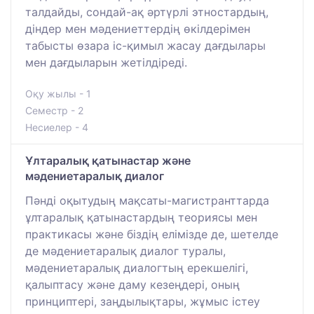
талдайды, сондай-ақ әртүрлі этностардың,
діндер мен мәдениеттердің өкілдерімен
табысты өзара іс-қимыл жасау дағдылары
мен дағдыларын жетілдіреді.
Оқу жылы - 1
Семестр - 2
Несиелер - 4
Ұлтаралық қатынастар және
мәдениетаралық диалог
Пәнді оқытудың мақсаты-магистранттарда
ұлтаралық қатынастардың теориясы мен
практикасы және біздің елімізде де, шетелде
де мәдениетаралық диалог туралы,
мәдениетаралық диалогтың ерекшелігі,
қалыптасу және даму кезеңдері, оның
принциптері, заңдылықтары, жұмыс істеу