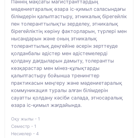
Пәннің мақсаты магистранттардың
мәдениетаралық өзара іс-қимыл саласындағы
білімдерін қалыптастыру, этникалық бірегейлік
пен толеранттылықты зерделеу, этникалық
бірегейліктің көріну факторларын, түрлері мен
нысандарын және оның этникалық
толеранттылық деңгейіне әсерін зерттеуде
қолданбалы әдістер мен әдістемелерді
қолдану дағдыларын дамыту, толерантты
көзқарастар мен мінез-құлықтарды
қалыптастыру бойынша тренингтер
практикасын меңгеру және мәдениетаралық
коммуникация туралы алған білімдерін
сауатты қолдану кәсіби салада, этносаралық
өзара іс-қимыл жағдайында.
Оқу жылы - 1
Семестр - 1
Несиелер - 4