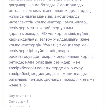
дағдыларына ие болады. Эмоционалды
интеллект ұғымы және оның медиатордың
жұмысындағы маңызы; эмоционалды
интеллекттің компоненттері; эмоциялар,
сезімдер мен тәжірибелер ұғымы
қарастырылады; EQ үш көрсеткіші: күйдің
қарқындылығы, өзгеру жылдамдығы және
компоненттердің "букеті"; эмоциялар мен
сезімдер тірі жүйелердің өзара
әрекеттесуіндегі өмірлік энергияның көрінісі
ретінде; RAIN-олардың сезімдері мен
тәжірибелерін саналы түрде өмір сүру
тәжірибесі; медиациядағы эмоционалды
батылдық пен эмоционалды икемділік ұғымы
және т. б.
Оқу жылы - 1
Семестр - 1