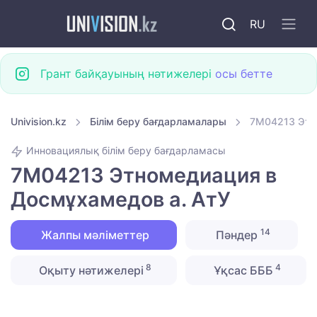
RU
Грант байқауының нәтижелері
осы бетте
Univision.kz
Білім беру бағдарламалары
7M04213 Этн
Инновациялық білім беру бағдарламасы
7M04213 Этномедиация в
Досмұхамедов а. АтУ
14
Жалпы мәліметтер
Пәндер
8
4
Оқыту нәтижелері
Ұқсас БББ