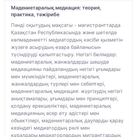
Мәдениетаралық медиация: теория,
практика, тәжірибе
Пәнді оқытудың мақсаты - магистранттарда
Қазақстан Республикасында және шетелде
көпмәдениетті медиатордың кәсіби қызметін
жүзеге асырудың өзара байланысын
түсіндіруді қалыптастыру. Негізгі бөлімдер:
мәдениетаралық жанжалдарды шешуде
медиацияны пайдаланудың негізгі ұғымдары
мен мүмкіндіктері, мәдениетаралық
жанжалдардың түрлері мен себептері,
мәдениетаралық медиация: жүргізудің негізгі
анықтамалары, ұғымдары мен принциптері,
қолдану ерекшеліктері, мәдениетаралық
медиацияның әсер ету әдістері мен
объектілері, мәдениетаралық дауларды қарау
кезіндегі медиатордың рөлі мен
құралдары,медиаторлардың мигранттардың