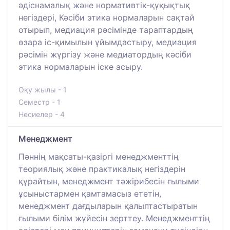
әдіснамалық және нормативтік-құқықтық
негіздері, Кәсіби этика нормаларын сақтай
отырып, медиация рәсімінде тараптардың
өзара іс-қимылын ұйымдастыру, медиация
рәсімін жүргізу және медиатордың кәсіби
этика нормаларын іске асыру.
Оқу жылы - 1
Семестр - 1
Несиелер - 4
Менеджмент
Пәннің мақсаты-қазіргі менеджменттің
теориялық және практикалық негіздерін
құрайтын, менеджмент тәжірибесін ғылыми
ұсыныстармен қамтамасыз ететін,
менеджмент дағдыларын қалыптастыратын
ғылыми білім жүйесін зерттеу. Менеджменттің