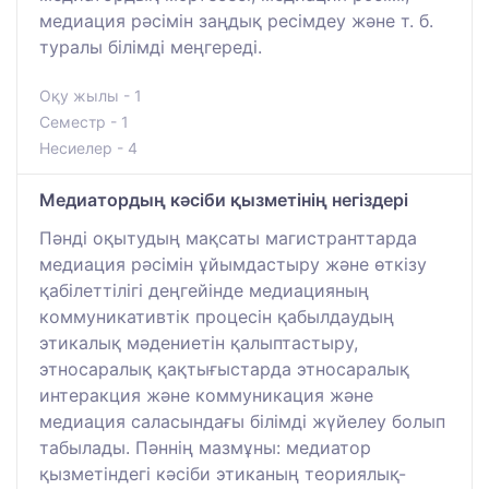
медиация рәсімін заңдық ресімдеу және т. б.
туралы білімді меңгереді.
Оқу жылы - 1
Семестр - 1
Несиелер - 4
Медиатордың кәсіби қызметінің негіздері
Пәнді оқытудың мақсаты магистранттарда
медиация рәсімін ұйымдастыру және өткізу
қабілеттілігі деңгейінде медиацияның
коммуникативтік процесін қабылдаудың
этикалық мәдениетін қалыптастыру,
этносаралық қақтығыстарда этносаралық
интеракция және коммуникация және
медиация саласындағы білімді жүйелеу болып
табылады. Пәннің мазмұны: медиатор
қызметіндегі кәсіби этиканың теориялық-