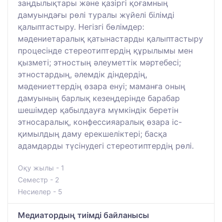
заңдылықтары және қазіргі қоғамның
дамуындағы рөлі туралы жүйелі білімді
қалыптастыру. Негізгі бөлімдер:
мәдениетаралық қатынастарды қалыптастыру
процесінде стереотиптердің құрылымы мен
қызметі; этностың әлеуметтік мәртебесі;
этностардың, әлемдік діндердің,
мәдениеттердің өзара енуі; маманға оның
дамуының барлық кезеңдерінде барабар
шешімдер қабылдауға мүмкіндік беретін
этносаралық, конфессияаралық өзара іс-
қимылдың даму ерекшеліктері; басқа
адамдарды түсінудегі стереотиптердің рөлі.
Оқу жылы - 1
Семестр - 2
Несиелер - 5
Медиатордың тиімді байланысы