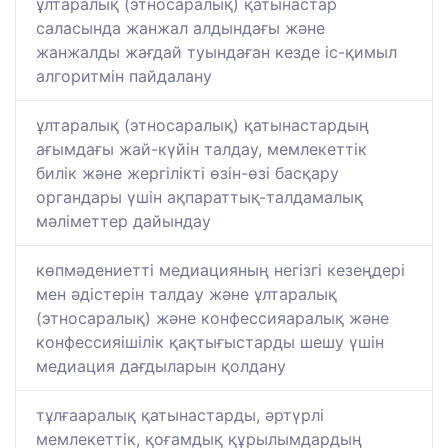
ұлтаралық (этносаралық) қатынастар
саласында жанжал алдындағы және
жанжалды жағдай туындаған кезде іс-қимыл
алгоритмін пайдалану
ұлтаралық (этносаралық) қатынастардың
ағымдағы жай-күйін талдау, мемлекеттік
билік және жергілікті өзін-өзі басқару
органдары үшін ақпараттық-талдамалық
мәліметтер дайындау
көпмәдениетті медиацияның негізгі кезеңдері
мен әдістерін талдау және ұлтаралық
(этносаралық) және конфессияаралық және
конфессияішілік қақтығыстарды шешу үшін
медиация дағдыларын қолдану
тұлғааралық қатынастарды, әртүрлі
мемлекеттік, қоғамдық құрылымдардың