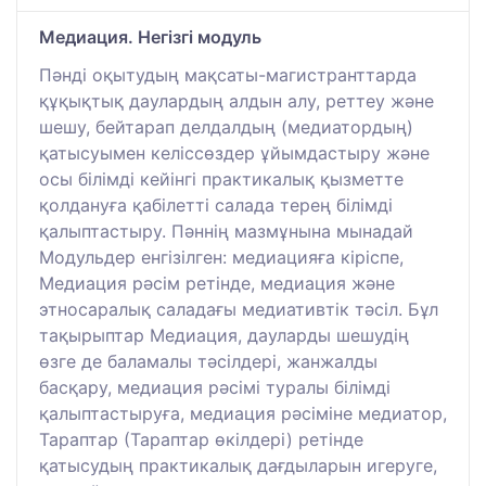
Медиация. Негізгі модуль
Пәнді оқытудың мақсаты-магистранттарда
құқықтық даулардың алдын алу, реттеу және
шешу, бейтарап делдалдың (медиатордың)
қатысуымен келіссөздер ұйымдастыру және
осы білімді кейінгі практикалық қызметте
қолдануға қабілетті салада терең білімді
қалыптастыру. Пәннің мазмұнына мынадай
Модульдер енгізілген: медиацияға кіріспе,
Медиация рәсім ретінде, медиация және
этносаралық саладағы медиативтік тәсіл. Бұл
тақырыптар Медиация, дауларды шешудің
өзге де баламалы тәсілдері, жанжалды
басқару, медиация рәсімі туралы білімді
қалыптастыруға, медиация рәсіміне медиатор,
Тараптар (Тараптар өкілдері) ретінде
қатысудың практикалық дағдыларын игеруге,