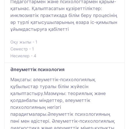
Педагогтармен және психологтармен қарым-
қатынас. Қалыптасатын құзіреттіліктер:
инклюзивтік практикада білім беру процесінің
әр түрлі қатысушыларының өзара іс-қимылын
ұйымдастыруға қабілетті
Оқу жылы - 1
Семестр - 1
Несиелер - 4
Әлеуметтік психология
Мақсаты: әлеуметтік-психологиялық
құбылыстар туралы білім жүйесін
қалыптастыру.Мазмұны: теориялық және
қолданбалы міндеттер, әлеуметтік
психологияның негізгі
парадигмалары.Әлеуметтік психологияның
пәні мен әдістері. Әлеуметтік-психологиялық
диагностика және әлеуметтік мінез-құлықты