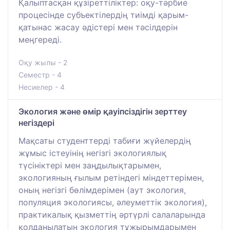
Қалыптасқан құзіреттіліктер: оқу-тәрбие
процесінде субъектілердің тиімді қарым-
қатынас жасау әдістері мен тәсілдерін
меңгереді.
Оқу жылы - 2
Семестр - 4
Несиелер - 4
Экология және өмір қауіпсіздігін зерттеу
негіздері
Мақсаты студенттерді табиғи жүйелердің
жұмыс істеуінің негізгі экологиялық
түсініктері мен заңдылықтарымен,
экологияның ғылым ретіндегі міндеттерімен,
оның негізгі бөлімдерімен (аут экология,
популяция экологиясы, әлеуметтік экология),
практикалық қызметтің әртүрлі салаларында
қолданылатын экология тұжырымдарымен