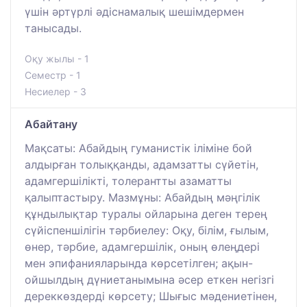
үшін әртүрлі әдіснамалық шешімдермен
танысады.
Оқу жылы - 1
Семестр - 1
Несиелер - 3
Абайтану
Мақсаты: Абайдың гуманистік іліміне бой
алдырған толыққанды, адамзатты сүйетін,
адамгершілікті, толерантты азаматты
қалыптастыру. Мазмұны: Абайдың мәңгілік
құндылықтар туралы ойларына деген терең
сүйіспеншілігін тәрбиелеу: Оқу, білім, ғылым,
өнер, тәрбие, адамгершілік, оның өлеңдері
мен эпифанияларында көрсетілген; ақын-
ойшылдың дүниетанымына әсер еткен негізгі
дереккөздерді көрсету; Шығыс мәдениетінен,