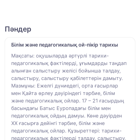
Пәндер
Білім және педагогикалық ой-пікір тарихы
Мақсаты: оқушыларда әртүрлі тарихи-
педагогикалық фактілерді, ұғымдарды таңдап
алынған салыстыру желісі бойынша талдау,
салыстыру, салыстыру қабілеттерін дамыту.
Мазмұны: Ежелгі дүниедегі, орта ғасырлар
мен Қайта өрлеу дәуіріндегі тәрбие, білім
және педагогикалық ойлар. 17 – 21 ғасырдың
басындағы Батыс Еуропадағы білім мен
педагогикалық ойдың дамуы. Көне дәуірден
ХХ ғасырға дейінгі тәрбие, білім және
педагогикалық ойлар. Құзыреттері: тарихи-
педагогикалық фактілерді талдау, салыстыру,