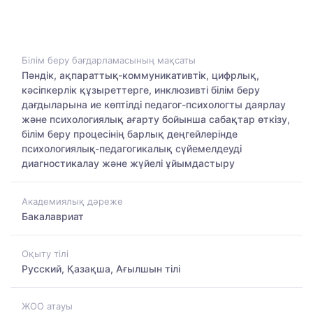
Білім беру бағдарламасының мақсаты
Пәндік, ақпараттық-коммуникативтік, цифрлық,
кәсіпкерлік құзыреттерге, инклюзивті білім беру
дағдыларына ие көптілді педагог-психологты даярлау
және психологиялық ағарту бойынша сабақтар өткізу,
білім беру процесінің барлық деңгейлерінде
психологиялық-педагогикалық сүйемелдеуді
диагностикалау және жүйелі ұйымдастыру
Академиялық дәреже
Бакалавриат
Оқыту тілі
Русский, Қазақша, Ағылшын тілі
ЖОО атауы