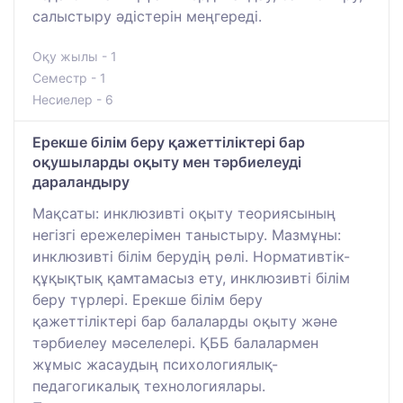
салыстыру әдістерін меңгереді.
Оқу жылы - 1
Семестр - 1
Несиелер - 6
Ерекше білім беру қажеттіліктері бар
оқушыларды оқыту мен тәрбиелеуді
дараландыру
Мақсаты: инклюзивті оқыту теориясының
негізгі ережелерімен таныстыру. Мазмұны:
инклюзивті білім берудің рөлі. Нормативтік-
құқықтық қамтамасыз ету, инклюзивті білім
беру түрлері. Ерекше білім беру
қажеттіліктері бар балаларды оқыту және
тәрбиелеу мәселелері. ҚББ балалармен
жұмыс жасаудың психологиялық-
педагогикалық технологиялары.