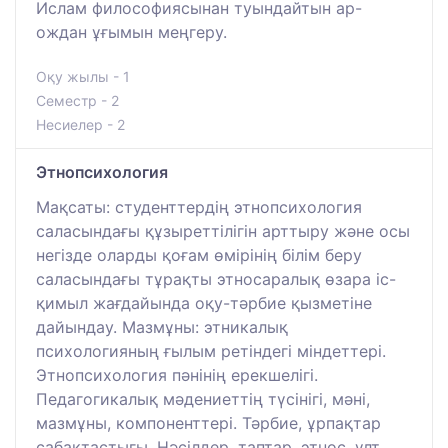
Ислам философиясынан туындайтын ар-
ождан ұғымын меңгеру.
Оқу жылы - 1
Семестр - 2
Несиелер - 2
Этнопсихология
Мақсаты: студенттердің этнопсихология
саласындағы құзыреттілігін арттыру және осы
негізде оларды қоғам өмірінің білім беру
саласындағы тұрақты этносаралық өзара іс-
қимыл жағдайында оқу-тәрбие қызметіне
дайындау. Мазмұны: этникалық
психологияның ғылым ретіндегі міндеттері.
Этнопсихология пәнінің ерекшелігі.
Педагогикалық мәдениеттің түсінігі, мәні,
мазмұны, компоненттері. Тәрбие, ұрпақтар
сабақтастығы. Нәсілдер, таптар, этнос, ұлт,