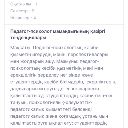
Оқу жылы - 1
Семестр - 2
Несиелер - 4
Педагог-психолог мамандығының қазіргі
тенденциялары
Мақсаты: Педагог-психологтың кәсіби
қызметін игерудің мәнін, перспективалары
мен жолдарын ашу. Мазмұны: педагог-
психологтың кәсіби қызметінің мәні мен
ерекшелігін зерделеу негізінде және
студенттердің кәсіби білімдерін, іскерліктерін,
дағдыларын игеруге деген көзқарасын
қалыптастыру; студенттердің кәсіби өзін-өзі
тануын, психологиялық-әлеуметтік-
педагогикалық қызметтегі белсенді
педагогикалық және қоғамдық ұстанымын
қалыптастыруға ықпал ету; студенттердің