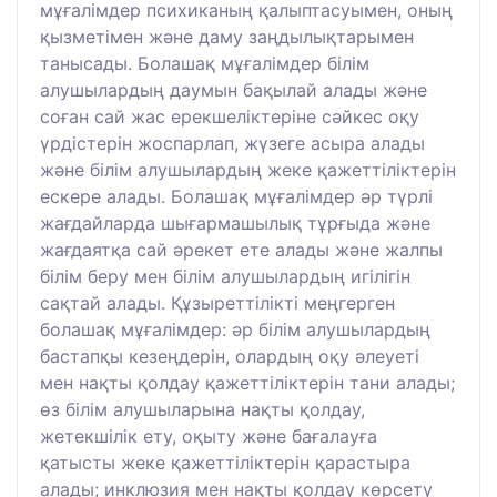
мұғалімдер психиканың қалыптасуымен, оның
қызметімен және даму заңдылықтарымен
танысады. Болашақ мұғалімдер білім
алушылардың даумын бақылай алады және
соған сай жас ерекшеліктеріне сәйкес оқу
үрдістерін жоспарлап, жүзеге асыра алады
және білім алушылардың жеке қажеттіліктерін
ескере алады. Болашақ мұғалімдер әр түрлі
жағдайларда шығармашылық тұрғыда және
жағдаятқа сай әрекет ете алады және жалпы
білім беру мен білім алушылардың игілігін
сақтай алады. Құзыреттілікті меңгерген
болашақ мұғалімдер: әр білім алушылардың
бастапқы кезеңдерін, олардың оқу әлеуеті
мен нақты қолдау қажеттіліктерін тани алады;
өз білім алушыларына нақты қолдау,
жетекшілік ету, оқыту және бағалауға
қатысты жеке қажеттіліктерін қарастыра
алады; инклюзия мен нақты қолдау көрсету