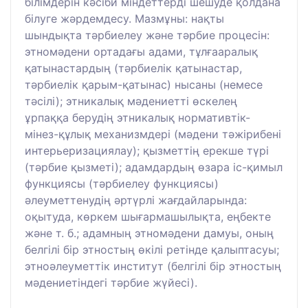
білімдерін кәсіби міндеттерді шешуде қолдана
білуге жәрдемдесу. Мазмұны: нақты
шындықта тәрбиелеу және тәрбие процесін:
этномәдени ортадағы адами, тұлғааралық
қатынастардың (тәрбиелік қатынастар,
тәрбиелік қарым-қатынас) нысаны (немесе
тәсілі); этникалық мәдениетті өскелең
ұрпаққа берудің этникалық нормативтік-
мінез-құлық механизмдері (мәдени тәжірибені
интерьеризациялау); қызметтің ерекше түрі
(тәрбие қызметі); адамдардың өзара іс-қимыл
функциясы (тәрбиелеу функциясы)
әлеуметтенудің әртүрлі жағдайларында:
оқытуда, көркем шығармашылықта, еңбекте
және т. б.; адамның этномәдени дамуы, оның
белгілі бір этностың өкілі ретінде қалыптасуы;
этноәлеуметтік институт (белгілі бір этностың
мәдениетіндегі тәрбие жүйесі).