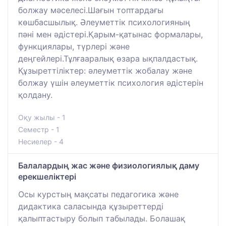
болжау мәселесі.Шағын топтардағы
көшбасшылық. Әлеуметтік психологияның
пәні мен әдістері.Қарым-қатынас формалары,
функциялары, түрлері және
деңгейлері.Тұлғааралық өзара ықпалдастық.
Құзыреттіліктер: әлеуметтік жобалау және
болжау үшін әлеуметтік психология әдістерін
қолдану.
Оқу жылы - 1
Семестр - 1
Несиелер - 4
Балалардың жас және физиологиялық даму
ерекшеліктері
Осы курстың мақсаты педагогика және
дидактика саласында құзыреттерді
қалыптастыру болып табылады. Болашақ