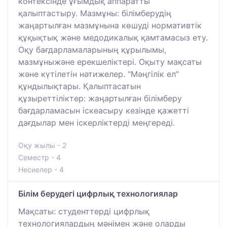
контексінде ұғымдық аппаратты
қалыптастыру. Мазмұны: білімберудің
жаңартылған мазмұнына көшуді нормативтік
құқықтық және медодикалық қамтамасыз ету.
Оқу бағдарламаларының құрылымы,
мазмұныжәне ерекшеліктері. Оқыту мақсаты
және күтілетін нәтижелер. "Мәңгілік ел"
құндылықтары. Қалыптасатын
құзыреттіліктер: жаңартылған білімберу
бағдарламасын іскеасыру кезінде қажетті
дағдылар мен іскерліктерді меңгереді.
Оқу жылы - 2
Семестр - 4
Несиелер - 4
Білім берудегі цифрлық технологиялар
Мақсаты: студенттерді цифрлық
технологиялардың мәнімен және оларды