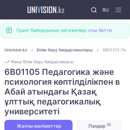
RU
Грант байқауының нәтижелері
осы бетте
Univision.kz
Білім беру бағдарламалары
6B01105 Педа
Жаңа білім беру бағдарламасы
6B01105 Педагогика және
психология көптілділікпен в
Абай атындағы Қазақ
ұлттық педагогикалық
университеті
55
Жалпы мәліметтер
Пәндер