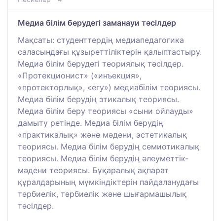
Медиа білім берудегі заманауи тәсілдер
Мақсаты: студенттердің медиапедагогика
саласындағы құзыреттіліктерін қалыптастыру.
Медиа білім берудегі теориялық тәсілдер.
«Протекционист» («инъекция»,
«протекторлық», «егу») медиабілім теориясы.
Медиа білім берудің этикалық теориясы.
Медиа білім беру теориясы «сыни ойлауды»
дамыту ретінде. Медиа білім берудің
«практикалық» және мәдени, эстетикалық
теориясы. Медиа білім берудің семиотикалық
теориясы. Медиа білім берудің әлеуметтік-
мәдени теориясы. Бұқаралық ақпарат
құралдарының мүмкіндіктерін пайдаланудағы
тәрбиелік, тәрбиелік және шығармашылық
тәсілдер.