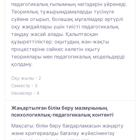
педагогикалық ғылымның негіздерін үйренеді.
Теориялық тұжырымдамаларды түсінуге
сүйене отырып, болашақ мұғалімдер әртүрлі
оқу жағдайлары үшін тиісті педагогикалық
таңдау жасай алады. Қалыптасқан
құзыреттіліктер: оқытудың жан-жақты
процестеріне сәйкес келетін оқыту
теориялары мен педагогикалық модельдерді
қолдану.
Оқу жылы - 2
Семестр - 3
Несиелер - 4
Жаңартылған білім беру мазмұнының
психологиялық-педагогикалық контенті
Мақсаты: білім беру бағдарламасын жаңарту
және критериалды бағалау жүйесіненгізу