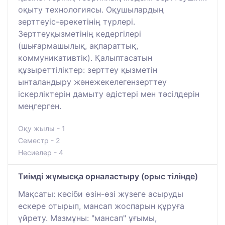
оқыту технологиясы. Оқушылардың
зерттеуіс-әрекетінің түрлері.
Зерттеуқызметінің кедергілері
(шығармашылық, ақпараттық,
коммуникативтік). Қалыптасатын
құзыреттіліктер: зерттеу қызметін
ынталандыру жәнежекелегензерттеу
іскерліктерін дамыту әдістері мен тәсілдерін
меңгерген.
Оқу жылы - 1
Семестр - 2
Несиелер - 4
Тиімді жұмысқа орналастыру (орыс тілінде)
Мақсаты: кәсіби өзін-өзі жүзеге асыруды
ескере отырып, мансап жоспарын құруға
үйрету. Мазмұны: "мансап" ұғымы,