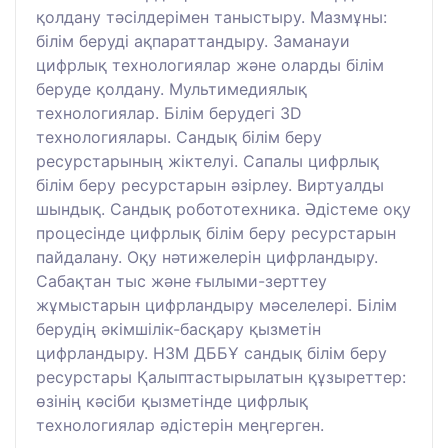
қолдану тәсілдерімен таныстыру. Мазмұны:
білім беруді ақпараттандыру. Заманауи
цифрлық технологиялар және оларды білім
беруде қолдану. Мультимедиялық
технологиялар. Білім берудегі 3D
технологиялары. Сандық білім беру
ресурстарының жіктелуі. Сапалы цифрлық
білім беру ресурстарын әзірлеу. Виртуалды
шындық. Сандық робототехника. Әдістеме оқу
процесінде цифрлық білім беру ресурстарын
пайдалану. Оқу нәтижелерін цифрландыру.
Сабақтан тыс және ғылыми-зерттеу
жұмыстарын цифрландыру мәселелері. Білім
берудің әкімшілік-басқару қызметін
цифрландыру. НЗМ ДББҰ сандық білім беру
ресурстары Қалыптастырылатын құзыреттер:
өзінің кәсіби қызметінде цифрлық
технологиялар әдістерін меңгерген.