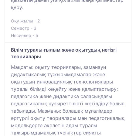
құру.
Оқу жылы - 2
Семестр - 3
Несиелер - 5
Білім туралы ғылым және оқытудың негізгі
теориялары
Мақсаты: оқыту теориялары, заманауи
дидактикалық тұжырымдамалар және
оқытудың инновациялық технологиялары
туралы білімді кеңейту және қалыптастыру:
педагогика және дидактика саласындағы
педагогикалық құзыреттілікті жетілдіру болып
табылады. Мазмұны: болашақ мұғалімдер
әртүрлі оқыту теориялары мен педагогикалық
модельдерге әкелетін адам туралы
тұжырымдамалық түсініктер сияқты