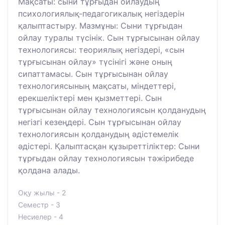
Мақсаты: сыни тұрғыдан ойлаудың
психологиялық-педагогикалық негіздерін
қалыптастыру. Мазмұны: Сыни тұрғыдан
ойлау туралы түсінік. Сын тұрғысынан ойлау
технологиясы: теориялық негіздері, «сын
тұрғысынан ойлау» түсінігі және оның
сипаттамасы. Сын тұрғысынан ойлау
технологиясының мақсаты, міндеттері,
ерекшеліктері мен қызметтері. Сын
тұрғысынан ойлау технологиясын қолданудың
негізгі кезеңдері. Сын тұрғысынан ойлау
технологиясын қолданудың әдістемелік
әдістері. Қалыптасқан құзыреттіліктер: Сыни
тұрғыдан ойлау технологиясын тәжірибеде
қолдана алады.
Оқу жылы - 2
Семестр - 3
Несиелер - 4