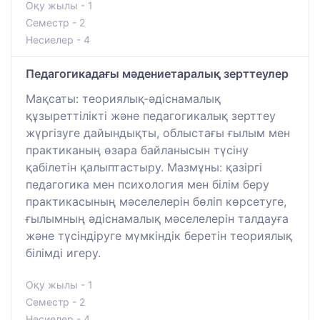
Оқу жылы - 1
Семестр - 2
Несиелер - 4
Педагогикадағы мәдениетаралық зерттеулер
Мақсаты: теориялық-әдіснамалық
құзыреттілікті және педагогикалық зерттеу
жүргізуге дайындықты, облыстағы ғылым мен
практиканың өзара байланысын түсіну
қабілетін қалыптастыру. Мазмұны: қазіргі
педагогика мен психология мен білім беру
практикасының мәселелерін бөліп көрсетуге,
ғылымның әдіснамалық мәселелерін талдауға
және түсіндіруге мүмкіндік беретін теориялық
білімді игеру.
Оқу жылы - 1
Семестр - 2
Несиелер - 4