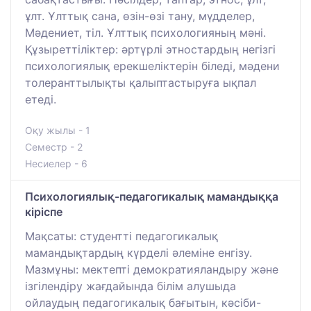
ұлт. Ұлттық сана, өзін-өзі тану, мүдделер,
Мәдениет, тіл. Ұлттық психологияның мәні.
Құзыреттіліктер: әртүрлі этностардың негізгі
психологиялық ерекшеліктерін біледі, мәдени
толеранттылықты қалыптастыруға ықпал
етеді.
Оқу жылы - 1
Семестр - 2
Несиелер - 6
Психологиялық-педагогикалық мамандыққа
кіріспе
Мақсаты: студентті педагогикалық
мамандықтардың күрделі әлеміне енгізу.
Мазмұны: мектепті демократияландыру және
ізгілендіру жағдайында білім алушыда
ойлаудың педагогикалық бағытын, кәсіби-