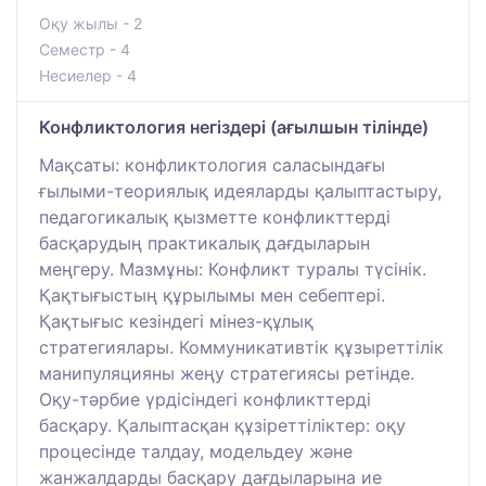
Оқу жылы - 2
Семестр - 4
Несиелер - 4
Конфликтология негіздері (ағылшын тілінде)
Мақсаты: конфликтология саласындағы
ғылыми-теориялық идеяларды қалыптастыру,
педагогикалық қызметте конфликттерді
басқарудың практикалық дағдыларын
меңгеру. Мазмұны: Конфликт туралы түсінік.
Қақтығыстың құрылымы мен себептері.
Қақтығыс кезіндегі мінез-құлық
стратегиялары. Коммуникативтік құзыреттілік
манипуляцияны жеңу стратегиясы ретінде.
Оқу-тәрбие үрдісіндегі конфликттерді
басқару. Қалыптасқан құзіреттіліктер: оқу
процесінде талдау, модельдеу және
жанжалдарды басқару дағдыларына ие