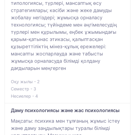
типологиясы, түрлері, мансаптық өсу
стратегиялары; кәсіби және жеке дамуды
жобалау негіздері; жұмысқа орналасу
технологиясы; түйіндеме мен әңгімелесудің
түрлері мен құрылымы, еңбек ұжымындағы
қарым-қатынас этикасы, қалыптасқан
құзыреттіліктің мінез-құлық ережелері:
мансапты жоспарлауда және табысты
жұмысқа орналасуда білімді қолдану
дағдыларын меңгерген
Оқу жылы - 2
Семестр - 3
Несиелер - 4
Даму психологиясы және жас психологиясы
Мақсаты: психика мен тұлғаның жұмыс істеу
және даму заңдылықтары туралы білімді