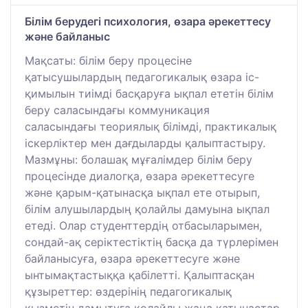
Білім берудегі психология, өзара әрекеттесу
және байланыс
Мақсаты: білім беру процесіне
қатысушылардың педагогикалық өзара іс-
қимылын тиімді басқаруға ықпал ететін білім
беру саласындағы коммуникация
саласындағы теориялық білімді, практикалық
іскерліктер мен дағдыларды қалыптастыру.
Мазмұны: болашақ мұғалімдер білім беру
процесінде диалогқа, өзара әрекеттесуге
және қарым-қатынасқа ықпал ете отырып,
білім алушылардың қолайлы дамуына ықпал
етеді. Олар студенттердің отбасыларымен,
сондай-ақ серіктестіктің басқа да түрлерімен
байланысуға, өзара әрекеттесуге және
ынтымақтастыққа қабілетті. Қалыптасқан
құзыреттер: өздерінің педагогикалық
қызметін дамытуға қолайлы жаңа қатынастар