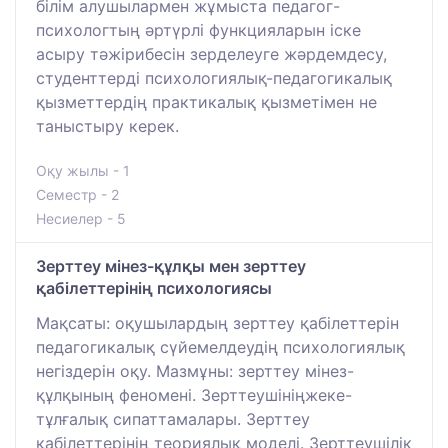
білім алушылармен жұмыста педагог-
психологтың әртүрлі функцияларын іске
асыру тәжірибесін зерделеуге жәрдемдесу,
студенттерді психологиялық-педагогикалық
қызметтердің практикалық қызметімен не
таныстыру керек.
Оқу жылы - 1
Семестр - 2
Несиелер - 5
Зерттеу мінез-құлқы мен зерттеу
қабілеттерінің психологиясы
Мақсаты: оқушылардың зерттеу қабілеттерін
педагогикалық сүйемелдеудің психологиялық
негіздерін оқу. Мазмұны: зерттеу мінез-
құлқының феномені. Зерттеушініңжеке-
тұлғалық сипаттамалары. Зерттеу
қабілеттерінің теориялық моделі. Зерттеушілік