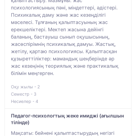
қалыптастыру. Мазмұны: жас
психологиясының пәні, міндеттері, әдістері.
Психикалық даму және жас кезеңділігі
мәселесі. Тұлғаның қалыптасуының жас
ерекшеліктері. Мектеп жасына дейінгі
баланың, бастауыш сынып оқушысының,
жасөспірімнің психикалық дамуы. Жастық,
жетілу, қартаю психологиясы. Қалыптасқан
құзыреттіліктер: мамандық шеңберінде әр
жас кезеңінің теориялық және практикалық
білімін меңгерген.
Оқу жылы - 2
Семестр - 3
Несиелер - 4
Педагог-психологтың жеке имиджі (ағылшын
тілінде)
Мақсаты: бейнені қалыптастырудың негізгі