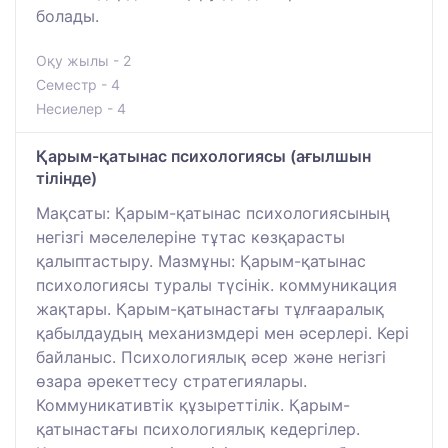
болады.
Оқу жылы - 2
Семестр - 4
Несиелер - 4
Қарым-қатынас психологиясы (ағылшын
тілінде)
Мақсаты: Қарым-қатынас психологиясының
негізгі мәселелеріне тұтас көзқарасты
қалыптастыру. Мазмұны: Қарым-қатынас
психологиясы туралы түсінік. коммуникация
жақтары. Қарым-қатынастағы тұлғааралық
қабылдаудың механизмдері мен әсерлері. Кері
байланыс. Психологиялық әсер және негізгі
өзара әрекеттесу стратегиялары.
Коммуникативтік құзыреттілік. Қарым-
қатынастағы психологиялық кедергілер.