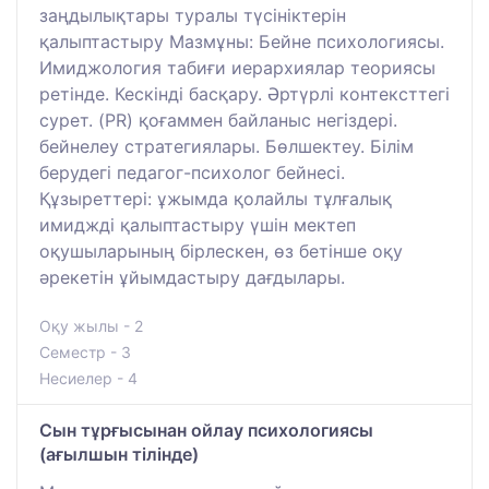
заңдылықтары туралы түсініктерін
қалыптастыру Мазмұны: Бейне психологиясы.
Имиджология табиғи иерархиялар теориясы
ретінде. Кескінді басқару. Әртүрлі контексттегі
сурет. (PR) қоғаммен байланыс негіздері.
бейнелеу стратегиялары. Бөлшектеу. Білім
берудегі педагог-психолог бейнесі.
Құзыреттері: ұжымда қолайлы тұлғалық
имиджді қалыптастыру үшін мектеп
оқушыларының бірлескен, өз бетінше оқу
әрекетін ұйымдастыру дағдылары.
Оқу жылы - 2
Семестр - 3
Несиелер - 4
Сын тұрғысынан ойлау психологиясы
(ағылшын тілінде)