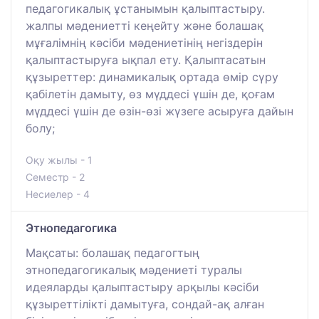
педагогикалық ұстанымын қалыптастыру.
жалпы мәдениетті кеңейту және болашақ
мұғалімнің кәсіби мәдениетінің негіздерін
қалыптастыруға ықпал ету. Қалыптасатын
құзыреттер: динамикалық ортада өмір сүру
қабілетін дамыту, өз мүддесі үшін де, қоғам
мүддесі үшін де өзін-өзі жүзеге асыруға дайын
болу;
Оқу жылы - 1
Семестр - 2
Несиелер - 4
Этнопедагогика
Мақсаты: болашақ педагогтың
этнопедагогикалық мәдениеті туралы
идеяларды қалыптастыру арқылы кәсіби
құзыреттілікті дамытуға, сондай-ақ алған